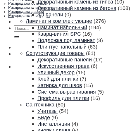
Декоративный камень из гипса
(10)
Распродажа остатков
Декоративный камень из бетона
(108)
Распродажа плитки
Распродажа дверей
3D панели
(0)
Акции и скидки
Распродажа плинтусов
Ламинат и комплектующие
(276)
Контакты
Ламинат напольный
(194)
Искать:
Кварц-винил SPC
(16)
Подложка под ламинат
(3)
Плинтус напольный
(63)
Сопутствующие товары
(81)
Декоративные панели
(17)
Искусственная трава
(6)
Уличный декор
(15)
Клей для плитки
(7)
Затирка для швов
(15)
Система выравнивания
(5)
Профиль для плитки
(16)
Сантехника
(80)
Унитазы
(54)
Биде
(9)
Инсталляции
(4)
Кнопки слива
(8)