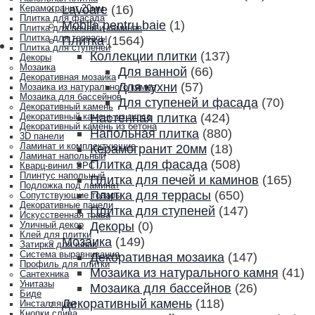
Lavoare
(16)
Керамогранит 20мм
Плитка для фасада
Mobila pentru baie
(1)
Плитка для печей и каминов
Плитка для террасы
Плитка
(1564)
Плитка для ступеней
Коллекции плитки
(137)
Декоры
Мозаика
Для ванной
(66)
Декоративная мозаика
Для кухни
(57)
Мозаика из натурального камня
Мозаика для бассейнов
Для ступеней и фасада
(70)
Декоративный камень
Настенная плитка
(424)
Декоративный камень из гипса
Декоративный камень из бетона
Напольная плитка
(880)
3D панели
Ламинат и комплектующие
Керамогранит 20мм
(18)
Ламинат напольный
Плитка для фасада
(508)
Кварц-винил SPC
Плинтус напольный
Плитка для печей и каминов
(165)
Подложка под ламинат
Плитка для террасы
(650)
Сопутствующие товары
Декоративные панели
Плитка для ступеней
(147)
Искусственная трава
Декоры
(0)
Уличный декор
Клей для плитки
Мозаика
(149)
Затирка для швов
Система выравнивания
Декоративная мозаика
(147)
Профиль для плитки
Мозаика из натурального камня
(41)
Сантехника
Унитазы
Мозаика для бассейнов
(26)
Биде
Декоративный камень
(118)
Инсталляции
Кнопки слива