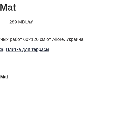
 Mat
289
MDL
/м²
ых работ 60×120 см от Allore, Украина
ка
,
Плитка для террасы
 Mat