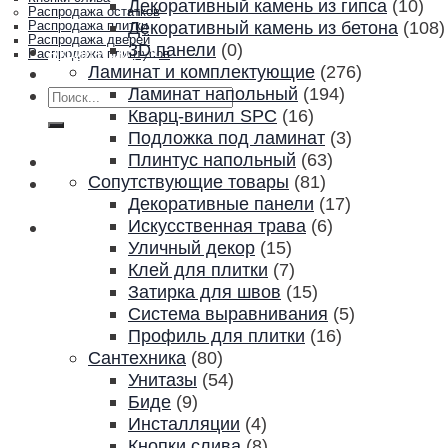
Декоративный камень из гипса
(10)
Распродажа остатков
Декоративный камень из бетона
(108)
Распродажа плитки
Распродажа дверей
3D панели
(0)
Акции и скидки
Распродажа плинтусов
Ламинат и комплектующие
(276)
Контакты
Ламинат напольный
(194)
Искать:
Кварц-винил SPC
(16)
Подложка под ламинат
(3)
Плинтус напольный
(63)
Сопутствующие товары
(81)
Декоративные панели
(17)
Искусственная трава
(6)
Уличный декор
(15)
Клей для плитки
(7)
Затирка для швов
(15)
Система выравнивания
(5)
Профиль для плитки
(16)
Сантехника
(80)
Унитазы
(54)
Биде
(9)
Инсталляции
(4)
Кнопки слива
(8)