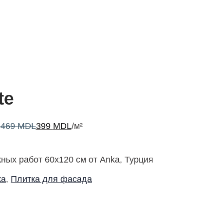
te
469
MDL
399
MDL
/м²
ных работ 60х120 см от Anka, Турция
ка
,
Плитка для фасада