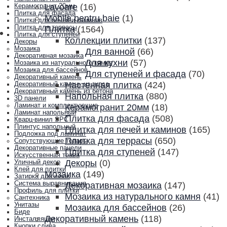
Lavoare
(16)
Керамогранит 20мм
Плитка для фасада
Mobila pentru baie
(1)
Плитка для печей и каминов
Плитка для террасы
Плитка
(1564)
Плитка для ступеней
Коллекции плитки
(137)
Декоры
Мозаика
Для ванной
(66)
Декоративная мозаика
Для кухни
(57)
Мозаика из натурального камня
Мозаика для бассейнов
Для ступеней и фасада
(70)
Декоративный камень
Настенная плитка
(424)
Декоративный камень из гипса
Декоративный камень из бетона
Напольная плитка
(880)
3D панели
Ламинат и комплектующие
Керамогранит 20мм
(18)
Ламинат напольный
Плитка для фасада
(508)
Кварц-винил SPC
Плинтус напольный
Плитка для печей и каминов
(165)
Подложка под ламинат
Плитка для террасы
(650)
Сопутствующие товары
Декоративные панели
Плитка для ступеней
(147)
Искусственная трава
Декоры
(0)
Уличный декор
Клей для плитки
Мозаика
(149)
Затирка для швов
Система выравнивания
Декоративная мозаика
(147)
Профиль для плитки
Мозаика из натурального камня
(41)
Сантехника
Унитазы
Мозаика для бассейнов
(26)
Биде
Декоративный камень
(118)
Инсталляции
Кнопки слива