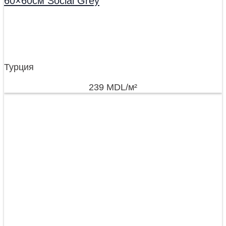
60×60см Social Grey
Турция
239
MDL
/м²