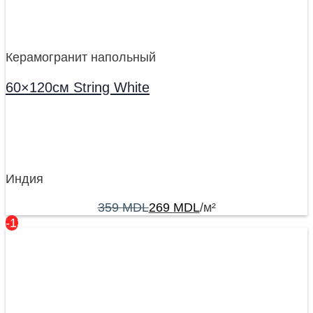
Керамогранит напольный
60×120см String White
Индия
359
MDL
269
MDL
/м²
-13%