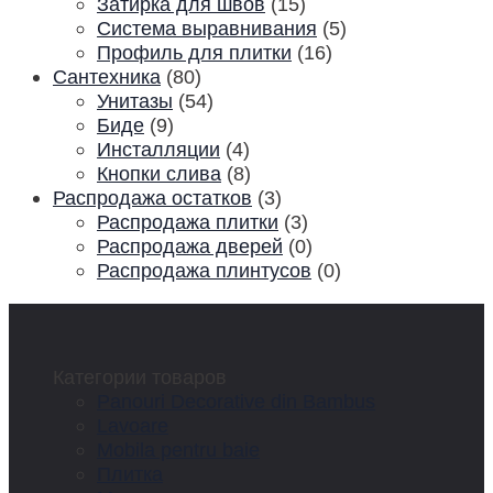
Затирка для швов
(15)
Система выравнивания
(5)
Профиль для плитки
(16)
Сантехника
(80)
Унитазы
(54)
Биде
(9)
Инсталляции
(4)
Кнопки слива
(8)
Распродажа остатков
(3)
Распродажа плитки
(3)
Распродажа дверей
(0)
Распродажа плинтусов
(0)
Категории товаров
Panouri Decorative din Bambus
Lavoare
Mobila pentru baie
Плитка