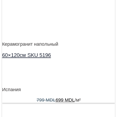
Керамогранит напольный
60×120см SKU 5196
Испания
799
MDL
699
MDL
/м²