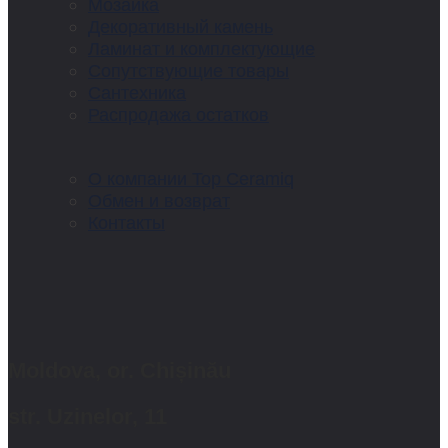
Мозаика
Декоративный камень
Ламинат и комплектующие
Сопутствующие товары
Сантехника
Распродажа остатков
О компании Top Ceramiq
Обмен и возврат
Контакты
Moldova, or. Chișinău
str. Uzinelor, 11