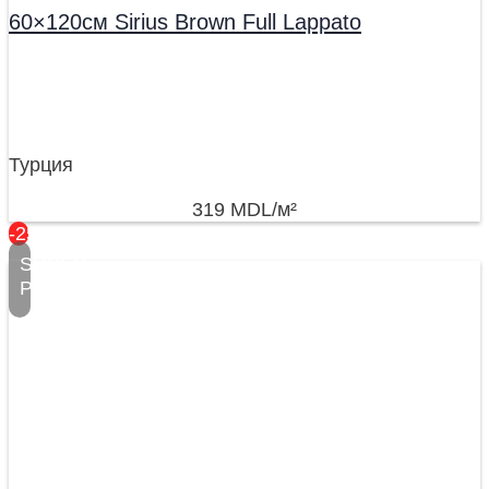
60×120см Sirius Brown Full Lappato
Турция
319
MDL
/м²
-25%
SUPER
PREȚ