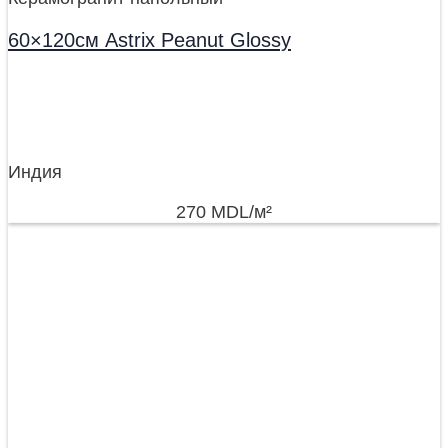
60×120см Astrix Peanut Glossy
Индия
270
MDL
/м²