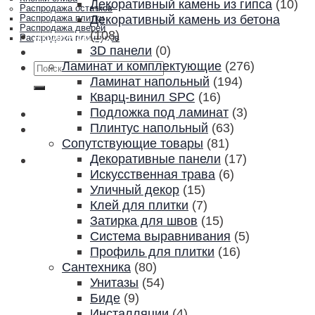
Декоративный камень из гипса
(10)
Распродажа остатков
Декоративный камень из бетона
Распродажа плитки
Распродажа дверей
(108)
Акции и скидки
Распродажа плинтусов
3D панели
(0)
Контакты
Ламинат и комплектующие
(276)
Искать:
Ламинат напольный
(194)
Кварц-винил SPC
(16)
Подложка под ламинат
(3)
Плинтус напольный
(63)
Сопутствующие товары
(81)
Декоративные панели
(17)
Искусственная трава
(6)
Уличный декор
(15)
Клей для плитки
(7)
Затирка для швов
(15)
Система выравнивания
(5)
Профиль для плитки
(16)
Сантехника
(80)
Унитазы
(54)
Биде
(9)
Инсталляции
(4)