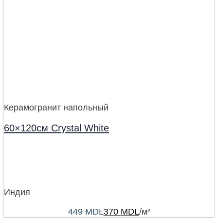
Керамогранит напольный
60×120см Crystal White
Индия
449
MDL
370
MDL
/м²