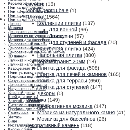
Lavoare
(16)
Керамогранит 20мм
Плитка для фасада
Mobila pentru baie
(1)
Плитка для печей и каминов
Плитка для террасы
Плитка
(1564)
Плитка для ступеней
Коллекции плитки
(137)
Декоры
Мозаика
Для ванной
(66)
Декоративная мозаика
Для кухни
(57)
Мозаика из натурального камня
Мозаика для бассейнов
Для ступеней и фасада
(70)
Декоративный камень
Настенная плитка
(424)
Декоративный камень из гипса
Декоративный камень из бетона
Напольная плитка
(880)
3D панели
Ламинат и комплектующие
Керамогранит 20мм
(18)
Ламинат напольный
Плитка для фасада
(508)
Кварц-винил SPC
Плинтус напольный
Плитка для печей и каминов
(165)
Подложка под ламинат
Плитка для террасы
(650)
Сопутствующие товары
Декоративные панели
Плитка для ступеней
(147)
Искусственная трава
Декоры
(0)
Уличный декор
Клей для плитки
Мозаика
(149)
Затирка для швов
Система выравнивания
Декоративная мозаика
(147)
Профиль для плитки
Мозаика из натурального камня
(41)
Сантехника
Унитазы
Мозаика для бассейнов
(26)
Биде
Декоративный камень
(118)
Инсталляции
Кнопки слива