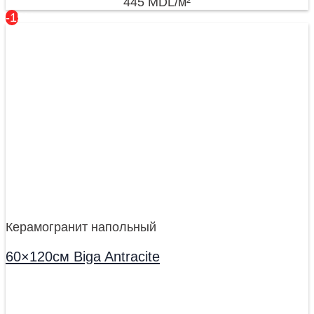
445
MDL
/м²
-15%
Керамогранит напольный
60×120см Biga Antracite