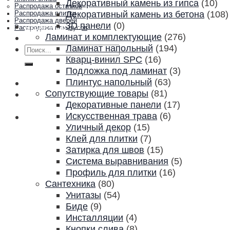
Декоративный камень из гипса
(10)
Распродажа остатков
Декоративный камень из бетона
(108)
Распродажа плитки
Распродажа дверей
3D панели
(0)
Акции и скидки
Распродажа плинтусов
Ламинат и комплектующие
(276)
Контакты
Ламинат напольный
(194)
Искать:
Кварц-винил SPC
(16)
Подложка под ламинат
(3)
Плинтус напольный
(63)
Сопутствующие товары
(81)
Декоративные панели
(17)
Искусственная трава
(6)
Уличный декор
(15)
Клей для плитки
(7)
Затирка для швов
(15)
Система выравнивания
(5)
Профиль для плитки
(16)
Сантехника
(80)
Унитазы
(54)
Биде
(9)
Инсталляции
(4)
Кнопки слива
(8)