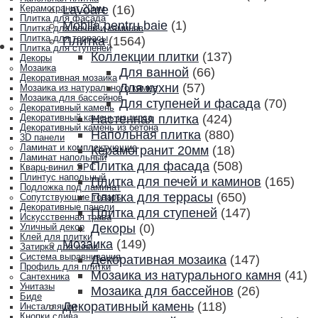
Lavoare
(16)
Керамогранит 20мм
Плитка для фасада
Mobila pentru baie
(1)
Плитка для печей и каминов
Плитка для террасы
Плитка
(1564)
Плитка для ступеней
Коллекции плитки
(137)
Декоры
Мозаика
Для ванной
(66)
Декоративная мозаика
Для кухни
(57)
Мозаика из натурального камня
Мозаика для бассейнов
Для ступеней и фасада
(70)
Декоративный камень
Настенная плитка
(424)
Декоративный камень из гипса
Декоративный камень из бетона
Напольная плитка
(880)
3D панели
Ламинат и комплектующие
Керамогранит 20мм
(18)
Ламинат напольный
Плитка для фасада
(508)
Кварц-винил SPC
Плинтус напольный
Плитка для печей и каминов
(165)
Подложка под ламинат
Плитка для террасы
(650)
Сопутствующие товары
Декоративные панели
Плитка для ступеней
(147)
Искусственная трава
Декоры
(0)
Уличный декор
Клей для плитки
Мозаика
(149)
Затирка для швов
Система выравнивания
Декоративная мозаика
(147)
Профиль для плитки
Мозаика из натурального камня
(41)
Сантехника
Унитазы
Мозаика для бассейнов
(26)
Биде
Декоративный камень
(118)
Инсталляции
Кнопки слива