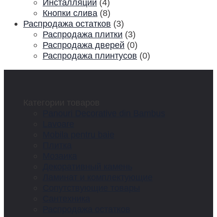
Инсталляции
(4)
Кнопки слива
(8)
Распродажа остатков
(3)
Распродажа плитки
(3)
Распродажа дверей
(0)
Распродажа плинтусов
(0)
Категории товаров
Panouri Decorative din Bambus
Lavoare
Mobila pentru baie
Плитка
Мозаика
Декоративный камень
Ламинат и комплектующие
Сопутствующие товары
Сантехника
Распродажа остатков