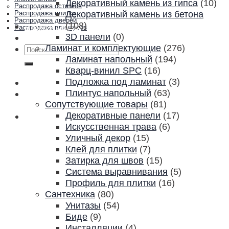
Декоративный камень из гипса
(10)
Распродажа остатков
Декоративный камень из бетона
Распродажа плитки
Распродажа дверей
(108)
Акции и скидки
Распродажа плинтусов
3D панели
(0)
Контакты
Ламинат и комплектующие
(276)
Искать:
Ламинат напольный
(194)
Кварц-винил SPC
(16)
Подложка под ламинат
(3)
Плинтус напольный
(63)
Сопутствующие товары
(81)
Декоративные панели
(17)
Искусственная трава
(6)
Уличный декор
(15)
Клей для плитки
(7)
Затирка для швов
(15)
Система выравнивания
(5)
Профиль для плитки
(16)
Сантехника
(80)
Унитазы
(54)
Биде
(9)
Инсталляции
(4)