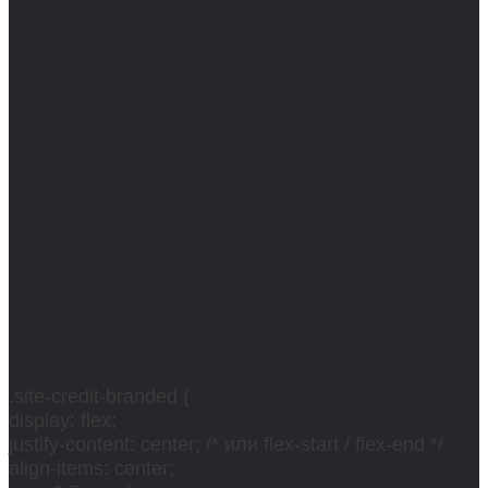
.site-credit-branded {
display: flex;
justify-content: center; /* или flex-start / flex-end */
align-items: center;