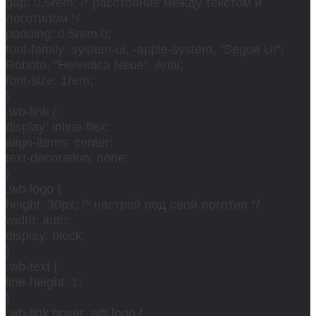
gap: 0.5rem; /* расстояние между текстом и
логотипом */
padding: 0.5rem 0;
font-family: system-ui, -apple-system, "Segoe UI",
Roboto, "Helvetica Neue", Arial;
font-size: 1rem;
}
.wb-link {
display: inline-flex;
align-items: center;
text-decoration: none;
}
.wb-logo {
height: 30px; /* настрой под свой логотип */
width: auto;
display: block;
}
.wb-text {
line-height: 1;
}
.wb-link:hover .wb-logo {