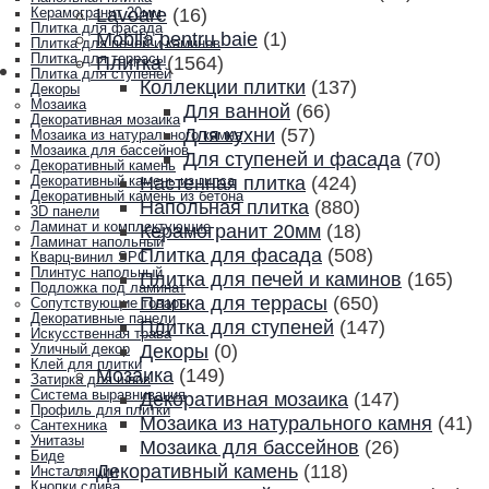
Lavoare
(16)
Керамогранит 20мм
Плитка для фасада
Mobila pentru baie
(1)
Плитка для печей и каминов
Плитка для террасы
Плитка
(1564)
Плитка для ступеней
Коллекции плитки
(137)
Декоры
Мозаика
Для ванной
(66)
Декоративная мозаика
Для кухни
(57)
Мозаика из натурального камня
Мозаика для бассейнов
Для ступеней и фасада
(70)
Декоративный камень
Настенная плитка
(424)
Декоративный камень из гипса
Декоративный камень из бетона
Напольная плитка
(880)
3D панели
Ламинат и комплектующие
Керамогранит 20мм
(18)
Ламинат напольный
Плитка для фасада
(508)
Кварц-винил SPC
Плинтус напольный
Плитка для печей и каминов
(165)
Подложка под ламинат
Плитка для террасы
(650)
Сопутствующие товары
Декоративные панели
Плитка для ступеней
(147)
Искусственная трава
Декоры
(0)
Уличный декор
Клей для плитки
Мозаика
(149)
Затирка для швов
Система выравнивания
Декоративная мозаика
(147)
Профиль для плитки
Мозаика из натурального камня
(41)
Сантехника
Унитазы
Мозаика для бассейнов
(26)
Биде
Декоративный камень
(118)
Инсталляции
Кнопки слива