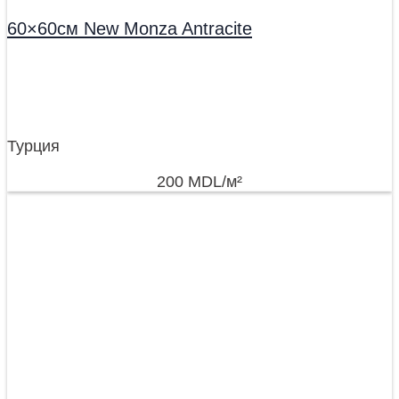
60×60см New Monza Antracite
Турция
200
MDL
/м²