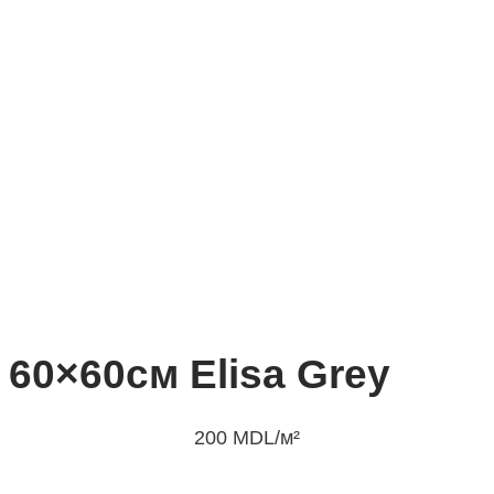
60×60см Elisa Grey
200
MDL
/м²