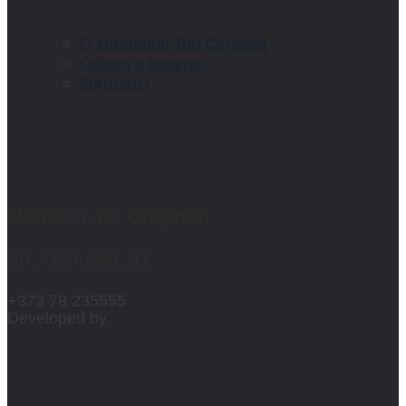
О компании Top Ceramiq
Обмен и возврат
Контакты
Moldova, or. Chișinău
str. Uzinelor, 11
+373 78 235555
Developed by