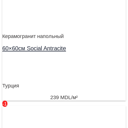
Керамогранит напольный
60×60см Social Antracite
Турция
239
MDL
/м²
-17%