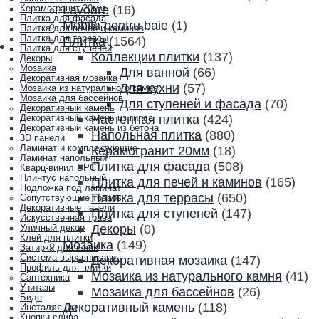
Lavoare
(16)
Керамогранит 20мм
Плитка для фасада
Mobila pentru baie
(1)
Плитка для печей и каминов
Плитка для террасы
Плитка
(1564)
Плитка для ступеней
Коллекции плитки
(137)
Декоры
Мозаика
Для ванной
(66)
Декоративная мозаика
Для кухни
(57)
Мозаика из натурального камня
Мозаика для бассейнов
Для ступеней и фасада
(70)
Декоративный камень
Настенная плитка
(424)
Декоративный камень из гипса
Декоративный камень из бетона
Напольная плитка
(880)
3D панели
Ламинат и комплектующие
Керамогранит 20мм
(18)
Ламинат напольный
Плитка для фасада
(508)
Кварц-винил SPC
Плинтус напольный
Плитка для печей и каминов
(165)
Подложка под ламинат
Плитка для террасы
(650)
Сопутствующие товары
Декоративные панели
Плитка для ступеней
(147)
Искусственная трава
Декоры
(0)
Уличный декор
Клей для плитки
Мозаика
(149)
Затирка для швов
Система выравнивания
Декоративная мозаика
(147)
Профиль для плитки
Мозаика из натурального камня
(41)
Сантехника
Унитазы
Мозаика для бассейнов
(26)
Биде
Декоративный камень
(118)
Инсталляции
Кнопки слива