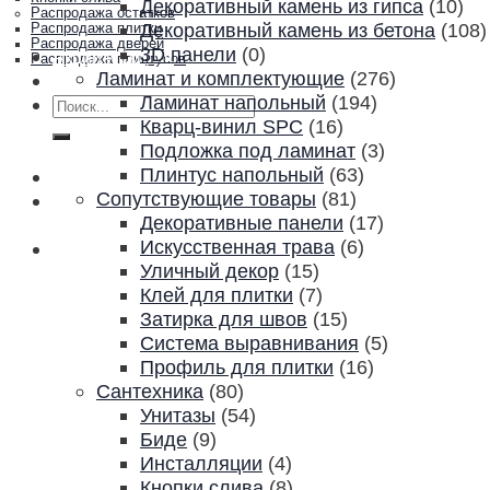
Декоративный камень из гипса
(10)
Распродажа остатков
Декоративный камень из бетона
(108)
Распродажа плитки
Распродажа дверей
3D панели
(0)
Акции и скидки
Распродажа плинтусов
Ламинат и комплектующие
(276)
Контакты
Ламинат напольный
(194)
Искать:
Кварц-винил SPC
(16)
Подложка под ламинат
(3)
Плинтус напольный
(63)
Сопутствующие товары
(81)
Декоративные панели
(17)
Искусственная трава
(6)
Уличный декор
(15)
Клей для плитки
(7)
Затирка для швов
(15)
Система выравнивания
(5)
Профиль для плитки
(16)
Сантехника
(80)
Унитазы
(54)
Биде
(9)
Инсталляции
(4)
Кнопки слива
(8)