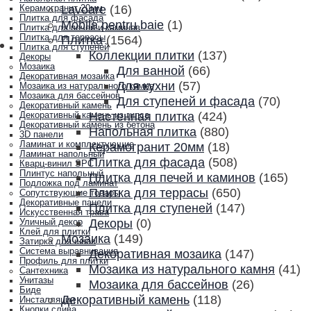
Lavoare
(16)
Керамогранит 20мм
Плитка для фасада
Mobila pentru baie
(1)
Плитка для печей и каминов
Плитка для террасы
Плитка
(1564)
Плитка для ступеней
Коллекции плитки
(137)
Декоры
Мозаика
Для ванной
(66)
Декоративная мозаика
Для кухни
(57)
Мозаика из натурального камня
Мозаика для бассейнов
Для ступеней и фасада
(70)
Декоративный камень
Настенная плитка
(424)
Декоративный камень из гипса
Декоративный камень из бетона
Напольная плитка
(880)
3D панели
Ламинат и комплектующие
Керамогранит 20мм
(18)
Ламинат напольный
Плитка для фасада
(508)
Кварц-винил SPC
Плинтус напольный
Плитка для печей и каминов
(165)
Подложка под ламинат
Плитка для террасы
(650)
Сопутствующие товары
Декоративные панели
Плитка для ступеней
(147)
Искусственная трава
Декоры
(0)
Уличный декор
Клей для плитки
Мозаика
(149)
Затирка для швов
Система выравнивания
Декоративная мозаика
(147)
Профиль для плитки
Мозаика из натурального камня
(41)
Сантехника
Унитазы
Мозаика для бассейнов
(26)
Биде
Декоративный камень
(118)
Инсталляции
Кнопки слива