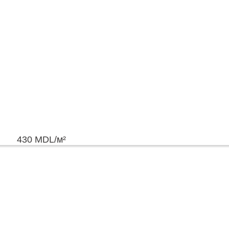
430
MDL
/м²