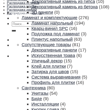
Декоративный камень из гипса
(10)
Распродажа остатков
Декоративный камень из бетона
(108)
Распродажа плитки
Распродажа дверей
3D панели
(0)
Акции и скидки
Распродажа плинтусов
Ламинат и комплектующие
(276)
Контакты
Ламинат напольный
(194)
Искать:
Кварц-винил SPC
(16)
Подложка под ламинат
(3)
Плинтус напольный
(63)
Сопутствующие товары
(81)
Декоративные панели
(17)
Искусственная трава
(6)
Уличный декор
(15)
Клей для плитки
(7)
Затирка для швов
(15)
Система выравнивания
(5)
Профиль для плитки
(16)
Сантехника
(80)
Унитазы
(54)
Биде
(9)
Инсталляции
(4)
Кнопки слива
(8)