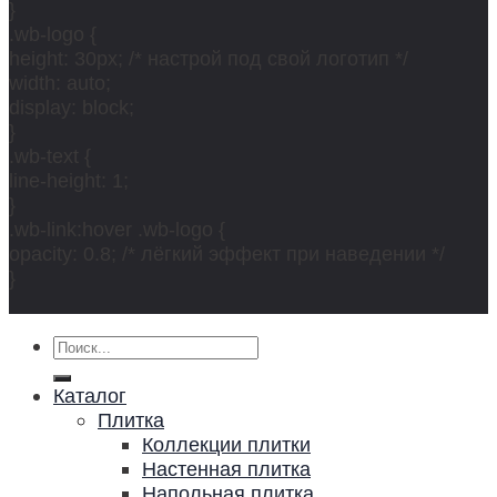
}
.wb-logo {
height: 30px; /* настрой под свой логотип */
width: auto;
display: block;
}
.wb-text {
line-height: 1;
}
.wb-link:hover .wb-logo {
opacity: 0.8; /* лёгкий эффект при наведении */
}
Искать:
Каталог
Плитка
Коллекции плитки
Настенная плитка
Напольная плитка