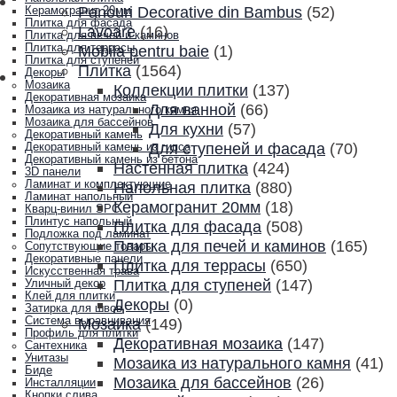
Panouri Decorative din Bambus
(52)
Керамогранит 20мм
Плитка для фасада
Lavoare
(16)
Плитка для печей и каминов
Плитка для террасы
Mobila pentru baie
(1)
Плитка для ступеней
Плитка
(1564)
Декоры
Мозаика
Коллекции плитки
(137)
Декоративная мозаика
Для ванной
(66)
Мозаика из натурального камня
Мозаика для бассейнов
Для кухни
(57)
Декоративный камень
Для ступеней и фасада
(70)
Декоративный камень из гипса
Декоративный камень из бетона
Настенная плитка
(424)
3D панели
Ламинат и комплектующие
Напольная плитка
(880)
Ламинат напольный
Керамогранит 20мм
(18)
Кварц-винил SPC
Плинтус напольный
Плитка для фасада
(508)
Подложка под ламинат
Плитка для печей и каминов
(165)
Сопутствующие товары
Декоративные панели
Плитка для террасы
(650)
Искусственная трава
Плитка для ступеней
(147)
Уличный декор
Клей для плитки
Декоры
(0)
Затирка для швов
Система выравнивания
Мозаика
(149)
Профиль для плитки
Декоративная мозаика
(147)
Сантехника
Унитазы
Мозаика из натурального камня
(41)
Биде
Мозаика для бассейнов
(26)
Инсталляции
Кнопки слива