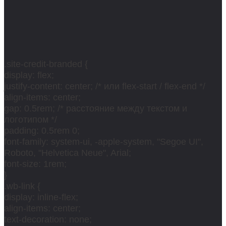
.site-credit-branded {
display: flex;
justify-content: center; /* или flex-start / flex-end */
align-items: center;
gap: 0.5rem; /* расстояние между текстом и
логотипом */
padding: 0.5rem 0;
font-family: system-ui, -apple-system, "Segoe UI",
Roboto, "Helvetica Neue", Arial;
font-size: 1rem;
}
.wb-link {
display: inline-flex;
align-items: center;
text-decoration: none;