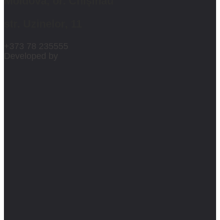
Moldova, or. Chișinău
str. Uzinelor, 11
+373 78 235555
Developed by