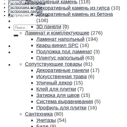
Декоративный камень
(118)
Распродажа остатков
Декоративный камень из гипса
(10)
Распродажа плитки
Распродажа дверей
Декоративный камень из бетона
Акции и скидки
Распродажа плинтусов
(108)
Контакты
3D панели
(0)
Искать:
Ламинат и комплектующие
(276)
Ламинат напольный
(194)
Кварц-винил SPC
(16)
Подложка под ламинат
(3)
Плинтус напольный
(63)
Сопутствующие товары
(81)
Декоративные панели
(17)
Искусственная трава
(6)
Уличный декор
(15)
Клей для плитки
(7)
Затирка для швов
(15)
Система выравнивания
(5)
Профиль для плитки
(16)
Сантехника
(80)
Унитазы
(54)
Биде
(9)