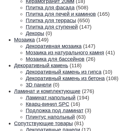
Керамогранит 20мм
(18)
Плитка для фасада
(508)
Плитка для печей и каминов
(165)
Плитка для террасы
(650)
Плитка для ступеней
(147)
Декоры
(0)
Мозаика
(149)
Декоративная мозаика
(147)
Мозаика из натурального камня
(41)
Мозаика для бассейнов
(26)
Декоративный камень
(118)
Декоративный камень из гипса
(10)
Декоративный камень из бетона
(108)
3D панели
(0)
Ламинат и комплектующие
(276)
Ламинат напольный
(194)
Кварц-винил SPC
(16)
Подложка под ламинат
(3)
Плинтус напольный
(63)
Сопутствующие товары
(81)
Декоративные панели
(17)