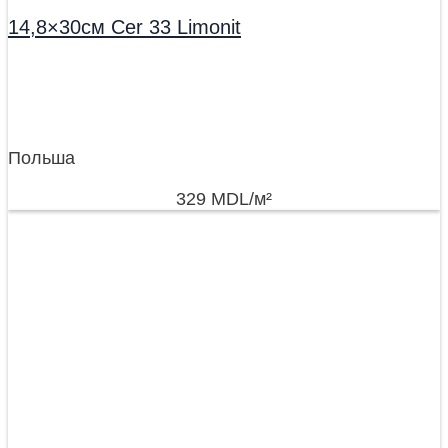
14,8×30см Cer 33 Limonit
Польша
329
MDL
/м²