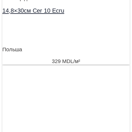
14,8×30см Cer 10 Ecru
Польша
329
MDL
/м²