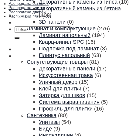
Декоративный камень из гипса
(10)
Распродажа остатков
Декоративный камень из бетона
Распродажа плитки
Распродажа дверей
(108)
Акции и скидки
Распродажа плинтусов
3D панели
(0)
Контакты
Ламинат и комплектующие
(276)
Искать:
Ламинат напольный
(194)
Кварц-винил SPC
(16)
Подложка под ламинат
(3)
Плинтус напольный
(63)
Сопутствующие товары
(81)
Декоративные панели
(17)
Искусственная трава
(6)
Уличный декор
(15)
Клей для плитки
(7)
Затирка для швов
(15)
Система выравнивания
(5)
Профиль для плитки
(16)
Сантехника
(80)
Унитазы
(54)
Биде
(9)
Инсталляции
(4)