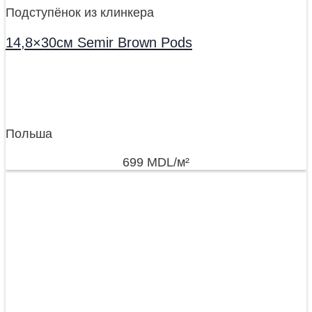
Подступёнок из клинкера
14,8×30см Semir Brown Pods
Польша
699
MDL
/м²