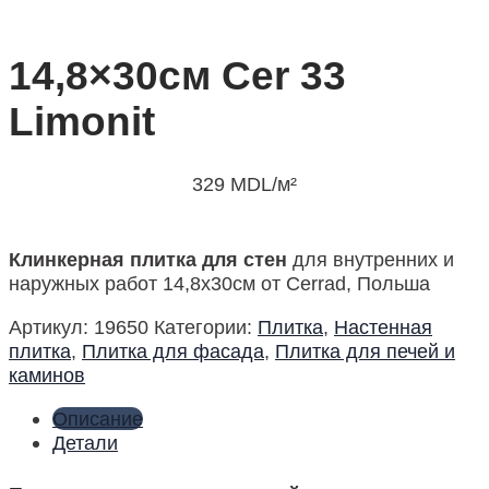
14,8×30см Cer 33
Limonit
329
MDL
/м²
Клинкерная плитка для стен
для внутренних и
наружных работ 14,8х30см от Cerrad, Польша
Артикул:
19650
Категории:
Плитка
,
Настенная
плитка
,
Плитка для фасада
,
Плитка для печей и
каминов
Описание
Детали