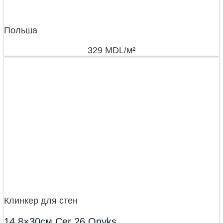
Польша
329
MDL
/м²
Клинкер для стен
14,8×30см Cer 26 Onyks