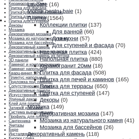
Lavoare
(16)
Керамогранит 20мм
Плитка для фасада
Mobila pentru baie
(1)
Плитка для печей и каминов
Плитка для террасы
Плитка
(1564)
Плитка для ступеней
Коллекции плитки
(137)
Декоры
Мозаика
Для ванной
(66)
Декоративная мозаика
Для кухни
(57)
Мозаика из натурального камня
Мозаика для бассейнов
Для ступеней и фасада
(70)
Декоративный камень
Настенная плитка
(424)
Декоративный камень из гипса
Декоративный камень из бетона
Напольная плитка
(880)
3D панели
Ламинат и комплектующие
Керамогранит 20мм
(18)
Ламинат напольный
Плитка для фасада
(508)
Кварц-винил SPC
Плинтус напольный
Плитка для печей и каминов
(165)
Подложка под ламинат
Плитка для террасы
(650)
Сопутствующие товары
Декоративные панели
Плитка для ступеней
(147)
Искусственная трава
Декоры
(0)
Уличный декор
Клей для плитки
Мозаика
(149)
Затирка для швов
Система выравнивания
Декоративная мозаика
(147)
Профиль для плитки
Мозаика из натурального камня
(41)
Сантехника
Унитазы
Мозаика для бассейнов
(26)
Биде
Декоративный камень
(118)
Инсталляции
Кнопки слива