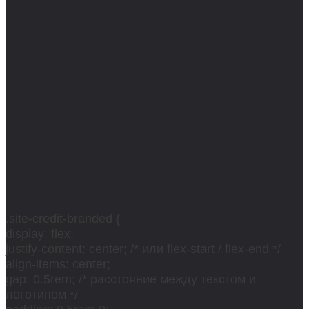
.site-credit-branded {
display: flex;
justify-content: center; /* или flex-start / flex-end */
align-items: center;
gap: 0.5rem; /* расстояние между текстом и
логотипом */