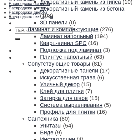
Декоративный камень из гипса
(10)
Распродажа остатков
Декоративный камень из бетона
Распродажа плитки
Распродажа дверей
(108)
Акции и скидки
Распродажа плинтусов
3D панели
(0)
Контакты
Ламинат и комплектующие
(276)
Искать:
Ламинат напольный
(194)
Кварц-винил SPC
(16)
Подложка под ламинат
(3)
Плинтус напольный
(63)
Сопутствующие товары
(81)
Декоративные панели
(17)
Искусственная трава
(6)
Уличный декор
(15)
Клей для плитки
(7)
Затирка для швов
(15)
Система выравнивания
(5)
Профиль для плитки
(16)
Сантехника
(80)
Унитазы
(54)
Биде
(9)
Инсталляции
(4)