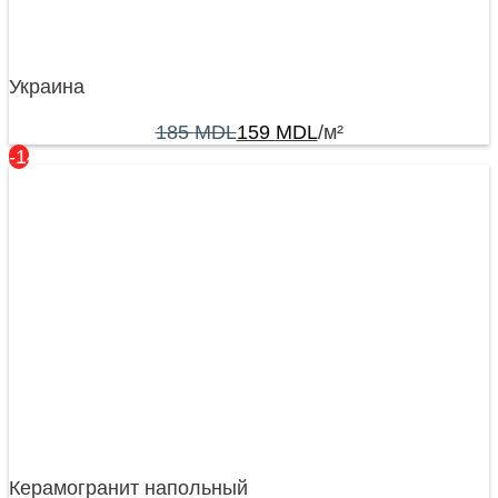
Украина
185
MDL
159
MDL
/м²
-14%
Керамогранит напольный