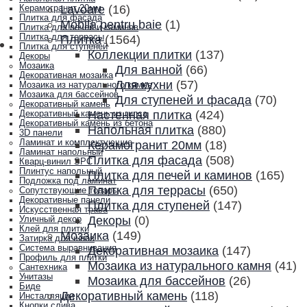
Lavoare
(16)
Керамогранит 20мм
Плитка для фасада
Mobila pentru baie
(1)
Плитка для печей и каминов
Плитка для террасы
Плитка
(1564)
Плитка для ступеней
Коллекции плитки
(137)
Декоры
Мозаика
Для ванной
(66)
Декоративная мозаика
Для кухни
(57)
Мозаика из натурального камня
Мозаика для бассейнов
Для ступеней и фасада
(70)
Декоративный камень
Настенная плитка
(424)
Декоративный камень из гипса
Декоративный камень из бетона
Напольная плитка
(880)
3D панели
Ламинат и комплектующие
Керамогранит 20мм
(18)
Ламинат напольный
Плитка для фасада
(508)
Кварц-винил SPC
Плинтус напольный
Плитка для печей и каминов
(165)
Подложка под ламинат
Плитка для террасы
(650)
Сопутствующие товары
Декоративные панели
Плитка для ступеней
(147)
Искусственная трава
Декоры
(0)
Уличный декор
Клей для плитки
Мозаика
(149)
Затирка для швов
Система выравнивания
Декоративная мозаика
(147)
Профиль для плитки
Мозаика из натурального камня
(41)
Сантехника
Унитазы
Мозаика для бассейнов
(26)
Биде
Декоративный камень
(118)
Инсталляции
Кнопки слива