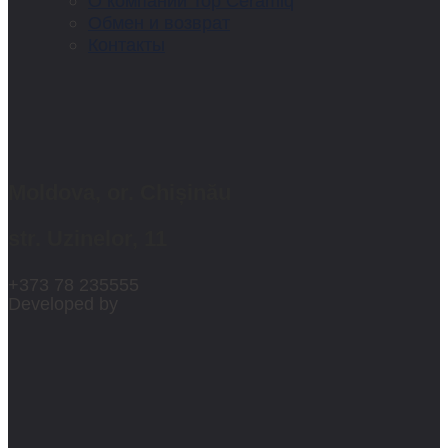
О компании Top Ceramiq
Обмен и возврат
Контакты
Moldova, or. Chișinău
str. Uzinelor, 11
+373 78 235555
Developed by