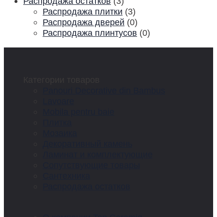
Распродажа остатков
(3)
Распродажа плитки
(3)
Распродажа дверей
(0)
Распродажа плинтусов
(0)
Категории товаров
Panouri Decorative din Bambus
Lavoare
Mobila pentru baie
Плитка
Мозаика
Декоративный камень
Ламинат и комплектующие
Сопутствующие товары
Сантехника
Распродажа остатков