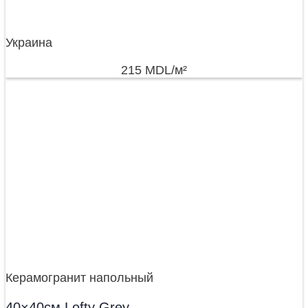
Украина
215
MDL
/м²
Керамогранит напольный
40×40см Lofty Grey