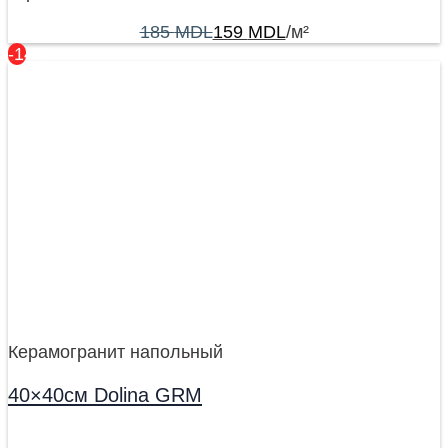
185
MDL
159
MDL
/м²
-14%
Керамогранит напольный
40×40см Dolina GRM