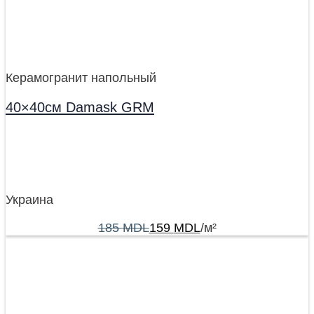
Керамогранит напольный
40×40см Damask GRM
Украина
185
MDL
159
MDL
/м²