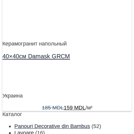
Керамогранит напольный
40×40см Damask GRCM
Украина
185
MDL
159
MDL
/м²
Каталог
Panouri Decorative din Bambus
(52)
Lavoare
(16)