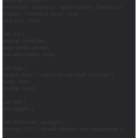
padding: 0.5rem 0;
font-family: system-ui, -apple-system, "Segoe UI",
Roboto, "Helvetica Neue", Arial;
font-size: 1rem;
}
.wb-link {
display: inline-flex;
align-items: center;
text-decoration: none;
}
.wb-logo {
height: 30px; /* настрой под свой логотип */
width: auto;
display: block;
}
.wb-text {
line-height: 1;
}
.wb-link:hover .wb-logo {
opacity: 0.8; /* лёгкий эффект при наведении */
}