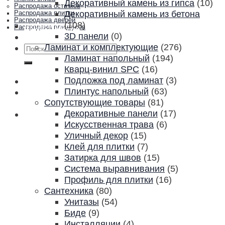
Декоративный камень из гипса
(10)
Распродажа остатков
Декоративный камень из бетона
Распродажа плитки
Распродажа дверей
(108)
Акции и скидки
Распродажа плинтусов
3D панели
(0)
Контакты
Ламинат и комплектующие
(276)
Искать:
Ламинат напольный
(194)
Кварц-винил SPC
(16)
Подложка под ламинат
(3)
Плинтус напольный
(63)
Сопутствующие товары
(81)
Декоративные панели
(17)
Искусственная трава
(6)
Уличный декор
(15)
Клей для плитки
(7)
Затирка для швов
(15)
Система выравнивания
(5)
Профиль для плитки
(16)
Сантехника
(80)
Унитазы
(54)
Биде
(9)
Инсталляции
(4)