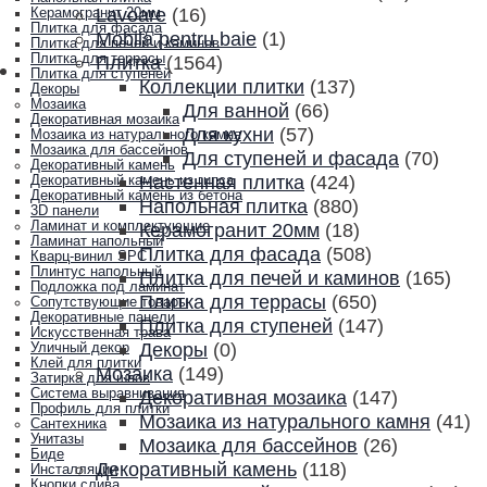
Lavoare
(16)
Керамогранит 20мм
Плитка для фасада
Mobila pentru baie
(1)
Плитка для печей и каминов
Плитка для террасы
Плитка
(1564)
Плитка для ступеней
Коллекции плитки
(137)
Декоры
Мозаика
Для ванной
(66)
Декоративная мозаика
Для кухни
(57)
Мозаика из натурального камня
Мозаика для бассейнов
Для ступеней и фасада
(70)
Декоративный камень
Настенная плитка
(424)
Декоративный камень из гипса
Декоративный камень из бетона
Напольная плитка
(880)
3D панели
Ламинат и комплектующие
Керамогранит 20мм
(18)
Ламинат напольный
Плитка для фасада
(508)
Кварц-винил SPC
Плинтус напольный
Плитка для печей и каминов
(165)
Подложка под ламинат
Плитка для террасы
(650)
Сопутствующие товары
Декоративные панели
Плитка для ступеней
(147)
Искусственная трава
Декоры
(0)
Уличный декор
Клей для плитки
Мозаика
(149)
Затирка для швов
Система выравнивания
Декоративная мозаика
(147)
Профиль для плитки
Мозаика из натурального камня
(41)
Сантехника
Унитазы
Мозаика для бассейнов
(26)
Биде
Декоративный камень
(118)
Инсталляции
Кнопки слива