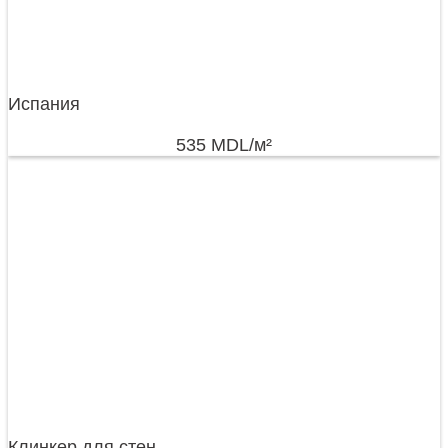
Испания
535
MDL
/м²
Клинкер для стен