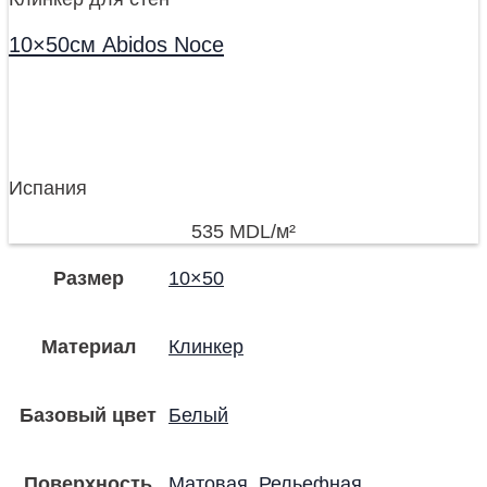
10×50см Abidos Noce
Испания
535
MDL
/м²
Размер
10×50
Материал
Клинкер
Базовый цвет
Белый
Поверхность
Матовая
,
Рельефная