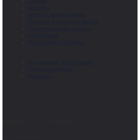
Плитка
Мозаика
Декоративный камень
Ламинат и комплектующие
Сопутствующие товары
Сантехника
Распродажа остатков
О компании Top Ceramiq
Обмен и возврат
Контакты
Moldova, or. Chișinău
str. Uzinelor, 11