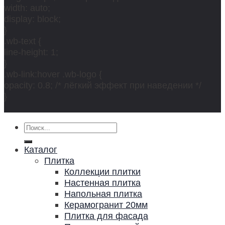
width: auto;
display: block;
}
.wb-text {
line-height: 1;
}
.wb-link:hover .wb-logo {
opacity: 0.8; /* лёгкий эффект при наведении */
}
Искать:
Каталог
Плитка
Коллекции плитки
Настенная плитка
Напольная плитка
Керамогранит 20мм
Плитка для фасада