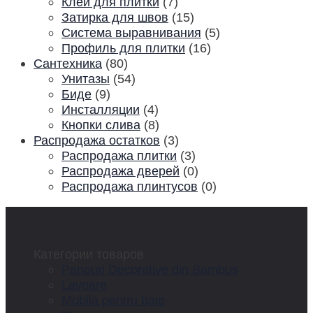
Клей для плитки
(7)
Затирка для швов
(15)
Система выравнивания
(5)
Профиль для плитки
(16)
Сантехника
(80)
Унитазы
(54)
Биде
(9)
Инсталляции
(4)
Кнопки слива
(8)
Распродажа остатков
(3)
Распродажа плитки
(3)
Распродажа дверей
(0)
Распродажа плинтусов
(0)
Категории товаров
Panouri Decorative din Bambus
Lavoare
Mobila pentru baie