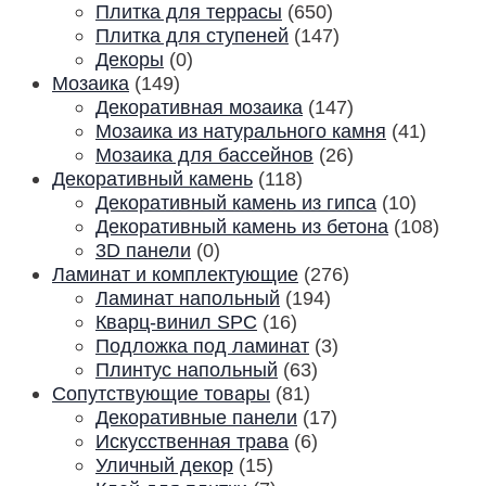
Плитка для террасы
(650)
Плитка для ступеней
(147)
Декоры
(0)
Мозаика
(149)
Декоративная мозаика
(147)
Мозаика из натурального камня
(41)
Мозаика для бассейнов
(26)
Декоративный камень
(118)
Декоративный камень из гипса
(10)
Декоративный камень из бетона
(108)
3D панели
(0)
Ламинат и комплектующие
(276)
Ламинат напольный
(194)
Кварц-винил SPC
(16)
Подложка под ламинат
(3)
Плинтус напольный
(63)
Сопутствующие товары
(81)
Декоративные панели
(17)
Искусственная трава
(6)
Уличный декор
(15)