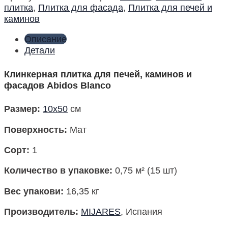
плитка
,
Плитка для фасада
,
Плитка для печей и
каминов
Описание
Детали
Клинкерная плитка для печей, каминов и
фасадов Abidos Blanco
Размер
:
10х50
см
Поверхность
:
Мат
Сорт:
1
Количество в упаковке
:
0,75 м² (15 шт)
Вес упакови
:
16,35 кг
Производитель
:
MIJARES
, Испания