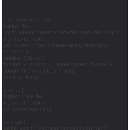
.site-credit-branded {
display: flex;
justify-content: center; /* или flex-start / flex-end */
align-items: center;
gap: 0.5rem; /* расстояние между текстом и
логотипом */
padding: 0.5rem 0;
font-family: system-ui, -apple-system, "Segoe UI",
Roboto, "Helvetica Neue", Arial;
font-size: 1rem;
}
.wb-link {
display: inline-flex;
align-items: center;
text-decoration: none;
}
.wb-logo {
height: 30px; /* настрой под свой логотип */