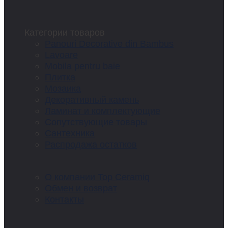
Категории товаров
Panouri Decorative din Bambus
Lavoare
Mobila pentru baie
Плитка
Мозаика
Декоративный камень
Ламинат и комплектующие
Сопутствующие товары
Сантехника
Распродажа остатков
О компании Top Ceramiq
Обмен и возврат
Контакты