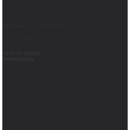
Moldova, or. Chișinău
str. Uzinelor, 11
+373 78 235555
Developed by