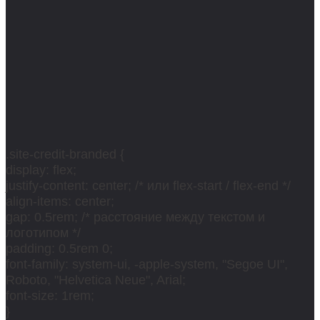
.site-credit-branded {
display: flex;
justify-content: center; /* или flex-start / flex-end */
align-items: center;
gap: 0.5rem; /* расстояние между текстом и
логотипом */
padding: 0.5rem 0;
font-family: system-ui, -apple-system, "Segoe UI",
Roboto, "Helvetica Neue", Arial;
font-size: 1rem;
}