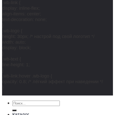
.wb-link {
display: inline-flex;
align-items: center;
text-decoration: none;
}
.wb-logo {
height: 30px; /* настрой под свой логотип */
width: auto;
display: block;
}
.wb-text {
line-height: 1;
}
.wb-link:hover .wb-logo {
opacity: 0.8; /* лёгкий эффект при наведении */
}
Искать:
Каталог