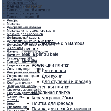
Керамогранит 20мм
Главная
/
Каталог
Плитка для фасада
Плитка для печей и каминов
Плитка для террасы
Плитка для ступеней
Декоры
Мозаика
Декоративная мозаика
Мозаика из натурального камня
Мозаика для бассейнов
Каталог
Декоративный камень
Декоративный камень из гипса
Panouri Decorative din Bambus
Декоративный камень из бетона
Lavoare
3D панели
Ламинат и комплектующие
Mobila pentru baie
Ламинат напольный
Кварц-винил SPC
Плитка
Плинтус напольный
Коллекции плитки
Подложка под ламинат
Сопутствующие товары
Для ванной
Декоративные панели
Для кухни
Искусственная трава
Уличный декор
Для ступеней и фасада
Клей для плитки
Настенная плитка
Затирка для швов
Система выравнивания
Напольная плитка
Профиль для плитки
Сантехника
Керамогранит 20мм
Унитазы
Плитка для фасада
Биде
Инсталляции
Плитка для печей и каминов
Кнопки слива