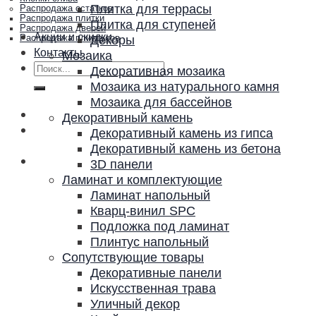
Плитка для террасы
Распродажа остатков
Распродажа плитки
Плитка для ступеней
Распродажа дверей
Акции и скидки
Декоры
Распродажа плинтусов
Контакты
Мозаика
Искать:
Декоративная мозаика
Мозаика из натурального камня
Мозаика для бассейнов
Декоративный камень
Декоративный камень из гипса
Декоративный камень из бетона
3D панели
Ламинат и комплектующие
Ламинат напольный
Кварц-винил SPC
Подложка под ламинат
Плинтус напольный
Сопутствующие товары
Декоративные панели
Искусственная трава
Уличный декор