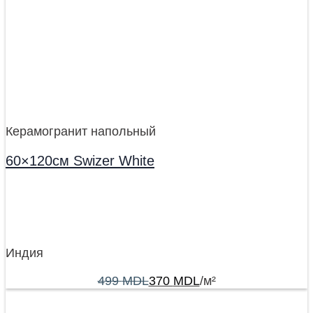
Керамогранит напольный
60×120см Swizer White
Индия
499
MDL
370
MDL
/м²