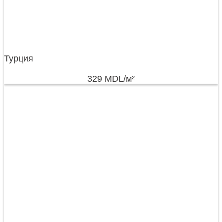
Турция
329
MDL
/м²