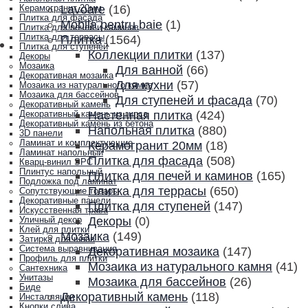
Lavoare
(16)
Керамогранит 20мм
Плитка для фасада
Mobila pentru baie
(1)
Плитка для печей и каминов
Плитка для террасы
Плитка
(1564)
Плитка для ступеней
Коллекции плитки
(137)
Декоры
Мозаика
Для ванной
(66)
Декоративная мозаика
Для кухни
(57)
Мозаика из натурального камня
Мозаика для бассейнов
Для ступеней и фасада
(70)
Декоративный камень
Настенная плитка
(424)
Декоративный камень из гипса
Декоративный камень из бетона
Напольная плитка
(880)
3D панели
Ламинат и комплектующие
Керамогранит 20мм
(18)
Ламинат напольный
Плитка для фасада
(508)
Кварц-винил SPC
Плинтус напольный
Плитка для печей и каминов
(165)
Подложка под ламинат
Плитка для террасы
(650)
Сопутствующие товары
Декоративные панели
Плитка для ступеней
(147)
Искусственная трава
Декоры
(0)
Уличный декор
Клей для плитки
Мозаика
(149)
Затирка для швов
Система выравнивания
Декоративная мозаика
(147)
Профиль для плитки
Мозаика из натурального камня
(41)
Сантехника
Унитазы
Мозаика для бассейнов
(26)
Биде
Декоративный камень
(118)
Инсталляции
Кнопки слива