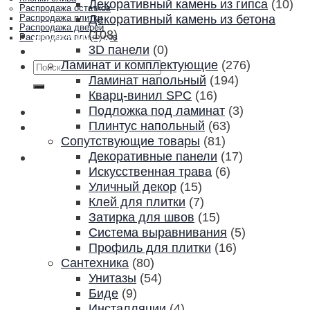
Декоративный камень из гипса
(10)
Распродажа остатков
Декоративный камень из бетона
Распродажа плитки
Распродажа дверей
(108)
Акции и скидки
Распродажа плинтусов
3D панели
(0)
Контакты
Ламинат и комплектующие
(276)
Искать:
Ламинат напольный
(194)
Кварц-винил SPC
(16)
Подложка под ламинат
(3)
Плинтус напольный
(63)
Сопутствующие товары
(81)
Декоративные панели
(17)
Искусственная трава
(6)
Уличный декор
(15)
Клей для плитки
(7)
Затирка для швов
(15)
Система выравнивания
(5)
Профиль для плитки
(16)
Сантехника
(80)
Унитазы
(54)
Биде
(9)
Инсталляции
(4)