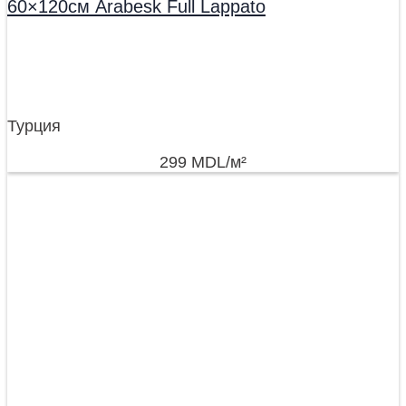
60×120см Arabesk Full Lappato
Турция
299
MDL
/м²