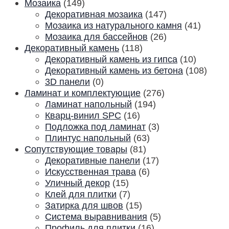
Мозаика
(149)
Декоративная мозаика
(147)
Мозаика из натурального камня
(41)
Мозаика для бассейнов
(26)
Декоративный камень
(118)
Декоративный камень из гипса
(10)
Декоративный камень из бетона
(108)
3D панели
(0)
Ламинат и комплектующие
(276)
Ламинат напольный
(194)
Кварц-винил SPC
(16)
Подложка под ламинат
(3)
Плинтус напольный
(63)
Сопутствующие товары
(81)
Декоративные панели
(17)
Искусственная трава
(6)
Уличный декор
(15)
Клей для плитки
(7)
Затирка для швов
(15)
Система выравнивания
(5)
Профиль для плитки
(16)