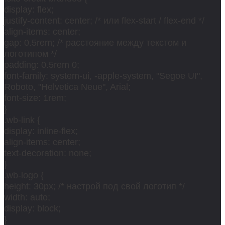
display: flex;
justify-content: center; /* или flex-start / flex-end */
align-items: center;
gap: 0.5rem; /* расстояние между текстом и
логотипом */
padding: 0.5rem 0;
font-family: system-ui, -apple-system, "Segoe UI",
Roboto, "Helvetica Neue", Arial;
font-size: 1rem;
}
.wb-link {
display: inline-flex;
align-items: center;
text-decoration: none;
}
.wb-logo {
height: 30px; /* настрой под свой логотип */
width: auto;
display: block;
}