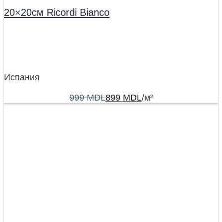
20×20см Ricordi Bianco
Испания
999
MDL
899
MDL
/м²