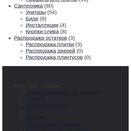
Сантехника
(80)
Унитазы
(54)
Биде
(9)
Инсталляции
(4)
Кнопки слива
(8)
Распродажа остатков
(3)
Распродажа плитки
(3)
Распродажа дверей
(0)
Распродажа плинтусов
(0)
Категории товаров
Panouri Decorative din Bambus
Lavoare
Mobila pentru baie
Плитка
Мозаика
Декоративный камень
Ламинат и комплектующие