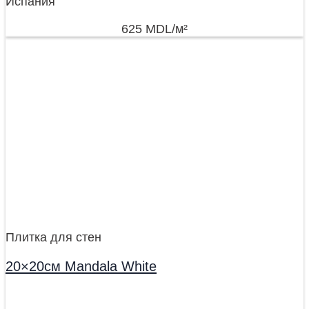
Испания
625
MDL
/м²
Плитка для стен
20×20см Mandala White