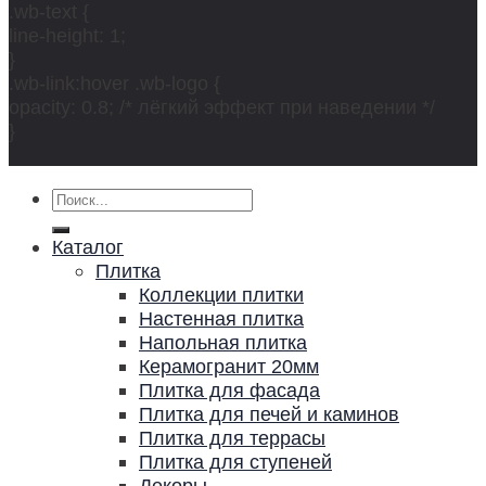
.wb-text {
line-height: 1;
}
.wb-link:hover .wb-logo {
opacity: 0.8; /* лёгкий эффект при наведении */
}
Искать:
Каталог
Плитка
Коллекции плитки
Настенная плитка
Напольная плитка
Керамогранит 20мм
Плитка для фасада
Плитка для печей и каминов
Плитка для террасы
Плитка для ступеней
Декоры