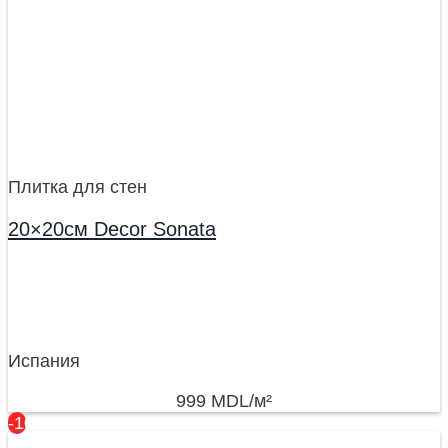
Плитка для стен
20×20см Decor Sonata
Испания
999
MDL
/м²
-10%