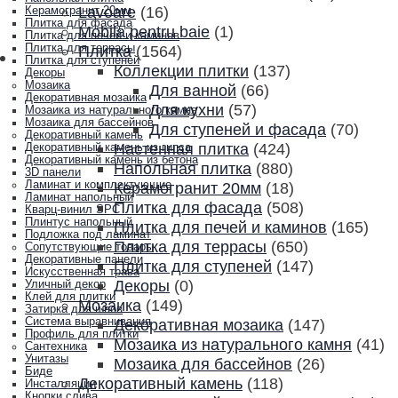
Lavoare
(16)
Керамогранит 20мм
Плитка для фасада
Mobila pentru baie
(1)
Плитка для печей и каминов
Плитка для террасы
Плитка
(1564)
Плитка для ступеней
Коллекции плитки
(137)
Декоры
Мозаика
Для ванной
(66)
Декоративная мозаика
Для кухни
(57)
Мозаика из натурального камня
Мозаика для бассейнов
Для ступеней и фасада
(70)
Декоративный камень
Настенная плитка
(424)
Декоративный камень из гипса
Декоративный камень из бетона
Напольная плитка
(880)
3D панели
Ламинат и комплектующие
Керамогранит 20мм
(18)
Ламинат напольный
Плитка для фасада
(508)
Кварц-винил SPC
Плинтус напольный
Плитка для печей и каминов
(165)
Подложка под ламинат
Плитка для террасы
(650)
Сопутствующие товары
Декоративные панели
Плитка для ступеней
(147)
Искусственная трава
Декоры
(0)
Уличный декор
Клей для плитки
Мозаика
(149)
Затирка для швов
Система выравнивания
Декоративная мозаика
(147)
Профиль для плитки
Мозаика из натурального камня
(41)
Сантехника
Унитазы
Мозаика для бассейнов
(26)
Биде
Декоративный камень
(118)
Инсталляции
Кнопки слива