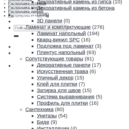
Декоративный камень из гипса
(10)
Распродажа остатков
Декоративный камень из бетона
Распродажа плитки
Распродажа дверей
(108)
Акции и скидки
Распродажа плинтусов
3D панели
(0)
Контакты
Ламинат и комплектующие
(276)
Искать:
Ламинат напольный
(194)
Кварц-винил SPC
(16)
Подложка под ламинат
(3)
Плинтус напольный
(63)
Сопутствующие товары
(81)
Декоративные панели
(17)
Искусственная трава
(6)
Уличный декор
(15)
Клей для плитки
(7)
Затирка для швов
(15)
Система выравнивания
(5)
Профиль для плитки
(16)
Сантехника
(80)
Унитазы
(54)
Биде
(9)
Инсталляции
(4)