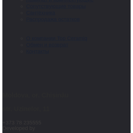
Сопутствующие товары
Сантехника
Распродажа остатков
О компании Top Ceramiq
Обмен и возврат
Контакты
Moldova, or. Chișinău
str. Uzinelor, 11
+373 78 235555
Developed by