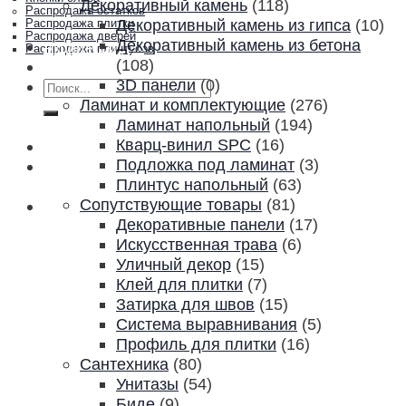
Декоративный камень
(118)
Распродажа остатков
Декоративный камень из гипса
(10)
Распродажа плитки
Распродажа дверей
Декоративный камень из бетона
Акции и скидки
Распродажа плинтусов
(108)
Контакты
3D панели
(0)
Искать:
Ламинат и комплектующие
(276)
Ламинат напольный
(194)
Кварц-винил SPC
(16)
Подложка под ламинат
(3)
Плинтус напольный
(63)
Сопутствующие товары
(81)
Декоративные панели
(17)
Искусственная трава
(6)
Уличный декор
(15)
Клей для плитки
(7)
Затирка для швов
(15)
Система выравнивания
(5)
Профиль для плитки
(16)
Сантехника
(80)
Унитазы
(54)
Биде
(9)