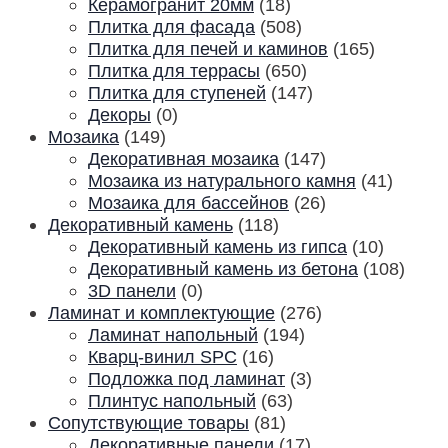
Керамогранит 20мм
(18)
Плитка для фасада
(508)
Плитка для печей и каминов
(165)
Плитка для террасы
(650)
Плитка для ступеней
(147)
Декоры
(0)
Мозаика
(149)
Декоративная мозаика
(147)
Мозаика из натурального камня
(41)
Мозаика для бассейнов
(26)
Декоративный камень
(118)
Декоративный камень из гипса
(10)
Декоративный камень из бетона
(108)
3D панели
(0)
Ламинат и комплектующие
(276)
Ламинат напольный
(194)
Кварц-винил SPC
(16)
Подложка под ламинат
(3)
Плинтус напольный
(63)
Сопутствующие товары
(81)
Декоративные панели
(17)