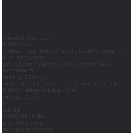
.site-credit-branded {
display: flex;
justify-content: center; /* или flex-start / flex-end */
align-items: center;
gap: 0.5rem; /* расстояние между текстом и
логотипом */
padding: 0.5rem 0;
font-family: system-ui, -apple-system, "Segoe UI",
Roboto, "Helvetica Neue", Arial;
font-size: 1rem;
}
.wb-link {
display: inline-flex;
align-items: center;
text-decoration: none;