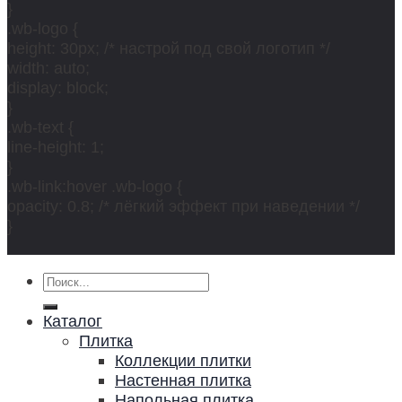
}
.wb-logo {
height: 30px; /* настрой под свой логотип */
width: auto;
display: block;
}
.wb-text {
line-height: 1;
}
.wb-link:hover .wb-logo {
opacity: 0.8; /* лёгкий эффект при наведении */
}
Искать:
Каталог
Плитка
Коллекции плитки
Настенная плитка
Напольная плитка