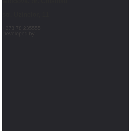
Moldova, or. Chișinău
str. Uzinelor, 11
+373 78 235555
Developed by