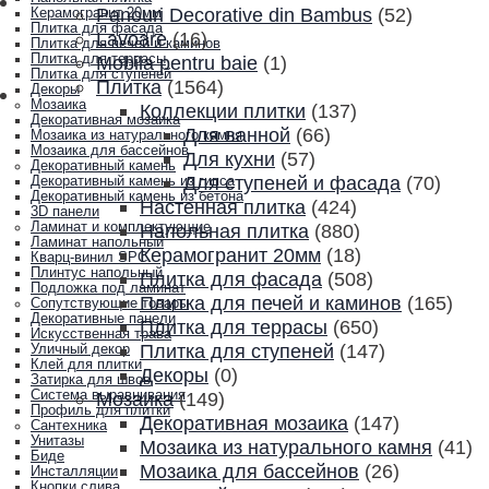
Panouri Decorative din Bambus
(52)
Керамогранит 20мм
Плитка для фасада
Lavoare
(16)
Плитка для печей и каминов
Плитка для террасы
Mobila pentru baie
(1)
Плитка для ступеней
Плитка
(1564)
Декоры
Мозаика
Коллекции плитки
(137)
Декоративная мозаика
Для ванной
(66)
Мозаика из натурального камня
Мозаика для бассейнов
Для кухни
(57)
Декоративный камень
Для ступеней и фасада
(70)
Декоративный камень из гипса
Декоративный камень из бетона
Настенная плитка
(424)
3D панели
Ламинат и комплектующие
Напольная плитка
(880)
Ламинат напольный
Керамогранит 20мм
(18)
Кварц-винил SPC
Плинтус напольный
Плитка для фасада
(508)
Подложка под ламинат
Плитка для печей и каминов
(165)
Сопутствующие товары
Декоративные панели
Плитка для террасы
(650)
Искусственная трава
Плитка для ступеней
(147)
Уличный декор
Клей для плитки
Декоры
(0)
Затирка для швов
Система выравнивания
Мозаика
(149)
Профиль для плитки
Декоративная мозаика
(147)
Сантехника
Унитазы
Мозаика из натурального камня
(41)
Биде
Мозаика для бассейнов
(26)
Инсталляции
Кнопки слива