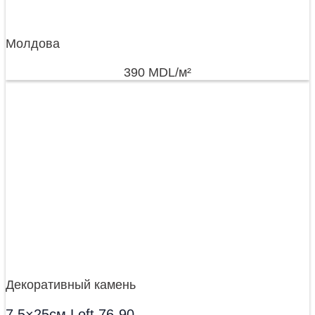
Молдова
390
MDL
/м²
Декоративный камень
7,5×25см Loft 76-90