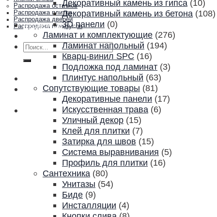
Декоративный камень из гипса
(10)
Распродажа остатков
Декоративный камень из бетона
(108)
Распродажа плитки
Распродажа дверей
3D панели
(0)
Акции и скидки
Распродажа плинтусов
Ламинат и комплектующие
(276)
Контакты
Ламинат напольный
(194)
Искать:
Кварц-винил SPC
(16)
Подложка под ламинат
(3)
Плинтус напольный
(63)
Сопутствующие товары
(81)
Декоративные панели
(17)
Искусственная трава
(6)
Уличный декор
(15)
Клей для плитки
(7)
Затирка для швов
(15)
Система выравнивания
(5)
Профиль для плитки
(16)
Сантехника
(80)
Унитазы
(54)
Биде
(9)
Инсталляции
(4)
Кнопки слива
(8)