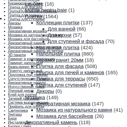
Lavoare
(16)
Керамогранит 20мм
Плитка для фасада
Mobila pentru baie
(1)
Плитка для печей и каминов
Плитка для террасы
Плитка
(1564)
Плитка для ступеней
Коллекции плитки
(137)
Декоры
Мозаика
Для ванной
(66)
Декоративная мозаика
Для кухни
(57)
Мозаика из натурального камня
Мозаика для бассейнов
Для ступеней и фасада
(70)
Декоративный камень
Настенная плитка
(424)
Декоративный камень из гипса
Декоративный камень из бетона
Напольная плитка
(880)
3D панели
Ламинат и комплектующие
Керамогранит 20мм
(18)
Ламинат напольный
Плитка для фасада
(508)
Кварц-винил SPC
Плинтус напольный
Плитка для печей и каминов
(165)
Подложка под ламинат
Плитка для террасы
(650)
Сопутствующие товары
Декоративные панели
Плитка для ступеней
(147)
Искусственная трава
Декоры
(0)
Уличный декор
Клей для плитки
Мозаика
(149)
Затирка для швов
Система выравнивания
Декоративная мозаика
(147)
Профиль для плитки
Мозаика из натурального камня
(41)
Сантехника
Унитазы
Мозаика для бассейнов
(26)
Биде
Декоративный камень
(118)
Инсталляции
Кнопки слива