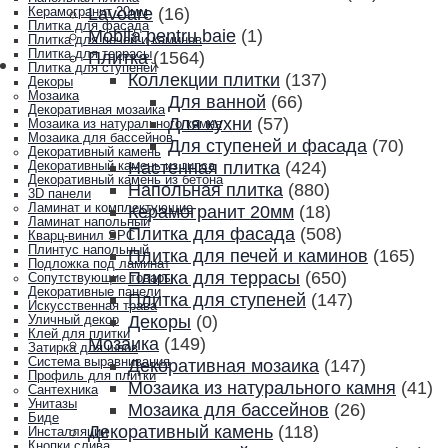
Lavoare
(16)
Керамогранит 20мм
Плитка для фасада
Mobila pentru baie
(1)
Плитка для печей и каминов
Плитка для террасы
Плитка
(1564)
Плитка для ступеней
Коллекции плитки
(137)
Декоры
Мозаика
Для ванной
(66)
Декоративная мозаика
Для кухни
(57)
Мозаика из натурального камня
Мозаика для бассейнов
Для ступеней и фасада
(70)
Декоративный камень
Настенная плитка
(424)
Декоративный камень из гипса
Декоративный камень из бетона
Напольная плитка
(880)
3D панели
Ламинат и комплектующие
Керамогранит 20мм
(18)
Ламинат напольный
Плитка для фасада
(508)
Кварц-винил SPC
Плинтус напольный
Плитка для печей и каминов
(165)
Подложка под ламинат
Плитка для террасы
(650)
Сопутствующие товары
Декоративные панели
Плитка для ступеней
(147)
Искусственная трава
Декоры
(0)
Уличный декор
Клей для плитки
Мозаика
(149)
Затирка для швов
Система выравнивания
Декоративная мозаика
(147)
Профиль для плитки
Мозаика из натурального камня
(41)
Сантехника
Унитазы
Мозаика для бассейнов
(26)
Биде
Декоративный камень
(118)
Инсталляции
Кнопки слива