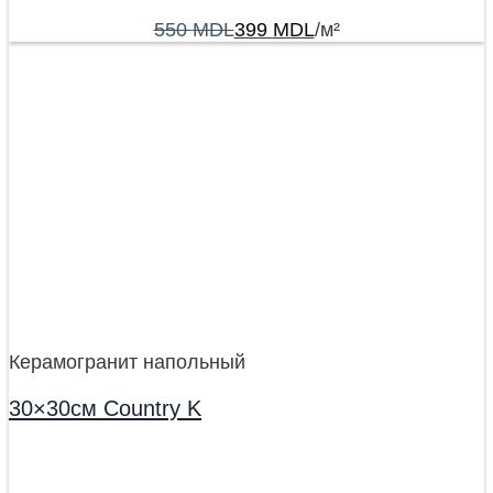
550
MDL
399
MDL
/м²
Керамогранит напольный
30×30см Country K