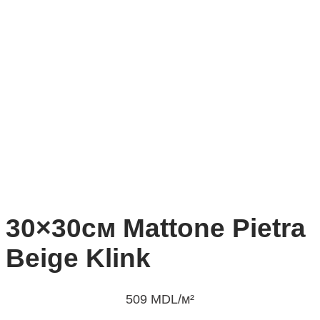
30×30см Mattone Pietra
Beige Klink
509
MDL
/м²