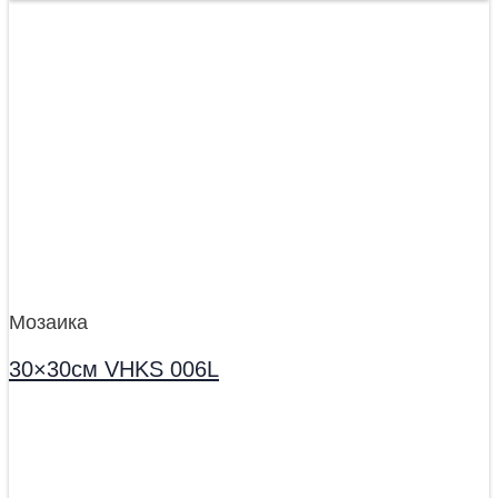
Мозаика
30×30см VHKS 006L