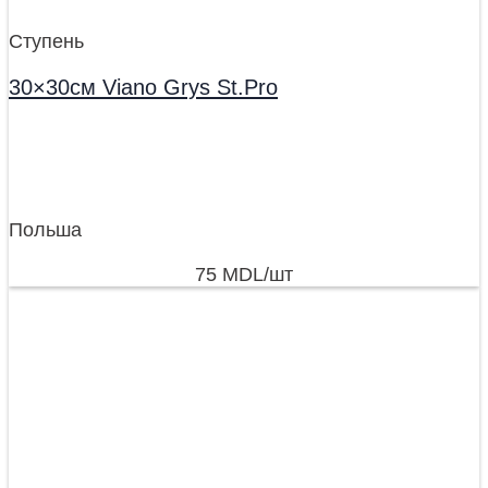
Ступень
30×30см Viano Grys St.Pro
Польша
75
MDL
/шт