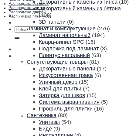
Декоративный камень из гипса
(10)
Распродажа остатков
Декоративный камень из бетона
Распродажа плитки
Распродажа дверей
(108)
Акции и скидки
Распродажа плинтусов
3D панели
(0)
Контакты
Ламинат и комплектующие
(276)
Искать:
Ламинат напольный
(194)
Кварц-винил SPC
(16)
Подложка под ламинат
(3)
Плинтус напольный
(63)
Сопутствующие товары
(81)
Декоративные панели
(17)
Искусственная трава
(6)
Уличный декор
(15)
Клей для плитки
(7)
Затирка для швов
(15)
Система выравнивания
(5)
Профиль для плитки
(16)
Сантехника
(80)
Унитазы
(54)
Биде
(9)
Инсталляции
(4)