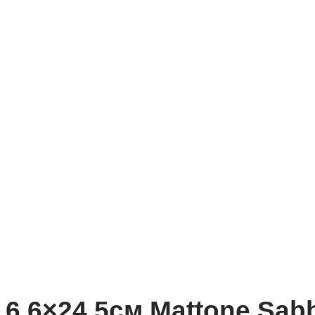
6,6×24,5см Mattone Sabbi