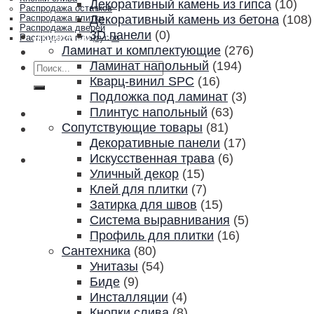
Декоративный камень из гипса
(10)
Распродажа остатков
Декоративный камень из бетона
(108)
Распродажа плитки
Распродажа дверей
3D панели
(0)
Акции и скидки
Распродажа плинтусов
Ламинат и комплектующие
(276)
Контакты
Ламинат напольный
(194)
Искать:
Кварц-винил SPC
(16)
Подложка под ламинат
(3)
Плинтус напольный
(63)
Сопутствующие товары
(81)
Декоративные панели
(17)
Искусственная трава
(6)
Уличный декор
(15)
Клей для плитки
(7)
Затирка для швов
(15)
Система выравнивания
(5)
Профиль для плитки
(16)
Сантехника
(80)
Унитазы
(54)
Биде
(9)
Инсталляции
(4)
Кнопки слива
(8)