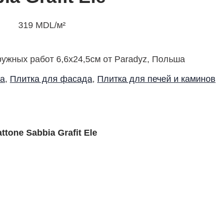
319
MDL
/м²
ружных работ 6,6х24,5см от Paradyz, Польша
ка
,
Плитка для фасада
,
Плитка для печей и каминов
tone Sabbia Grafit Ele