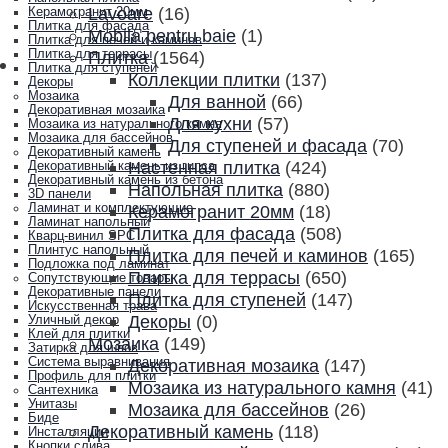
Lavoare
(16)
Керамогранит 20мм
Плитка для фасада
Mobila pentru baie
(1)
Плитка для печей и каминов
Плитка для террасы
Плитка
(1564)
Плитка для ступеней
Коллекции плитки
(137)
Декоры
Мозаика
Для ванной
(66)
Декоративная мозаика
Для кухни
(57)
Мозаика из натурального камня
Мозаика для бассейнов
Для ступеней и фасада
(70)
Декоративный камень
Настенная плитка
(424)
Декоративный камень из гипса
Декоративный камень из бетона
Напольная плитка
(880)
3D панели
Ламинат и комплектующие
Керамогранит 20мм
(18)
Ламинат напольный
Плитка для фасада
(508)
Кварц-винил SPC
Плинтус напольный
Плитка для печей и каминов
(165)
Подложка под ламинат
Плитка для террасы
(650)
Сопутствующие товары
Декоративные панели
Плитка для ступеней
(147)
Искусственная трава
Декоры
(0)
Уличный декор
Клей для плитки
Мозаика
(149)
Затирка для швов
Система выравнивания
Декоративная мозаика
(147)
Профиль для плитки
Мозаика из натурального камня
(41)
Сантехника
Унитазы
Мозаика для бассейнов
(26)
Биде
Декоративный камень
(118)
Инсталляции
Кнопки слива