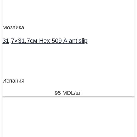
Мозаика
31,7×31,7см Hex 509 A antislip
Испания
95
MDL
/шт