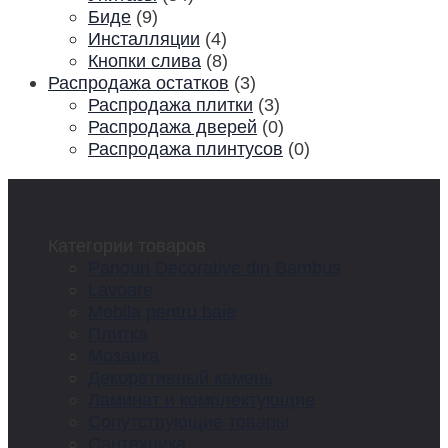
Биде
(9)
Инсталляции
(4)
Кнопки слива
(8)
Распродажа остатков
(3)
Распродажа плитки
(3)
Распродажа дверей
(0)
Распродажа плинтусов
(0)
Категории товаров
Panouri Decorative din Bambus
Lavoare
Mobila pentru baie
Плитка
Мозаика
Декоративный камень
Ламинат и комплектующие
Сопутствующие товары
Сантехника