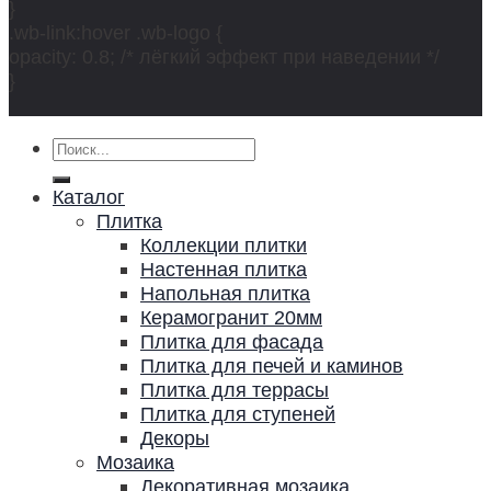
}
.wb-link:hover .wb-logo {
opacity: 0.8; /* лёгкий эффект при наведении */
}
Искать:
Каталог
Плитка
Коллекции плитки
Настенная плитка
Напольная плитка
Керамогранит 20мм
Плитка для фасада
Плитка для печей и каминов
Плитка для террасы
Плитка для ступеней
Декоры
Мозаика
Декоративная мозаика