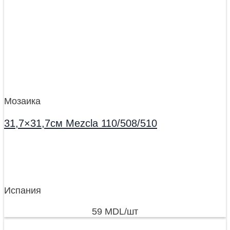
Мозаика
31,7×31,7см Mezcla 110/508/510
Испания
59
MDL
/шт