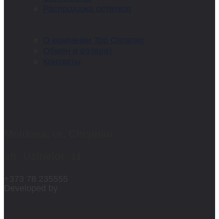
Распродажа остатков
О компании Top Ceramiq
Обмен и возврат
Контакты
Moldova, or. Chișinău
str. Uzinelor, 11
+373 78 235555
Developed by