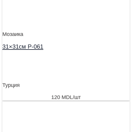
Мозаика
31×31см P-061
Турция
120
MDL
/шт