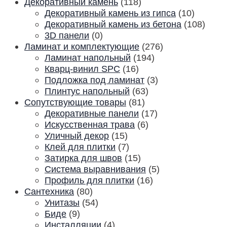
Декоративный камень
(118)
Декоративный камень из гипса
(10)
Декоративный камень из бетона
(108)
3D панели
(0)
Ламинат и комплектующие
(276)
Ламинат напольный
(194)
Кварц-винил SPC
(16)
Подложка под ламинат
(3)
Плинтус напольный
(63)
Сопутствующие товары
(81)
Декоративные панели
(17)
Искусственная трава
(6)
Уличный декор
(15)
Клей для плитки
(7)
Затирка для швов
(15)
Система выравнивания
(5)
Профиль для плитки
(16)
Сантехника
(80)
Унитазы
(54)
Биде
(9)
Инсталляции
(4)