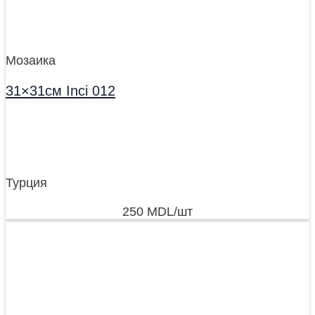
Мозаика
31×31см Inci 012
Турция
250
MDL
/шт