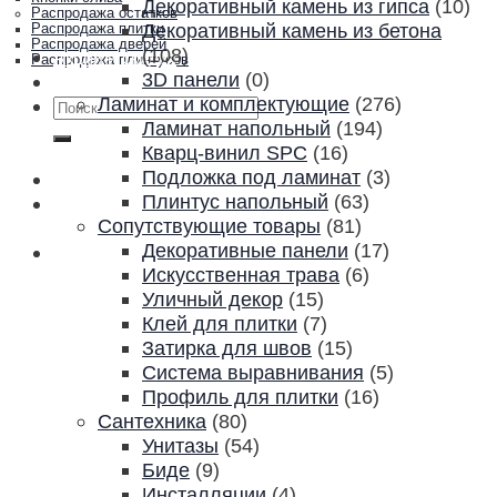
Декоративный камень из гипса
(10)
Распродажа остатков
Декоративный камень из бетона
Распродажа плитки
Распродажа дверей
(108)
Акции и скидки
Распродажа плинтусов
3D панели
(0)
Контакты
Ламинат и комплектующие
(276)
Искать:
Ламинат напольный
(194)
Кварц-винил SPC
(16)
Подложка под ламинат
(3)
Плинтус напольный
(63)
Сопутствующие товары
(81)
Декоративные панели
(17)
Искусственная трава
(6)
Уличный декор
(15)
Клей для плитки
(7)
Затирка для швов
(15)
Система выравнивания
(5)
Профиль для плитки
(16)
Сантехника
(80)
Унитазы
(54)
Биде
(9)
Инсталляции
(4)