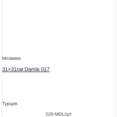
Мозаика
31×31см Damla 017
Турция
229
MDL
/шт