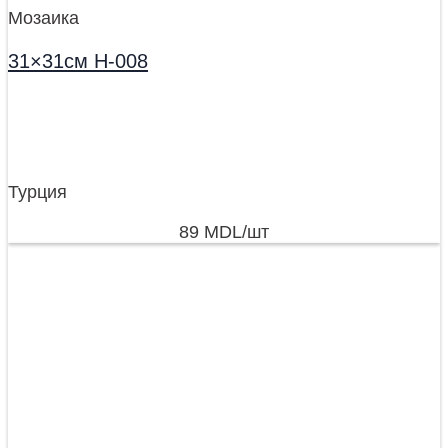
Мозаика
31×31см H-008
Турция
89
MDL
/шт