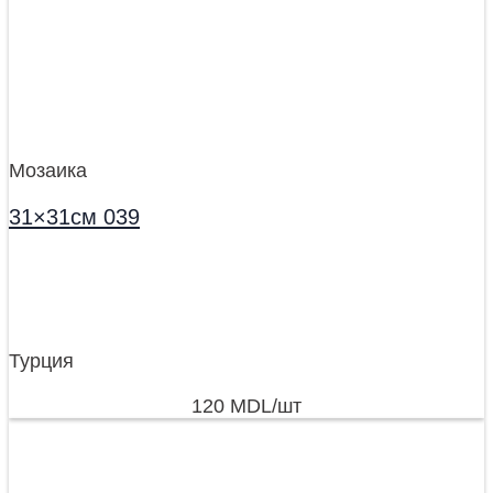
Мозаика
31×31см 039
Турция
120
MDL
/шт