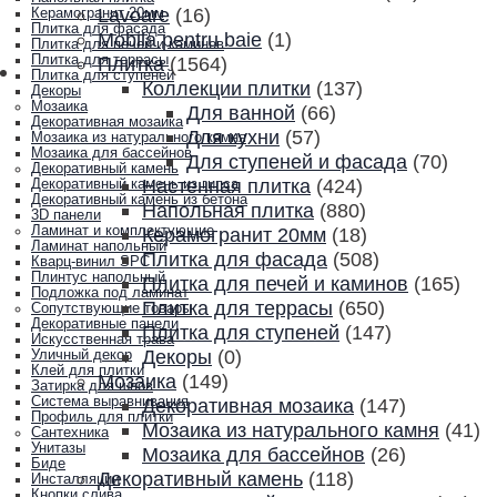
Lavoare
(16)
Керамогранит 20мм
Плитка для фасада
Mobila pentru baie
(1)
Плитка для печей и каминов
Плитка для террасы
Плитка
(1564)
Плитка для ступеней
Коллекции плитки
(137)
Декоры
Мозаика
Для ванной
(66)
Декоративная мозаика
Для кухни
(57)
Мозаика из натурального камня
Мозаика для бассейнов
Для ступеней и фасада
(70)
Декоративный камень
Настенная плитка
(424)
Декоративный камень из гипса
Декоративный камень из бетона
Напольная плитка
(880)
3D панели
Ламинат и комплектующие
Керамогранит 20мм
(18)
Ламинат напольный
Плитка для фасада
(508)
Кварц-винил SPC
Плинтус напольный
Плитка для печей и каминов
(165)
Подложка под ламинат
Плитка для террасы
(650)
Сопутствующие товары
Декоративные панели
Плитка для ступеней
(147)
Искусственная трава
Декоры
(0)
Уличный декор
Клей для плитки
Мозаика
(149)
Затирка для швов
Система выравнивания
Декоративная мозаика
(147)
Профиль для плитки
Мозаика из натурального камня
(41)
Сантехника
Унитазы
Мозаика для бассейнов
(26)
Биде
Декоративный камень
(118)
Инсталляции
Кнопки слива