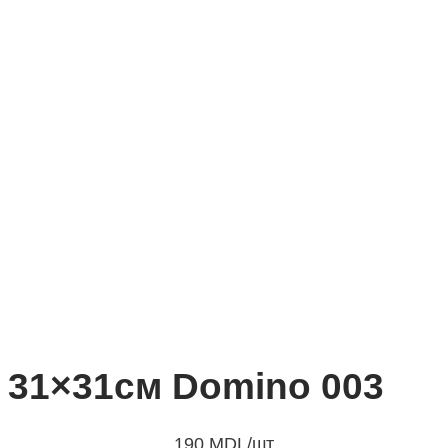
31×31см Domino 003
190
MDL
/шт