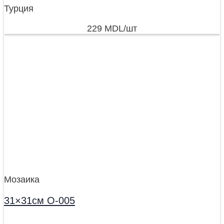
Турция
229
MDL
/шт
Мозаика
31×31см O-005