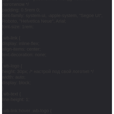
логотипом */
padding: 0.5rem 0;
font-family: system-ui, -apple-system, "Segoe UI",
Roboto, "Helvetica Neue", Arial;
font-size: 1rem;
}
.wb-link {
display: inline-flex;
align-items: center;
text-decoration: none;
}
.wb-logo {
height: 30px; /* настрой под свой логотип */
width: auto;
display: block;
}
.wb-text {
line-height: 1;
}
.wb-link:hover .wb-logo {