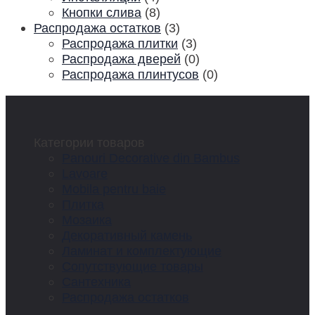
Кнопки слива
(8)
Распродажа остатков
(3)
Распродажа плитки
(3)
Распродажа дверей
(0)
Распродажа плинтусов
(0)
Категории товаров
Panouri Decorative din Bambus
Lavoare
Mobila pentru baie
Плитка
Мозаика
Декоративный камень
Ламинат и комплектующие
Сопутствующие товары
Сантехника
Распродажа остатков