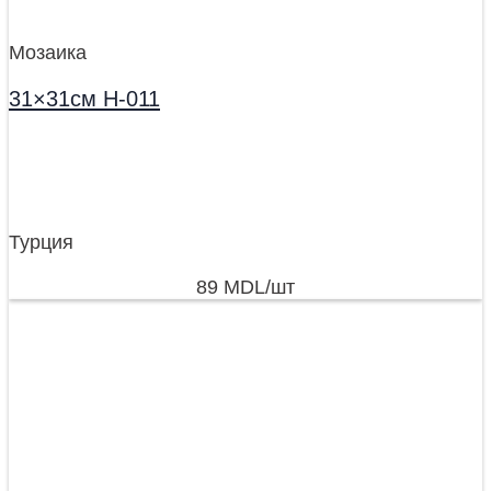
Мозаика
31×31см H-011
Турция
89
MDL
/шт