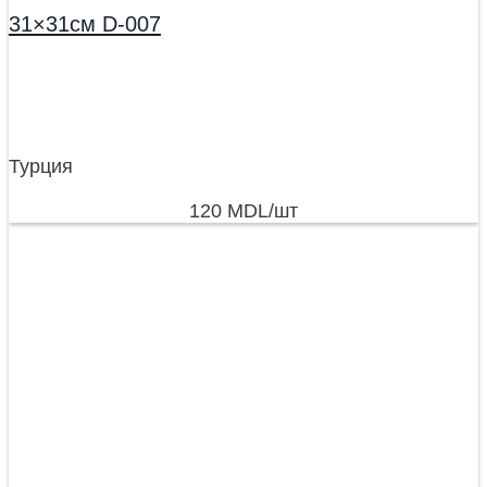
31×31см D-007
Турция
120
MDL
/шт