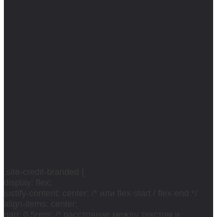
.site-credit-branded {
display: flex;
justify-content: center; /* или flex-start / flex-end */
align-items: center;
gap: 0.5rem; /* расстояние между текстом и