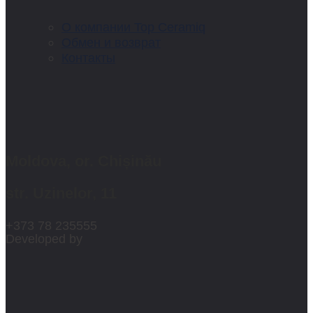
О компании Top Ceramiq
Обмен и возврат
Контакты
Moldova, or. Chișinău
str. Uzinelor, 11
+373 78 235555
Developed by