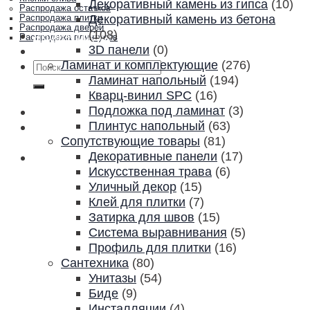
Декоративный камень из гипса
(10)
Распродажа остатков
Декоративный камень из бетона
Распродажа плитки
Распродажа дверей
(108)
Акции и скидки
Распродажа плинтусов
3D панели
(0)
Контакты
Ламинат и комплектующие
(276)
Искать:
Ламинат напольный
(194)
Кварц-винил SPC
(16)
Подложка под ламинат
(3)
Плинтус напольный
(63)
Сопутствующие товары
(81)
Декоративные панели
(17)
Искусственная трава
(6)
Уличный декор
(15)
Клей для плитки
(7)
Затирка для швов
(15)
Система выравнивания
(5)
Профиль для плитки
(16)
Сантехника
(80)
Унитазы
(54)
Биде
(9)
Инсталляции
(4)