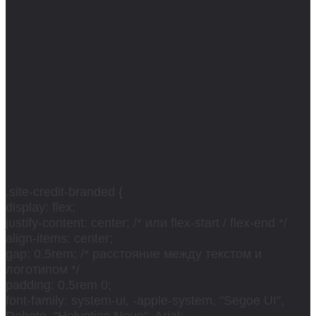
.site-credit-branded {
display: flex;
justify-content: center; /* или flex-start / flex-end */
align-items: center;
gap: 0.5rem; /* расстояние между текстом и
логотипом */
padding: 0.5rem 0;
font-family: system-ui, -apple-system, "Segoe UI",
Roboto, "Helvetica Neue", Arial;