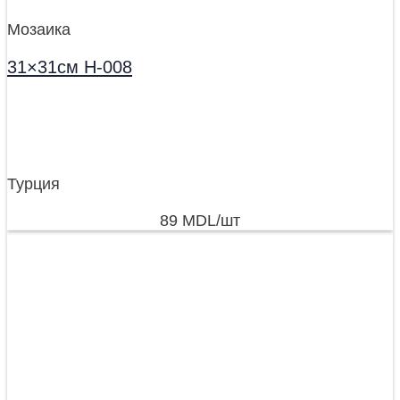
Мозаика
31×31см H-008
Турция
89
MDL
/шт