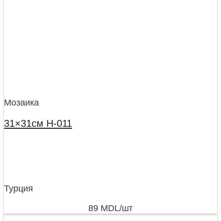
Мозаика
31×31см H-011
Турция
89
MDL
/шт