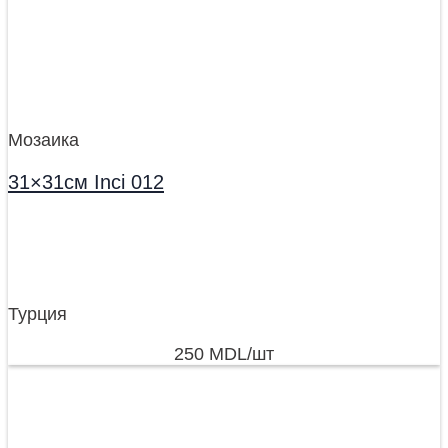
Мозаика
31×31см Inci 012
Турция
250
MDL
/шт