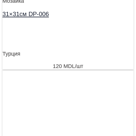
Мозаика
31×31см DP-006
Турция
120
MDL
/шт