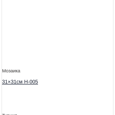
Мозаика
31×31см H-005