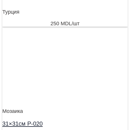
Турция
250
MDL
/шт
Мозаика
31×31см P-020