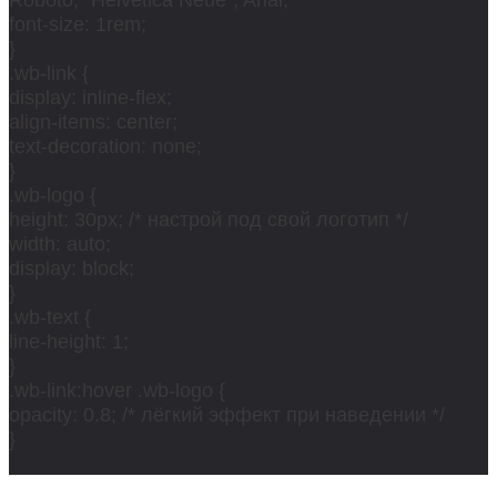
font-size: 1rem;
}
.wb-link {
display: inline-flex;
align-items: center;
text-decoration: none;
}
.wb-logo {
height: 30px; /* настрой под свой логотип */
width: auto;
display: block;
}
.wb-text {
line-height: 1;
}
.wb-link:hover .wb-logo {
opacity: 0.8; /* лёгкий эффект при наведении */
}