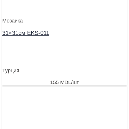
Мозаика
31×31см EKS-011
Турция
155
MDL
/шт