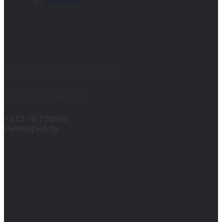
Moldova, or. Chișinău
str. Uzinelor, 11
+373 78 235555
Developed by