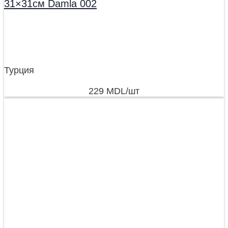
31×31см Damla 002
Турция
229
MDL
/шт