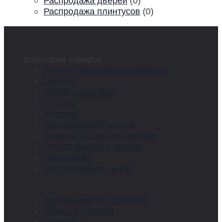
Распродажа дверей
(0)
Распродажа плинтусов
(0)
Категории товаров
Panouri Decorative din Bambus
Lavoare
Mobila pentru baie
Плитка
Мозаика
Декоративный камень
Ламинат и комплектующие
Сопутствующие товары
Сантехника
Распродажа остатков
О компании Top Ceramiq
Обмен и возврат
Контакты