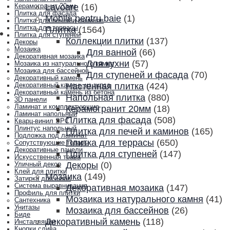
Lavoare
(16)
Керамогранит 20мм
Плитка для фасада
Mobila pentru baie
(1)
Плитка для печей и каминов
Плитка для террасы
Плитка
(1564)
Плитка для ступеней
Коллекции плитки
(137)
Декоры
Мозаика
Для ванной
(66)
Декоративная мозаика
Для кухни
(57)
Мозаика из натурального камня
Мозаика для бассейнов
Для ступеней и фасада
(70)
Декоративный камень
Настенная плитка
(424)
Декоративный камень из гипса
Декоративный камень из бетона
Напольная плитка
(880)
3D панели
Ламинат и комплектующие
Керамогранит 20мм
(18)
Ламинат напольный
Плитка для фасада
(508)
Кварц-винил SPC
Плинтус напольный
Плитка для печей и каминов
(165)
Подложка под ламинат
Плитка для террасы
(650)
Сопутствующие товары
Декоративные панели
Плитка для ступеней
(147)
Искусственная трава
Декоры
(0)
Уличный декор
Клей для плитки
Мозаика
(149)
Затирка для швов
Система выравнивания
Декоративная мозаика
(147)
Профиль для плитки
Мозаика из натурального камня
(41)
Сантехника
Унитазы
Мозаика для бассейнов
(26)
Биде
Декоративный камень
(118)
Инсталляции
Кнопки слива