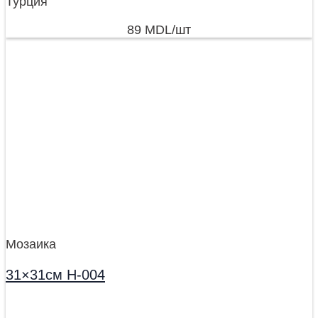
Турция
89
MDL
/шт
Мозаика
31×31см H-004