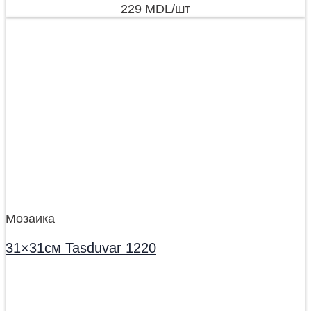
229
MDL
/шт
Мозаика
31×31см Tasduvar 1220