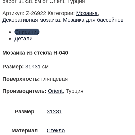
работ 31х31 см от Orient, Турция
Артикул:
Z-26922
Категории:
Мозаика
,
Декоративная мозаика
,
Мозаика для бассейнов
Описание
Детали
Мозаика из стекла H-040
Размер
:
31×31
см
Поверхность
:
глянцевая
Производитель
:
Orient
, Турция
Размер
31×31
Материал
Стекло