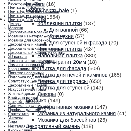
Lavoare
(16)
Керамогранит 20мм
Плитка для фасада
Mobila pentru baie
(1)
Плитка для печей и каминов
Плитка для террасы
Плитка
(1564)
Плитка для ступеней
Коллекции плитки
(137)
Декоры
Мозаика
Для ванной
(66)
Декоративная мозаика
Для кухни
(57)
Мозаика из натурального камня
Мозаика для бассейнов
Для ступеней и фасада
(70)
Декоративный камень
Настенная плитка
(424)
Декоративный камень из гипса
Декоративный камень из бетона
Напольная плитка
(880)
3D панели
Ламинат и комплектующие
Керамогранит 20мм
(18)
Ламинат напольный
Плитка для фасада
(508)
Кварц-винил SPC
Плинтус напольный
Плитка для печей и каминов
(165)
Подложка под ламинат
Плитка для террасы
(650)
Сопутствующие товары
Декоративные панели
Плитка для ступеней
(147)
Искусственная трава
Декоры
(0)
Уличный декор
Клей для плитки
Мозаика
(149)
Затирка для швов
Система выравнивания
Декоративная мозаика
(147)
Профиль для плитки
Мозаика из натурального камня
(41)
Сантехника
Унитазы
Мозаика для бассейнов
(26)
Биде
Декоративный камень
(118)
Инсталляции
Кнопки слива