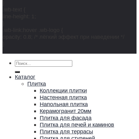
}
.wb-text {
line-height: 1;
}
.wb-link:hover .wb-logo {
opacity: 0.8; /* лёгкий эффект при наведении */
}
Искать:
Каталог
Плитка
Коллекции плитки
Настенная плитка
Напольная плитка
Керамогранит 20мм
Плитка для фасада
Плитка для печей и каминов
Плитка для террасы
Плитка для ступеней