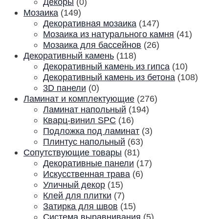
Декоры
(0)
Мозаика
(149)
Декоративная мозаика
(147)
Мозаика из натурального камня
(41)
Мозаика для бассейнов
(26)
Декоративный камень
(118)
Декоративный камень из гипса
(10)
Декоративный камень из бетона
(108)
3D панели
(0)
Ламинат и комплектующие
(276)
Ламинат напольный
(194)
Кварц-винил SPC
(16)
Подложка под ламинат
(3)
Плинтус напольный
(63)
Сопутствующие товары
(81)
Декоративные панели
(17)
Искусственная трава
(6)
Уличный декор
(15)
Клей для плитки
(7)
Затирка для швов
(15)
Система выравнивания
(5)