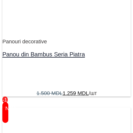
Panouri decorative
Panou din Bambus Seria Piatra
1.500
MDL
1.259
MDL
/шт
-17%
New