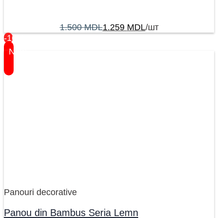
1.500
MDL
1.259
MDL
/шт
-16%
New
Panouri decorative
Panou din Bambus Seria Lemn