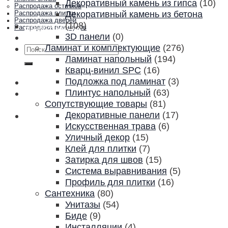
Декоративный камень из гипса
(10)
Распродажа остатков
Декоративный камень из бетона
Распродажа плитки
Распродажа дверей
(108)
Акции и скидки
Распродажа плинтусов
3D панели
(0)
Контакты
Ламинат и комплектующие
(276)
Искать:
Ламинат напольный
(194)
Кварц-винил SPC
(16)
Подложка под ламинат
(3)
Плинтус напольный
(63)
Сопутствующие товары
(81)
Декоративные панели
(17)
Искусственная трава
(6)
Уличный декор
(15)
Клей для плитки
(7)
Затирка для швов
(15)
Система выравнивания
(5)
Профиль для плитки
(16)
Сантехника
(80)
Унитазы
(54)
Биде
(9)
Инсталляции
(4)