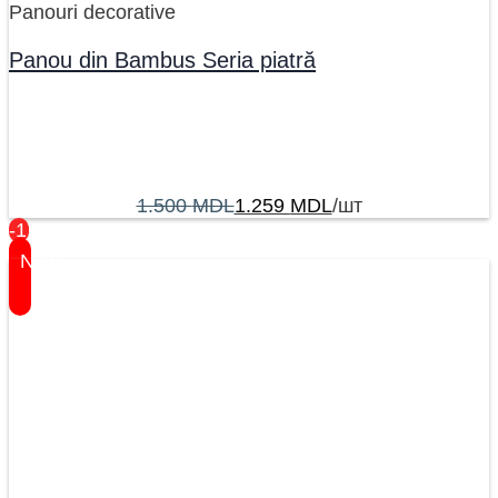
Panouri decorative
Panou din Bambus Seria piatră
1.500
MDL
1.259
MDL
/шт
-17%
New