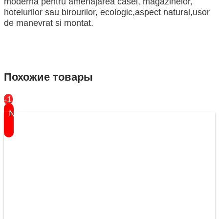
modernă pentru amenajarea casei, magazinelor,
hotelurilor sau birourilor, ecologic,aspect natural,usor
de manevrat si montat.
Похожие товары
-17%
New