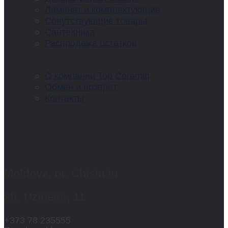
Ламинат и комплектующие
Сопутствующие товары
Сантехника
Распродажа остатков
О компании Top Ceramiq
Обмен и возврат
Контакты
Moldova, or. Chișinău
str. Uzinelor, 11
+373 78 235555