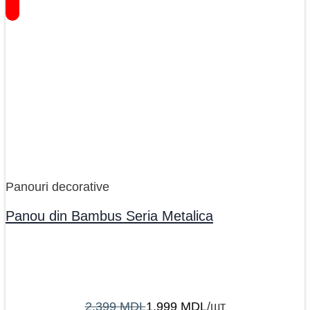
Panouri decorative
Panou din Bambus Seria Metalica
2.399
MDL
1.999
MDL
/шт