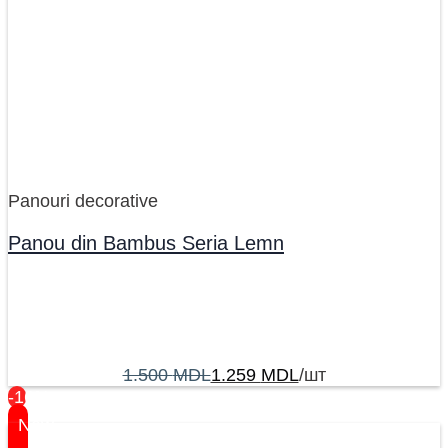
Panouri decorative
Panou din Bambus Seria Lemn
1.500
MDL
1.259
MDL
/шт
-16%
New