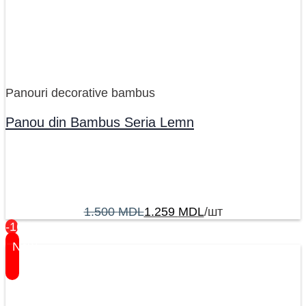
Panouri decorative bambus
Panou din Bambus Seria Lemn
1.500
MDL
1.259
MDL
/шт
-16%
New