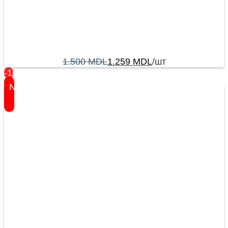
1.500
MDL
1.259
MDL
/шт
-16%
New