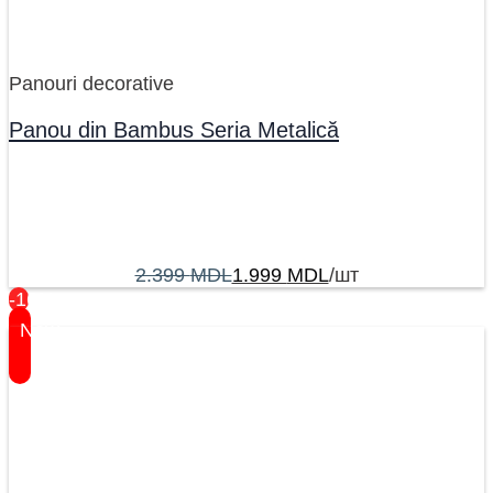
Panouri decorative
Panou din Bambus Seria Metalică
2.399
MDL
1.999
MDL
/шт
-16%
New