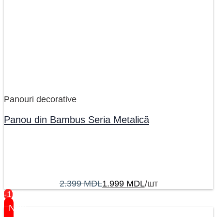
Panouri decorative
Panou din Bambus Seria Metalică
2.399
MDL
1.999
MDL
/шт
-17%
New