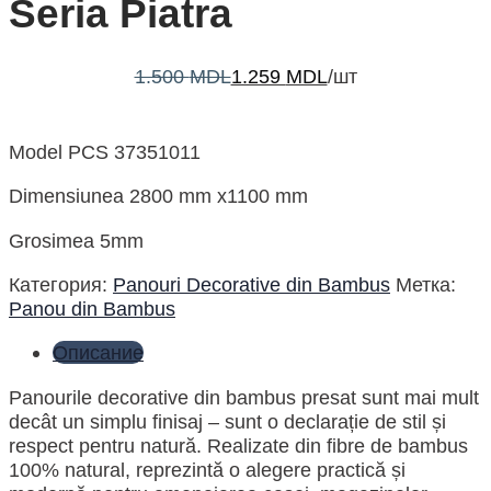
Seria Piatra
1.500
MDL
1.259
MDL
/шт
Model PCS 37351011
Dimensiunea 2800 mm x1100 mm
Grosimea 5mm
Категория:
Panouri Decorative din Bambus
Метка:
Panou din Bambus
Описание
Panourile decorative din bambus presat sunt mai mult
decât un simplu finisaj – sunt o declarație de stil și
respect pentru natură. Realizate din fibre de bambus
100% natural, reprezintă o alegere practică și