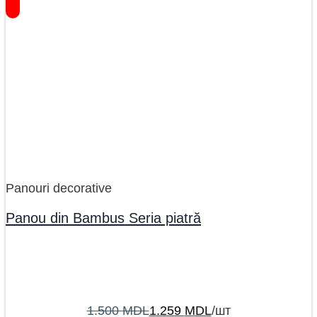
Panouri decorative
Panou din Bambus Seria piatră
1.500
MDL
1.259
MDL
/шт