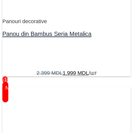
Panouri decorative
Panou din Bambus Seria Metalica
2.399
MDL
1.999
MDL
/шт
-16%
New