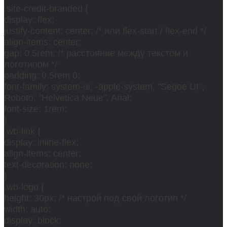
.site-credit-branded {
display: flex;
justify-content: center; /* или flex-start / flex-end */
align-items: center;
gap: 0.5rem; /* расстояние между текстом и
логотипом */
padding: 0.5rem 0;
font-family: system-ui, -apple-system, "Segoe UI",
Roboto, "Helvetica Neue", Arial;
font-size: 1rem;
}
.wb-link {
display: inline-flex;
align-items: center;
text-decoration: none;
}
.wb-logo {
height: 30px; /* настрой под свой логотип */
width: auto;
display: block;