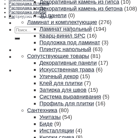
Декоративный камень из гипса
(10)
Распродажа остатков
Декоративный камень из бетона
(108)
Распродажа плитки
Распродажа дверей
3D панели
(0)
Акции и скидки
Распродажа плинтусов
Ламинат и комплектующие
(276)
Контакты
Ламинат напольный
(194)
Искать:
Кварц-винил SPC
(16)
Подложка под ламинат
(3)
Плинтус напольный
(63)
Сопутствующие товары
(81)
Декоративные панели
(17)
Искусственная трава
(6)
Уличный декор
(15)
Клей для плитки
(7)
Затирка для швов
(15)
Система выравнивания
(5)
Профиль для плитки
(16)
Сантехника
(80)
Унитазы
(54)
Биде
(9)
Инсталляции
(4)
Кнопки слива
(8)