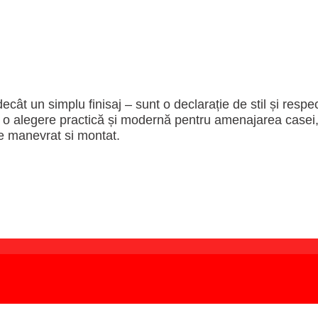
ât un simplu finisaj – sunt o declarație de stil și respe
ă o alegere practică și modernă pentru amenajarea casei
de manevrat si montat.