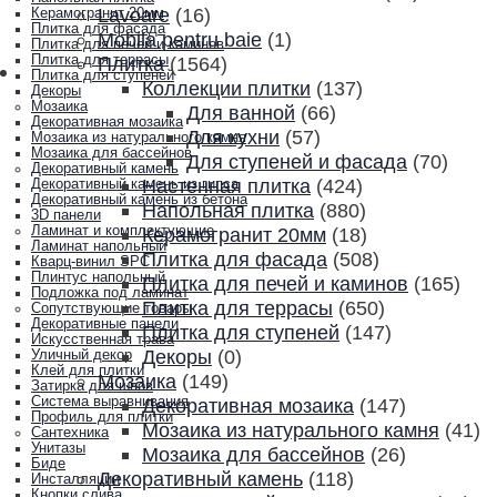
Lavoare
(16)
Керамогранит 20мм
Плитка для фасада
Mobila pentru baie
(1)
Плитка для печей и каминов
Плитка для террасы
Плитка
(1564)
Плитка для ступеней
Коллекции плитки
(137)
Декоры
Мозаика
Для ванной
(66)
Декоративная мозаика
Для кухни
(57)
Мозаика из натурального камня
Мозаика для бассейнов
Для ступеней и фасада
(70)
Декоративный камень
Настенная плитка
(424)
Декоративный камень из гипса
Декоративный камень из бетона
Напольная плитка
(880)
3D панели
Ламинат и комплектующие
Керамогранит 20мм
(18)
Ламинат напольный
Плитка для фасада
(508)
Кварц-винил SPC
Плинтус напольный
Плитка для печей и каминов
(165)
Подложка под ламинат
Плитка для террасы
(650)
Сопутствующие товары
Декоративные панели
Плитка для ступеней
(147)
Искусственная трава
Декоры
(0)
Уличный декор
Клей для плитки
Мозаика
(149)
Затирка для швов
Система выравнивания
Декоративная мозаика
(147)
Профиль для плитки
Мозаика из натурального камня
(41)
Сантехника
Унитазы
Мозаика для бассейнов
(26)
Биде
Декоративный камень
(118)
Инсталляции
Кнопки слива