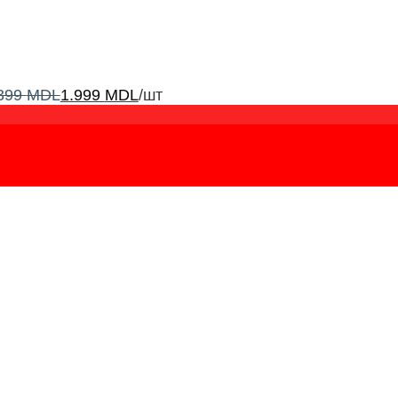
399
MDL
1.999
MDL
/шт