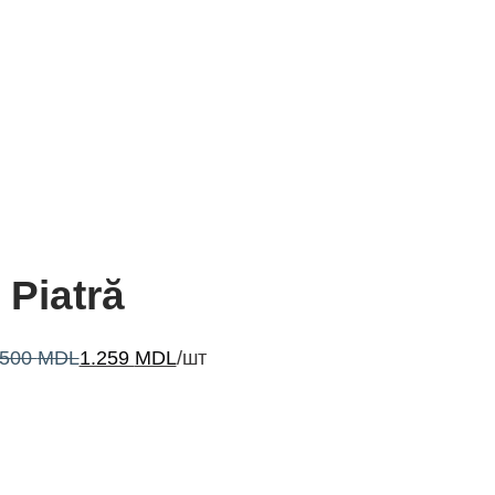
Piatră
.500
MDL
1.259
MDL
/шт