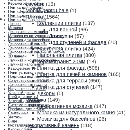
Lavoare
(16)
Керамогранит 20мм
Плитка для фасада
Mobila pentru baie
(1)
Плитка для печей и каминов
Плитка для террасы
Плитка
(1564)
Плитка для ступеней
Коллекции плитки
(137)
Декоры
Мозаика
Для ванной
(66)
Декоративная мозаика
Для кухни
(57)
Мозаика из натурального камня
Мозаика для бассейнов
Для ступеней и фасада
(70)
Декоративный камень
Настенная плитка
(424)
Декоративный камень из гипса
Декоративный камень из бетона
Напольная плитка
(880)
3D панели
Ламинат и комплектующие
Керамогранит 20мм
(18)
Ламинат напольный
Плитка для фасада
(508)
Кварц-винил SPC
Плинтус напольный
Плитка для печей и каминов
(165)
Подложка под ламинат
Плитка для террасы
(650)
Сопутствующие товары
Декоративные панели
Плитка для ступеней
(147)
Искусственная трава
Декоры
(0)
Уличный декор
Клей для плитки
Мозаика
(149)
Затирка для швов
Система выравнивания
Декоративная мозаика
(147)
Профиль для плитки
Мозаика из натурального камня
(41)
Сантехника
Унитазы
Мозаика для бассейнов
(26)
Биде
Декоративный камень
(118)
Инсталляции
Кнопки слива