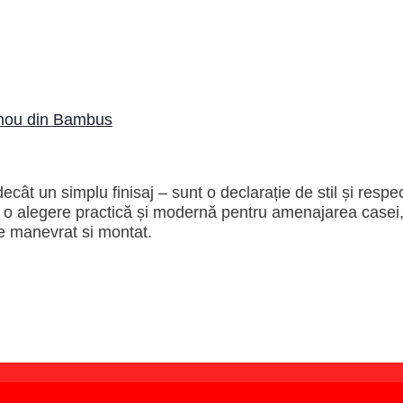
nou din Bambus
ât un simplu finisaj – sunt o declarație de stil și respe
ă o alegere practică și modernă pentru amenajarea casei
de manevrat si montat.