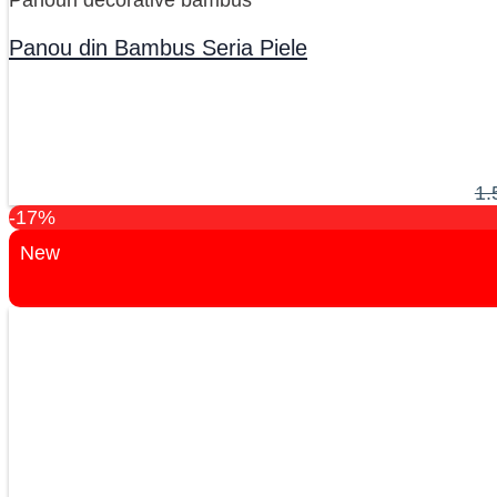
Panou din Bambus Seria Piele
1.
-17%
New