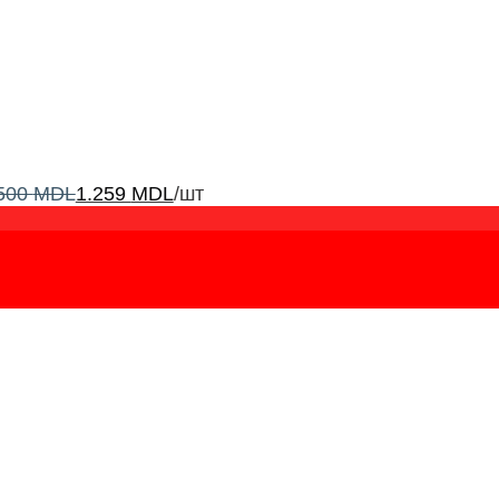
500
MDL
1.259
MDL
/шт