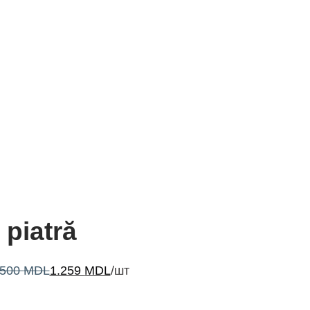
piatră
.500
MDL
1.259
MDL
/шт