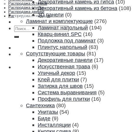
Декоративный камень из гипса
(10)
Распродажа остатков
Декоративный камень из бетона
(108)
Распродажа плитки
Распродажа дверей
3D панели
(0)
Акции и скидки
Распродажа плинтусов
Ламинат и комплектующие
(276)
Контакты
Ламинат напольный
(194)
Искать:
Кварц-винил SPC
(16)
Подложка под ламинат
(3)
Плинтус напольный
(63)
Сопутствующие товары
(81)
Декоративные панели
(17)
Искусственная трава
(6)
Уличный декор
(15)
Клей для плитки
(7)
Затирка для швов
(15)
Система выравнивания
(5)
Профиль для плитки
(16)
Сантехника
(80)
Унитазы
(54)
Биде
(9)
Инсталляции
(4)
Кнопки слива
(8)