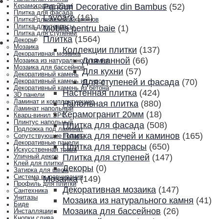
Panouri Decorative din Bambus
(52)
Керамогранит 20мм
Плитка для фасада
Lavoare
(16)
Плитка для печей и каминов
Плитка для террасы
Mobila pentru baie
(1)
Плитка для ступеней
Плитка
(1564)
Декоры
Мозаика
Коллекции плитки
(137)
Декоративная мозаика
Для ванной
(66)
Мозаика из натурального камня
Мозаика для бассейнов
Для кухни
(57)
Декоративный камень
Для ступеней и фасада
(70)
Декоративный камень из гипса
Декоративный камень из бетона
Настенная плитка
(424)
3D панели
Ламинат и комплектующие
Напольная плитка
(880)
Ламинат напольный
Керамогранит 20мм
(18)
Кварц-винил SPC
Плинтус напольный
Плитка для фасада
(508)
Подложка под ламинат
Плитка для печей и каминов
(165)
Сопутствующие товары
Декоративные панели
Плитка для террасы
(650)
Искусственная трава
Плитка для ступеней
(147)
Уличный декор
Клей для плитки
Декоры
(0)
Затирка для швов
Система выравнивания
Мозаика
(149)
Профиль для плитки
Декоративная мозаика
(147)
Сантехника
Унитазы
Мозаика из натурального камня
(41)
Биде
Мозаика для бассейнов
(26)
Инсталляции
Кнопки слива