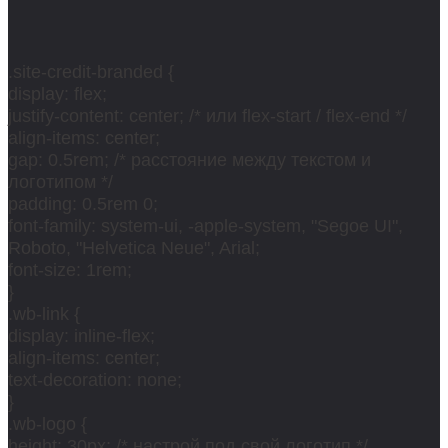
.site-credit-branded {
display: flex;
justify-content: center; /* или flex-start / flex-end */
align-items: center;
gap: 0.5rem; /* расстояние между текстом и
логотипом */
padding: 0.5rem 0;
font-family: system-ui, -apple-system, "Segoe UI",
Roboto, "Helvetica Neue", Arial;
font-size: 1rem;
}
.wb-link {
display: inline-flex;
align-items: center;
text-decoration: none;
}
.wb-logo {
height: 30px; /* настрой под свой логотип */