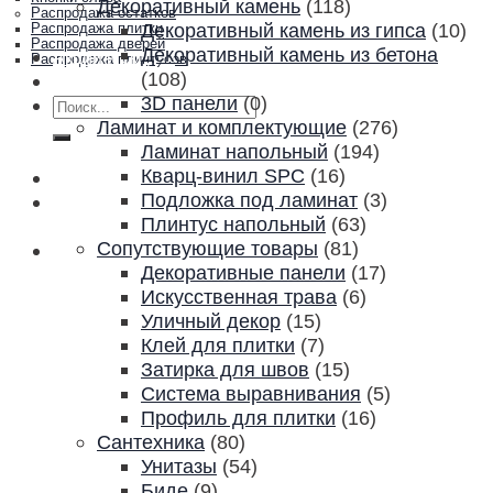
Декоративный камень
(118)
Распродажа остатков
Декоративный камень из гипса
(10)
Распродажа плитки
Распродажа дверей
Декоративный камень из бетона
Акции и скидки
Распродажа плинтусов
(108)
Контакты
3D панели
(0)
Искать:
Ламинат и комплектующие
(276)
Ламинат напольный
(194)
Кварц-винил SPC
(16)
Подложка под ламинат
(3)
Плинтус напольный
(63)
Сопутствующие товары
(81)
Декоративные панели
(17)
Искусственная трава
(6)
Уличный декор
(15)
Клей для плитки
(7)
Затирка для швов
(15)
Система выравнивания
(5)
Профиль для плитки
(16)
Сантехника
(80)
Унитазы
(54)
Биде
(9)