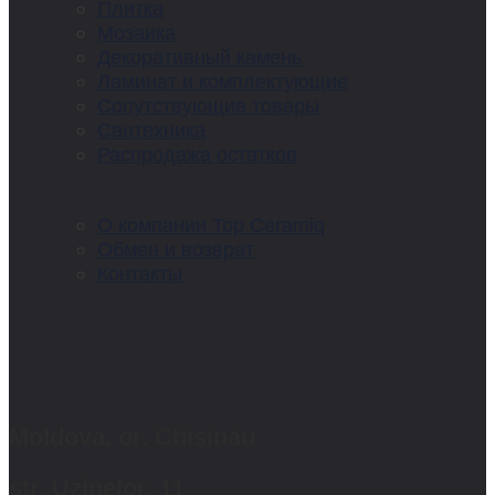
Плитка
Мозаика
Декоративный камень
Ламинат и комплектующие
Сопутствующие товары
Сантехника
Распродажа остатков
О компании Top Ceramiq
Обмен и возврат
Контакты
Moldova, or. Chișinău
str. Uzinelor, 11