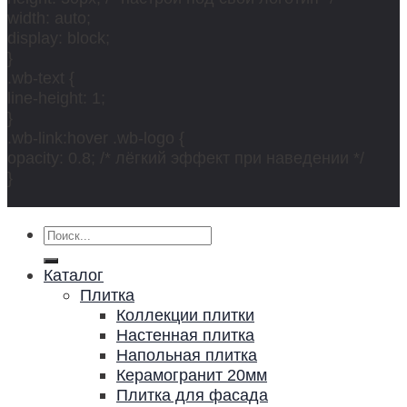
width: auto;
display: block;
}
.wb-text {
line-height: 1;
}
.wb-link:hover .wb-logo {
opacity: 0.8; /* лёгкий эффект при наведении */
}
Искать:
Каталог
Плитка
Коллекции плитки
Настенная плитка
Напольная плитка
Керамогранит 20мм
Плитка для фасада