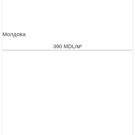
Молдова
390
MDL
/м²