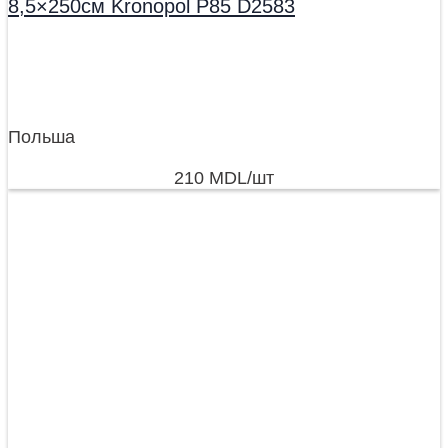
8,5×250см Kronopol P85 D2583
Польша
210
MDL
/шт