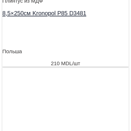
Плинтус из МДФ
8,5×250см Kronopol P85 D3481
Польша
210
MDL
/шт