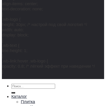
align-items: center;
text-decoration: none;
}
.wb-logo {
height: 30px; /* настрой под свой логотип */
width: auto;
display: block;
}
.wb-text {
line-height: 1;
}
.wb-link:hover .wb-logo {
opacity: 0.8; /* лёгкий эффект при наведении */
}
Искать:
Каталог
Плитка