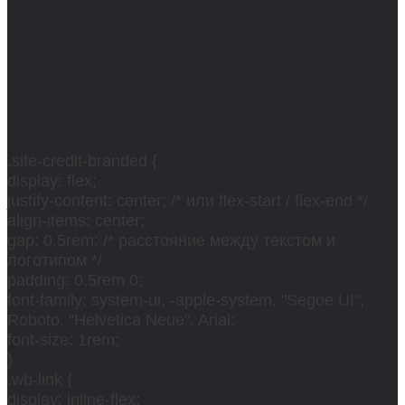
.site-credit-branded {
display: flex;
justify-content: center; /* или flex-start / flex-end */
align-items: center;
gap: 0.5rem; /* расстояние между текстом и
логотипом */
padding: 0.5rem 0;
font-family: system-ui, -apple-system, "Segoe UI",
Roboto, "Helvetica Neue", Arial;
font-size: 1rem;
}
.wb-link {
display: inline-flex;