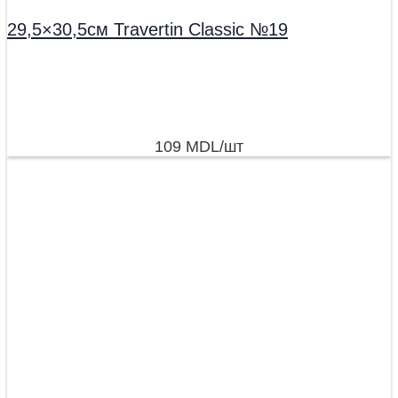
29,5×30,5см Travertin Classic №19
109
MDL
/шт