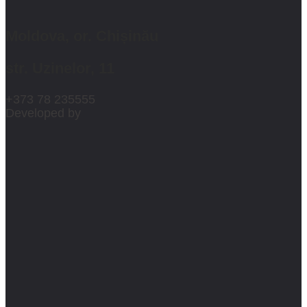
Moldova, or. Chișinău
str. Uzinelor, 11
+373 78 235555
Developed by