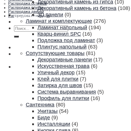
Декоративный камень из гипса
(10)
Распродажа остатков
Декоративный камень из бетона
(108)
Распродажа плитки
Распродажа дверей
3D панели
(0)
Акции и скидки
Распродажа плинтусов
Ламинат и комплектующие
(276)
Контакты
Ламинат напольный
(194)
Искать:
Кварц-винил SPC
(16)
Подложка под ламинат
(3)
Плинтус напольный
(63)
Сопутствующие товары
(81)
Декоративные панели
(17)
Искусственная трава
(6)
Уличный декор
(15)
Клей для плитки
(7)
Затирка для швов
(15)
Система выравнивания
(5)
Профиль для плитки
(16)
Сантехника
(80)
Унитазы
(54)
Биде
(9)
Инсталляции
(4)
Кнопки слива
(8)