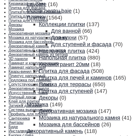
Lavoare
(16)
Керамогранит 20мм
Плитка для фасада
Mobila pentru baie
(1)
Плитка для печей и каминов
Плитка для террасы
Плитка
(1564)
Плитка для ступеней
Коллекции плитки
(137)
Декоры
Мозаика
Для ванной
(66)
Декоративная мозаика
Для кухни
(57)
Мозаика из натурального камня
Мозаика для бассейнов
Для ступеней и фасада
(70)
Декоративный камень
Настенная плитка
(424)
Декоративный камень из гипса
Декоративный камень из бетона
Напольная плитка
(880)
3D панели
Ламинат и комплектующие
Керамогранит 20мм
(18)
Ламинат напольный
Плитка для фасада
(508)
Кварц-винил SPC
Плинтус напольный
Плитка для печей и каминов
(165)
Подложка под ламинат
Плитка для террасы
(650)
Сопутствующие товары
Декоративные панели
Плитка для ступеней
(147)
Искусственная трава
Декоры
(0)
Уличный декор
Клей для плитки
Мозаика
(149)
Затирка для швов
Система выравнивания
Декоративная мозаика
(147)
Профиль для плитки
Мозаика из натурального камня
(41)
Сантехника
Унитазы
Мозаика для бассейнов
(26)
Биде
Декоративный камень
(118)
Инсталляции
Кнопки слива