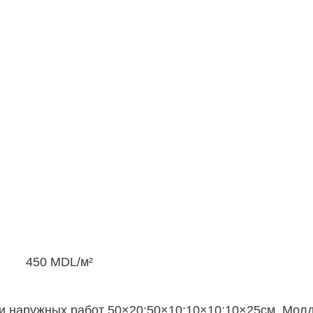
450
MDL
/м²
и наружных работ 50×20;50×10;10×10;10×25см, Мол