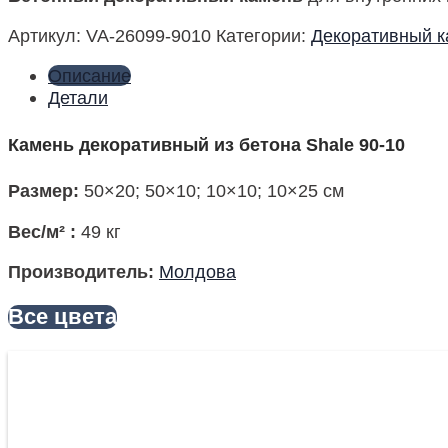
Артикул:
VA-26099-9010
Категории:
Декоративный к
Описание
Детали
Камень декоративный из бетона Shale 90-10
Размер
:
50×20; 50×10; 10×10; 10×25 см
Вес/м²
:
49 кг
Производитель
:
Молдова
Все цвета