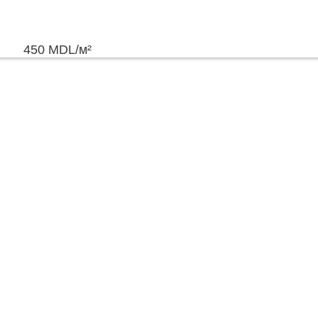
450
MDL
/м²