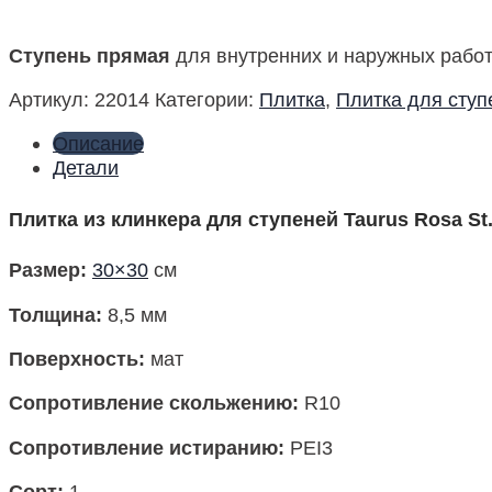
Ступень прямая
для внутренних и наружных работ
Артикул:
22014
Категории:
Плитка
,
Плитка для ступ
Описание
Детали
Плитка из клинкера для ступеней Taurus Rosa St
Размер
:
30×30
см
Толщина:
8,5 мм
Поверхность
:
мат
Сопротивление скольжению:
R10
Сопротивление истиранию:
PEI3
Сорт:
1