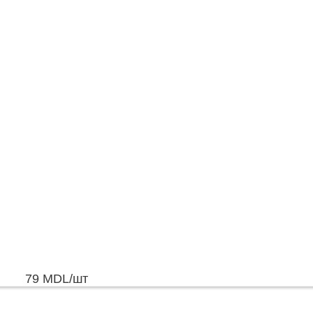
79
MDL
/шт