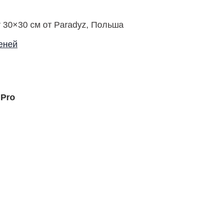
 30×30 см от Paradyz, Польша
еней
.Pro