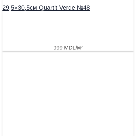
29,5×30,5см Quartit Verde №48
999
MDL
/м²