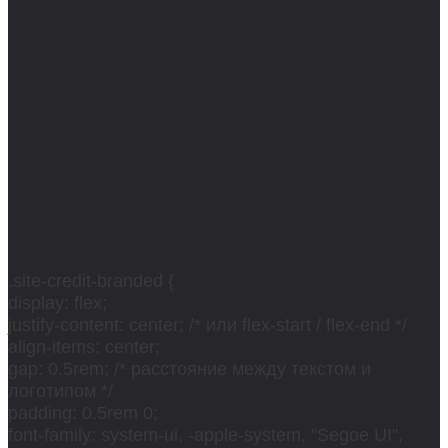
.site-credit-branded {
display: flex;
justify-content: center; /* или flex-start / flex-end */
align-items: center;
gap: 0.5rem; /* расстояние между текстом и
логотипом */
padding: 0.5rem 0;
font-family: system-ui, -apple-system, "Segoe UI",