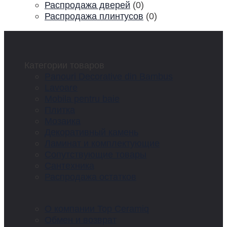
Распродажа дверей
(0)
Распродажа плинтусов
(0)
Категории товаров
Panouri Decorative din Bambus
Lavoare
Mobila pentru baie
Плитка
Мозаика
Декоративный камень
Ламинат и комплектующие
Сопутствующие товары
Сантехника
Распродажа остатков
О компании Top Ceramiq
Обмен и возврат