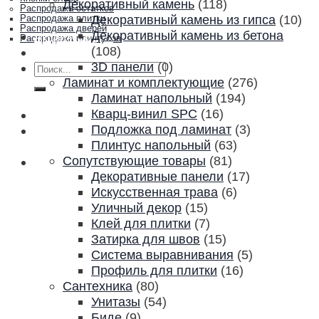
Декоративный камень
(118)
Распродажа остатков
Декоративный камень из гипса
(10)
Распродажа плитки
Распродажа дверей
Декоративный камень из бетона
Акции и скидки
Распродажа плинтусов
(108)
Контакты
3D панели
(0)
Искать:
Ламинат и комплектующие
(276)
Ламинат напольный
(194)
Кварц-винил SPC
(16)
Подложка под ламинат
(3)
Плинтус напольный
(63)
Сопутствующие товары
(81)
Декоративные панели
(17)
Искусственная трава
(6)
Уличный декор
(15)
Клей для плитки
(7)
Затирка для швов
(15)
Система выравнивания
(5)
Профиль для плитки
(16)
Сантехника
(80)
Унитазы
(54)
Биде
(9)