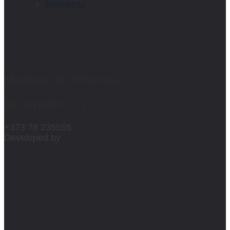
Контакты
Moldova, or. Chișinău
str. Uzinelor, 11
+373 78 235555
Developed by