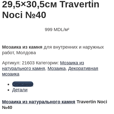
29,5×30,5см Travertin
Noci №40
999
MDL
/м²
Мозаика из камня
для внутренних и наружных
работ, Молдова
Артикул:
21603
Категории:
Мозаика из
натурального камня
,
Мозаика
,
Декоративная
мозаика
Описание
Детали
Мозаика из натурального камня
Travertin Noci
№40