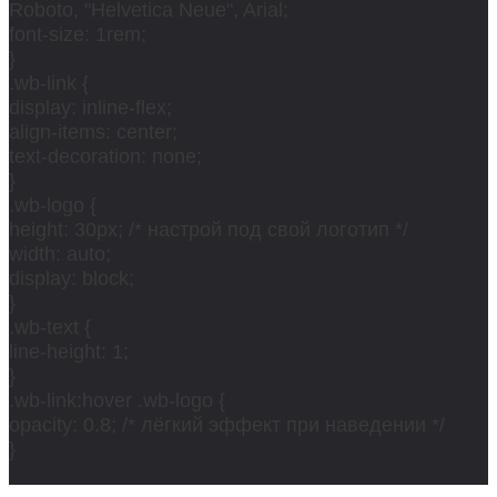
Roboto, "Helvetica Neue", Arial;
font-size: 1rem;
}
.wb-link {
display: inline-flex;
align-items: center;
text-decoration: none;
}
.wb-logo {
height: 30px; /* настрой под свой логотип */
width: auto;
display: block;
}
.wb-text {
line-height: 1;
}
.wb-link:hover .wb-logo {
opacity: 0.8; /* лёгкий эффект при наведении */
}