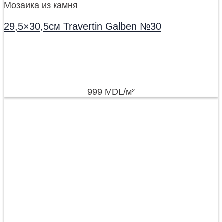
Мозаика из камня
29,5×30,5см Travertin Galben №30
999
MDL
/м²