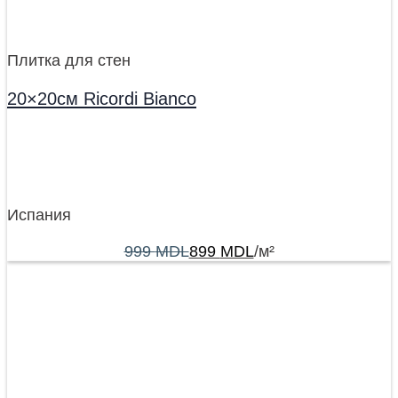
Плитка для стен
20×20см Ricordi Bianco
Испания
999
MDL
899
MDL
/м²