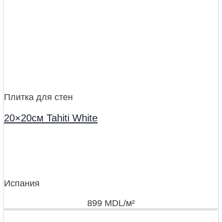
Плитка для стен
20×20см Tahiti White
Испания
899
MDL
/м²