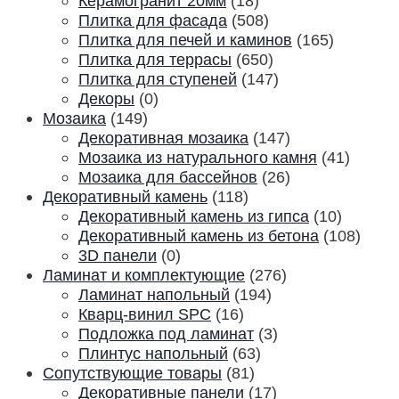
Керамогранит 20мм
(18)
Плитка для фасада
(508)
Плитка для печей и каминов
(165)
Плитка для террасы
(650)
Плитка для ступеней
(147)
Декоры
(0)
Мозаика
(149)
Декоративная мозаика
(147)
Мозаика из натурального камня
(41)
Мозаика для бассейнов
(26)
Декоративный камень
(118)
Декоративный камень из гипса
(10)
Декоративный камень из бетона
(108)
3D панели
(0)
Ламинат и комплектующие
(276)
Ламинат напольный
(194)
Кварц-винил SPC
(16)
Подложка под ламинат
(3)
Плинтус напольный
(63)
Сопутствующие товары
(81)
Декоративные панели
(17)