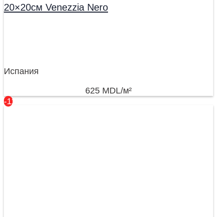
20×20см Venezzia Nero
Испания
625
MDL
/м²
-11%