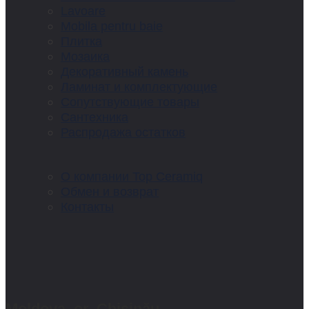
Lavoare
Mobila pentru baie
Плитка
Мозаика
Декоративный камень
Ламинат и комплектующие
Сопутствующие товары
Сантехника
Распродажа остатков
О компании Top Ceramiq
Обмен и возврат
Контакты
Moldova, or. Chișinău