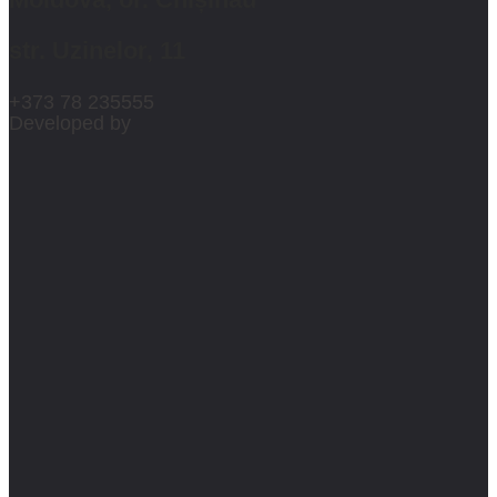
str. Uzinelor, 11
+373 78 235555
Developed by