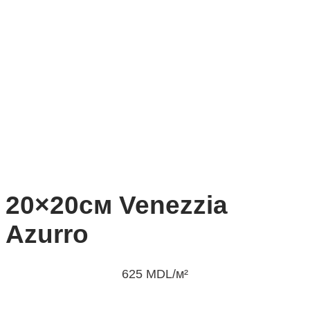
20×20см Venezzia
Azurro
625
MDL
/м²