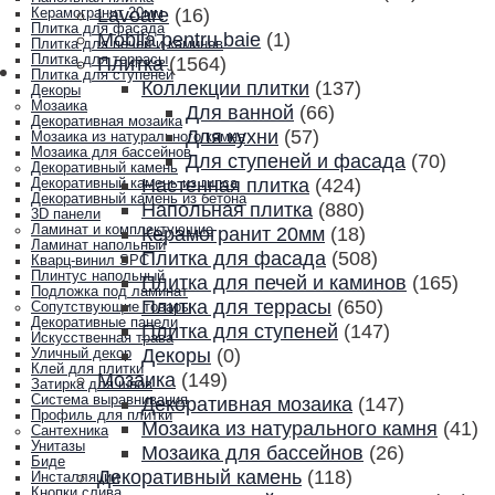
Lavoare
(16)
Керамогранит 20мм
Плитка для фасада
Mobila pentru baie
(1)
Плитка для печей и каминов
Плитка для террасы
Плитка
(1564)
Плитка для ступеней
Коллекции плитки
(137)
Декоры
Мозаика
Для ванной
(66)
Декоративная мозаика
Для кухни
(57)
Мозаика из натурального камня
Мозаика для бассейнов
Для ступеней и фасада
(70)
Декоративный камень
Настенная плитка
(424)
Декоративный камень из гипса
Декоративный камень из бетона
Напольная плитка
(880)
3D панели
Ламинат и комплектующие
Керамогранит 20мм
(18)
Ламинат напольный
Плитка для фасада
(508)
Кварц-винил SPC
Плинтус напольный
Плитка для печей и каминов
(165)
Подложка под ламинат
Плитка для террасы
(650)
Сопутствующие товары
Декоративные панели
Плитка для ступеней
(147)
Искусственная трава
Декоры
(0)
Уличный декор
Клей для плитки
Мозаика
(149)
Затирка для швов
Система выравнивания
Декоративная мозаика
(147)
Профиль для плитки
Мозаика из натурального камня
(41)
Сантехника
Унитазы
Мозаика для бассейнов
(26)
Биде
Декоративный камень
(118)
Инсталляции
Кнопки слива