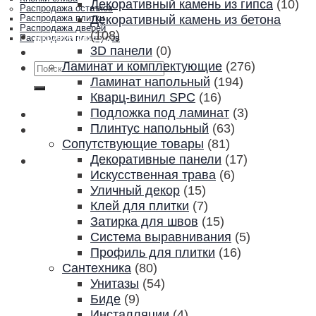
Декоративный камень из гипса
(10)
Распродажа остатков
Декоративный камень из бетона
Распродажа плитки
Распродажа дверей
(108)
Акции и скидки
Распродажа плинтусов
3D панели
(0)
Контакты
Ламинат и комплектующие
(276)
Искать:
Ламинат напольный
(194)
Кварц-винил SPC
(16)
Подложка под ламинат
(3)
Плинтус напольный
(63)
Сопутствующие товары
(81)
Декоративные панели
(17)
Искусственная трава
(6)
Уличный декор
(15)
Клей для плитки
(7)
Затирка для швов
(15)
Система выравнивания
(5)
Профиль для плитки
(16)
Сантехника
(80)
Унитазы
(54)
Биде
(9)
Инсталляции
(4)