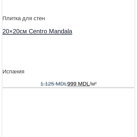
Плитка для стен
20×20см Centro Mandala
Испания
1.125
MDL
999
MDL
/м²