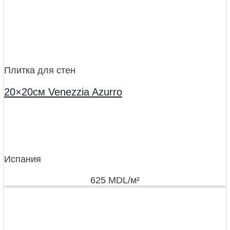
Плитка для стен
20×20см Venezzia Azurro
Испания
625
MDL
/м²