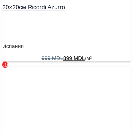
20×20см Ricordi Azurro
Испания
999
MDL
899
MDL
/м²
-10%