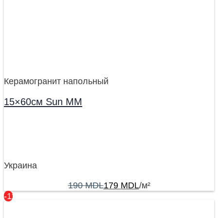
Керамогранит напольный
15×60см Sun MM
Украина
190
MDL
179
MDL
/м²
-11%