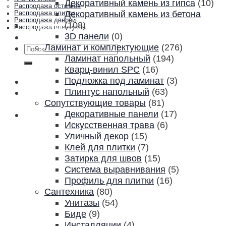
Декоративный камень из гипса
(10)
Распродажа остатков
Декоративный камень из бетона
Распродажа плитки
Распродажа дверей
(108)
Акции и скидки
Распродажа плинтусов
3D панели
(0)
Контакты
Ламинат и комплектующие
(276)
Искать:
Ламинат напольный
(194)
Кварц-винил SPC
(16)
Подложка под ламинат
(3)
Плинтус напольный
(63)
Сопутствующие товары
(81)
Декоративные панели
(17)
Искусственная трава
(6)
Уличный декор
(15)
Клей для плитки
(7)
Затирка для швов
(15)
Система выравнивания
(5)
Профиль для плитки
(16)
Сантехника
(80)
Унитазы
(54)
Биде
(9)
Инсталляции
(4)