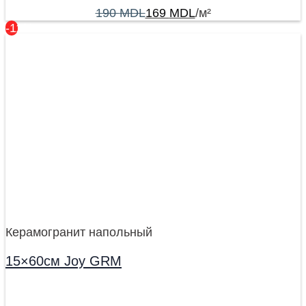
190
MDL
169
MDL
/м²
-11%
Керамогранит напольный
15×60см Joy GRM