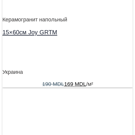
Керамогранит напольный
15×60см Joy GRTM
Украина
190
MDL
169
MDL
/м²