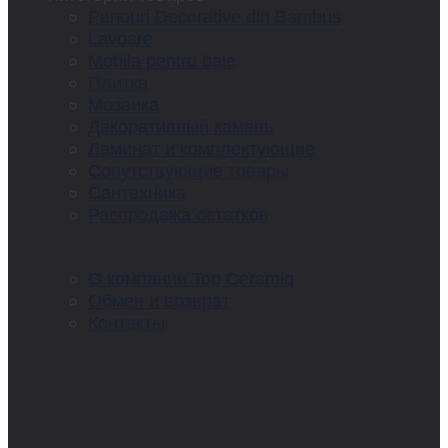
Panouri Decorative din Bambus
Lavoare
Mobila pentru baie
Плитка
Мозаика
Декоративный камень
Ламинат и комплектующие
Сопутствующие товары
Сантехника
Распродажа остатков
О компании Top Ceramiq
Обмен и возврат
Контакты