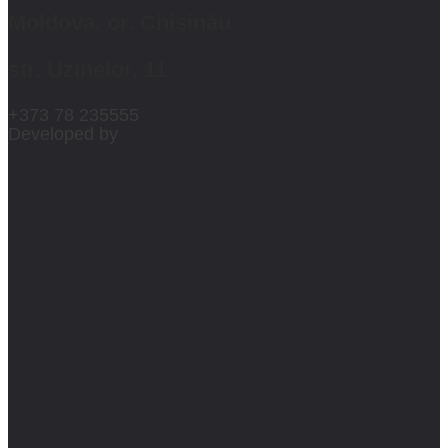
Moldova, or. Chișinău
str. Uzinelor, 11
+373 78 235555
Developed by