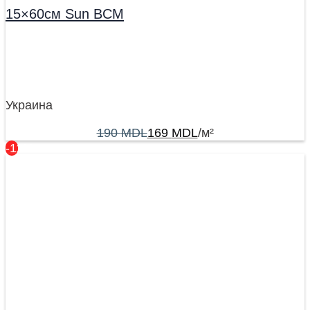
15×60см Sun BCM
Украина
190
MDL
169
MDL
/м²
-11%