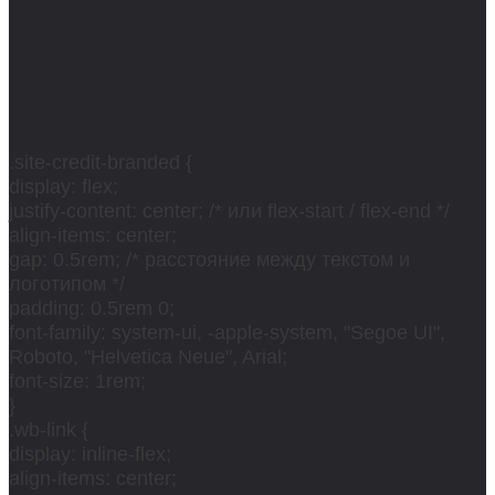
.site-credit-branded {
display: flex;
justify-content: center; /* или flex-start / flex-end */
align-items: center;
gap: 0.5rem; /* расстояние между текстом и
логотипом */
padding: 0.5rem 0;
font-family: system-ui, -apple-system, "Segoe UI",
Roboto, "Helvetica Neue", Arial;
font-size: 1rem;
}
.wb-link {
display: inline-flex;
align-items: center;