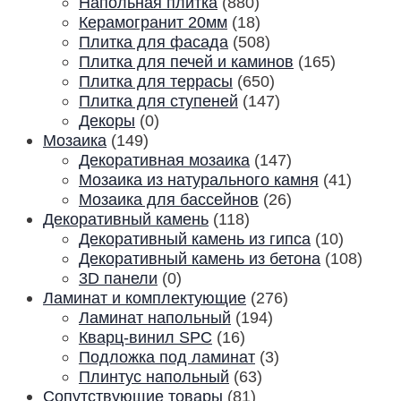
Напольная плитка
(880)
Керамогранит 20мм
(18)
Плитка для фасада
(508)
Плитка для печей и каминов
(165)
Плитка для террасы
(650)
Плитка для ступеней
(147)
Декоры
(0)
Мозаика
(149)
Декоративная мозаика
(147)
Мозаика из натурального камня
(41)
Мозаика для бассейнов
(26)
Декоративный камень
(118)
Декоративный камень из гипса
(10)
Декоративный камень из бетона
(108)
3D панели
(0)
Ламинат и комплектующие
(276)
Ламинат напольный
(194)
Кварц-винил SPC
(16)
Подложка под ламинат
(3)
Плинтус напольный
(63)
Сопутствующие товары
(81)