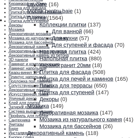
Lavoare
(16)
Керамогранит 20мм
Плитка для фасада
Mobila pentru baie
(1)
Плитка для печей и каминов
Плитка для террасы
Плитка
(1564)
Плитка для ступеней
Коллекции плитки
(137)
Декоры
Мозаика
Для ванной
(66)
Декоративная мозаика
Для кухни
(57)
Мозаика из натурального камня
Мозаика для бассейнов
Для ступеней и фасада
(70)
Декоративный камень
Настенная плитка
(424)
Декоративный камень из гипса
Декоративный камень из бетона
Напольная плитка
(880)
3D панели
Ламинат и комплектующие
Керамогранит 20мм
(18)
Ламинат напольный
Плитка для фасада
(508)
Кварц-винил SPC
Плинтус напольный
Плитка для печей и каминов
(165)
Подложка под ламинат
Плитка для террасы
(650)
Сопутствующие товары
Декоративные панели
Плитка для ступеней
(147)
Искусственная трава
Декоры
(0)
Уличный декор
Клей для плитки
Мозаика
(149)
Затирка для швов
Система выравнивания
Декоративная мозаика
(147)
Профиль для плитки
Мозаика из натурального камня
(41)
Сантехника
Унитазы
Мозаика для бассейнов
(26)
Биде
Декоративный камень
(118)
Инсталляции
Кнопки слива