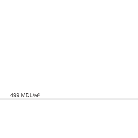
499
MDL
/м²