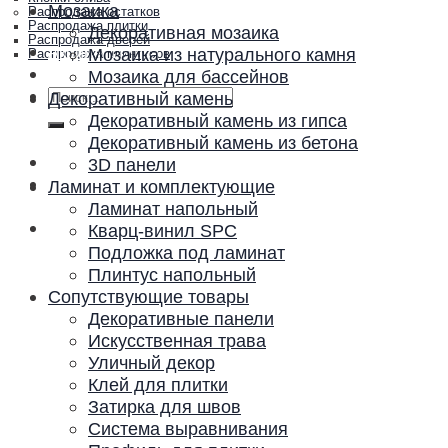
Мозаика
Распродажа остатков
Распродажа плитки
Декоративная мозаика
Распродажа дверей
Акции и скидки
Мозаика из натурального камня
Распродажа плинтусов
Контакты
Мозаика для бассейнов
Искать:
Декоративный камень
Декоративный камень из гипса
Декоративный камень из бетона
3D панели
Ламинат и комплектующие
Ламинат напольный
Кварц-винил SPC
Подложка под ламинат
Плинтус напольный
Сопутствующие товары
Декоративные панели
Искусственная трава
Уличный декор
Клей для плитки
Затирка для швов
Система выравнивания