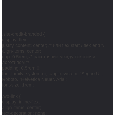
.site-credit-branded {
display: flex;
justify-content: center; /* или flex-start / flex-end */
align-items: center;
gap: 0.5rem; /* расстояние между текстом и
логотипом */
padding: 0.5rem 0;
font-family: system-ui, -apple-system, "Segoe UI",
Roboto, "Helvetica Neue", Arial;
font-size: 1rem;
}
.wb-link {
display: inline-flex;
align-items: center;
text-decoration: none;