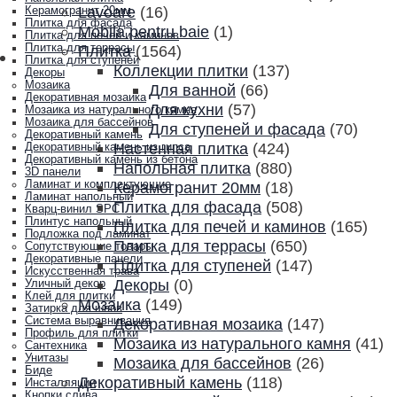
Lavoare
(16)
Керамогранит 20мм
Плитка для фасада
Mobila pentru baie
(1)
Плитка для печей и каминов
Плитка для террасы
Плитка
(1564)
Плитка для ступеней
Коллекции плитки
(137)
Декоры
Мозаика
Для ванной
(66)
Декоративная мозаика
Для кухни
(57)
Мозаика из натурального камня
Мозаика для бассейнов
Для ступеней и фасада
(70)
Декоративный камень
Настенная плитка
(424)
Декоративный камень из гипса
Декоративный камень из бетона
Напольная плитка
(880)
3D панели
Ламинат и комплектующие
Керамогранит 20мм
(18)
Ламинат напольный
Плитка для фасада
(508)
Кварц-винил SPC
Плинтус напольный
Плитка для печей и каминов
(165)
Подложка под ламинат
Плитка для террасы
(650)
Сопутствующие товары
Декоративные панели
Плитка для ступеней
(147)
Искусственная трава
Декоры
(0)
Уличный декор
Клей для плитки
Мозаика
(149)
Затирка для швов
Система выравнивания
Декоративная мозаика
(147)
Профиль для плитки
Мозаика из натурального камня
(41)
Сантехника
Унитазы
Мозаика для бассейнов
(26)
Биде
Декоративный камень
(118)
Инсталляции
Кнопки слива