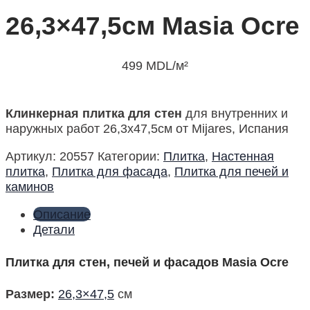
26,3×47,5см Masia Ocre
499
MDL
/м²
Клинкерная плитка для стен
для внутренних и
наружных работ 26,3х47,5см от Mijares, Испания
Артикул:
20557
Категории:
Плитка
,
Настенная
плитка
,
Плитка для фасада
,
Плитка для печей и
каминов
Описание
Детали
Плитка для стен, печей и фасадов Masia Ocre
Размер
:
26,3×47,5
см