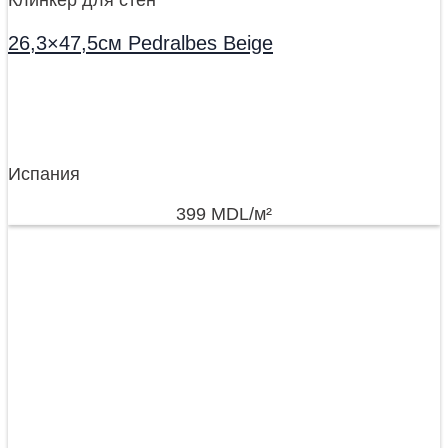
26,3×47,5см Pedralbes Beige
Испания
399
MDL
/м²