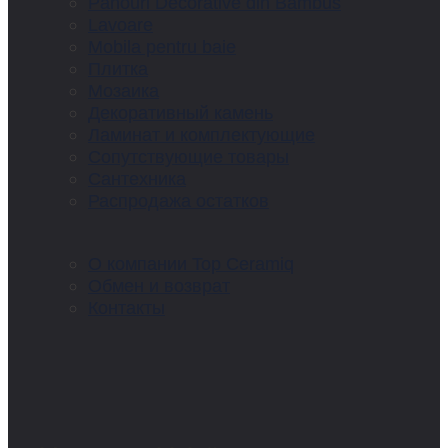
Panouri Decorative din Bambus
Lavoare
Mobila pentru baie
Плитка
Мозаика
Декоративный камень
Ламинат и комплектующие
Сопутствующие товары
Сантехника
Распродажа остатков
О компании Top Ceramiq
Обмен и возврат
Контакты