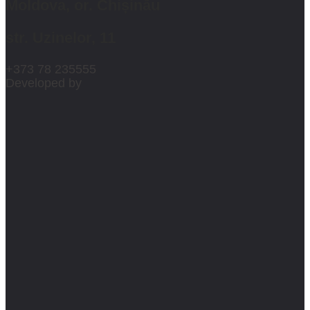
Moldova, or. Chișinău
str. Uzinelor, 11
+373 78 235555
Developed by