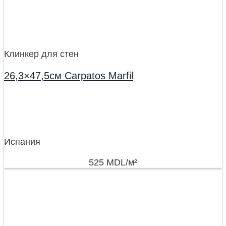
Клинкер для стен
26,3×47,5см Carpatos Marfil
Испания
525
MDL
/м²