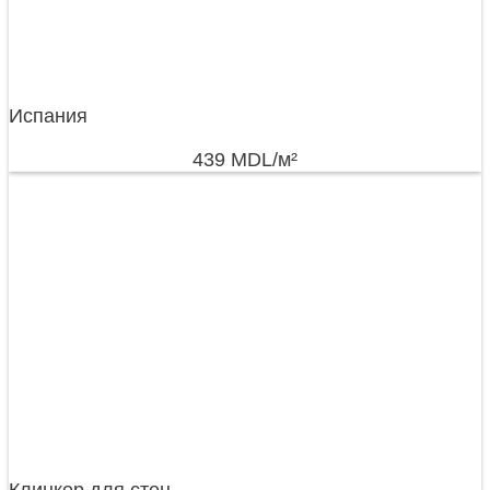
Испания
439
MDL
/м²
Клинкер для стен