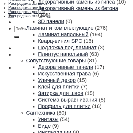
Декоративный камень из гипса
(10)
Распродажа остатков
Декоративный камень из бетона
Распродажа плитки
Распродажа дверей
(108)
Акции и скидки
Распродажа плинтусов
3D панели
(0)
Контакты
Ламинат и комплектующие
(276)
Искать:
Ламинат напольный
(194)
Кварц-винил SPC
(16)
Подложка под ламинат
(3)
Плинтус напольный
(63)
Сопутствующие товары
(81)
Декоративные панели
(17)
Искусственная трава
(6)
Уличный декор
(15)
Клей для плитки
(7)
Затирка для швов
(15)
Система выравнивания
(5)
Профиль для плитки
(16)
Сантехника
(80)
Унитазы
(54)
Биде
(9)
Инсталляции
(4)