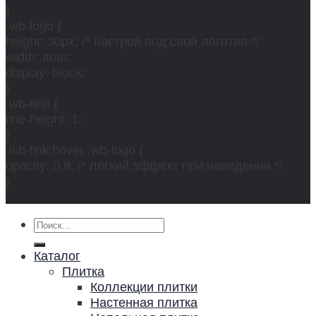
}
.wb-logo {
height: 30px; /* настрой под свой логотип */
width: auto;
display: block;
}
.wb-text {
line-height: 1;
}
.wb-link:hover .wb-logo {
opacity: 0.8; /* лёгкий эффект при наведении */
}
Искать:
Каталог
Плитка
Коллекции плитки
Настенная плитка