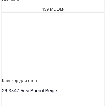
439
MDL
/м²
Клинкер для стен
26,3×47,5см Borriol Beige