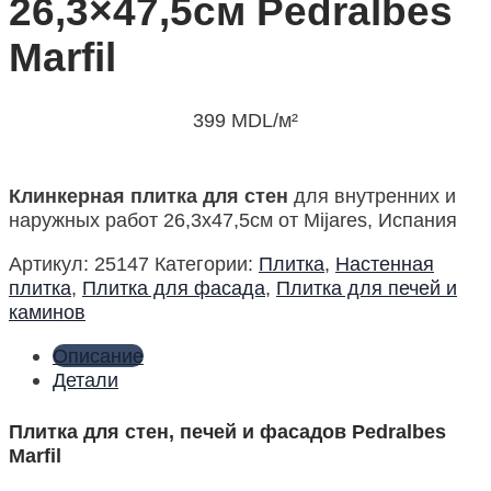
26,3×47,5см Pedralbes
Marfil
399
MDL
/м²
Клинкерная плитка для стен
для внутренних и
наружных работ 26,3х47,5см от Mijares, Испания
Артикул:
25147
Категории:
Плитка
,
Настенная
плитка
,
Плитка для фасада
,
Плитка для печей и
каминов
Описание
Детали
Плитка для стен, печей и фасадов Pedralbes
Marfil