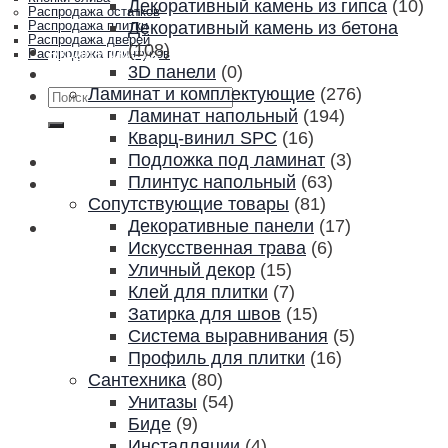
Декоративный камень из гипса
(10)
Распродажа остатков
Декоративный камень из бетона
Распродажа плитки
Распродажа дверей
(108)
Акции и скидки
Распродажа плинтусов
3D панели
(0)
Контакты
Ламинат и комплектующие
(276)
Искать:
Ламинат напольный
(194)
Кварц-винил SPC
(16)
Подложка под ламинат
(3)
Плинтус напольный
(63)
Сопутствующие товары
(81)
Декоративные панели
(17)
Искусственная трава
(6)
Уличный декор
(15)
Клей для плитки
(7)
Затирка для швов
(15)
Система выравнивания
(5)
Профиль для плитки
(16)
Сантехника
(80)
Унитазы
(54)
Биде
(9)
Инсталляции
(4)