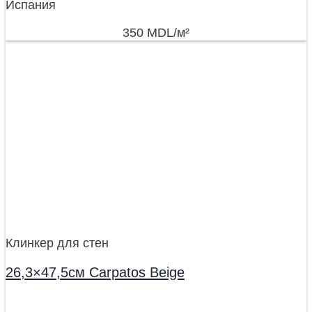
Испания
350
MDL
/м²
Клинкер для стен
26,3×47,5см Carpatos Beige