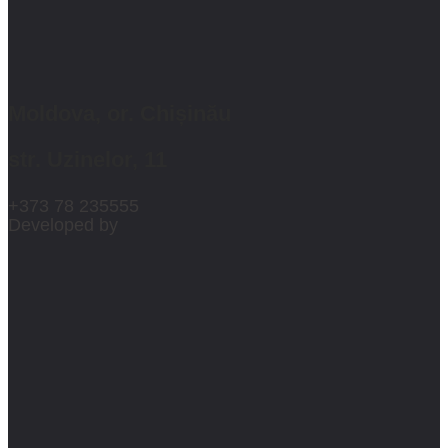
Moldova, or. Chișinău
str. Uzinelor, 11
+373 78 235555
Developed by