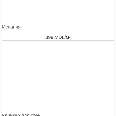
Испания
399
MDL
/м²
Клинкер для стен