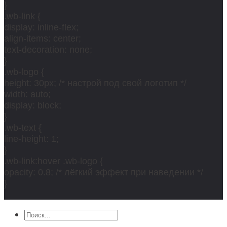
}
.wb-link {
display: inline-flex;
align-items: center;
text-decoration: none;
}
.wb-logo {
height: 30px; /* настрой под свой логотип */
width: auto;
display: block;
}
.wb-text {
line-height: 1;
}
.wb-link:hover .wb-logo {
opacity: 0.8; /* лёгкий эффект при наведении */
}
Искать: