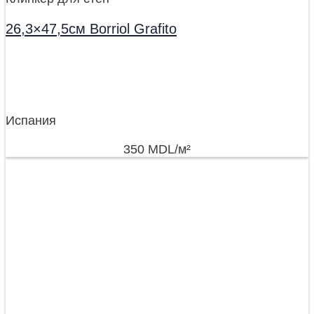
26,3×47,5см Borriol Grafito
Испания
350
MDL
/м²