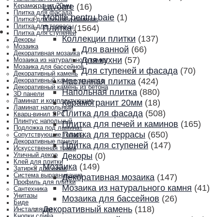
Lavoare
(16)
Керамогранит 20мм
Плитка для фасада
Mobila pentru baie
(1)
Плитка для печей и каминов
Плитка для террасы
Плитка
(1564)
Плитка для ступеней
Коллекции плитки
(137)
Декоры
Мозаика
Для ванной
(66)
Декоративная мозаика
Для кухни
(57)
Мозаика из натурального камня
Мозаика для бассейнов
Для ступеней и фасада
(70)
Декоративный камень
Настенная плитка
(424)
Декоративный камень из гипса
Декоративный камень из бетона
Напольная плитка
(880)
3D панели
Ламинат и комплектующие
Керамогранит 20мм
(18)
Ламинат напольный
Плитка для фасада
(508)
Кварц-винил SPC
Плинтус напольный
Плитка для печей и каминов
(165)
Подложка под ламинат
Плитка для террасы
(650)
Сопутствующие товары
Декоративные панели
Плитка для ступеней
(147)
Искусственная трава
Декоры
(0)
Уличный декор
Клей для плитки
Мозаика
(149)
Затирка для швов
Система выравнивания
Декоративная мозаика
(147)
Профиль для плитки
Мозаика из натурального камня
(41)
Сантехника
Унитазы
Мозаика для бассейнов
(26)
Биде
Декоративный камень
(118)
Инсталляции
Кнопки слива