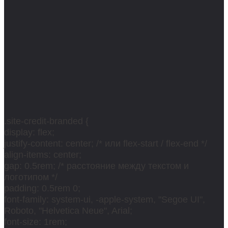
.site-credit-branded {
display: flex;
justify-content: center; /* или flex-start / flex-end */
align-items: center;
gap: 0.5rem; /* расстояние между текстом и
логотипом */
padding: 0.5rem 0;
font-family: system-ui, -apple-system, "Segoe UI",
Roboto, "Helvetica Neue", Arial;
font-size: 1rem;