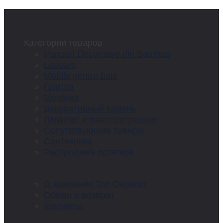
Категории товаров
Panouri Decorative din Bambus
Lavoare
Mobila pentru baie
Плитка
Мозаика
Декоративный камень
Ламинат и комплектующие
Сопутствующие товары
Сантехника
Распродажа остатков
О компании Top Ceramiq
Обмен и возврат
Контакты