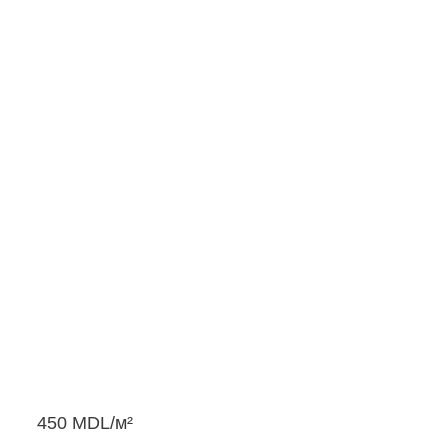
450
MDL
/м²