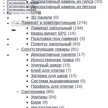
Декоративный камень из гипса
(10)
Распродажа остатков
Декоративный камень из бетона
Распродажа плитки
Распродажа дверей
(108)
Акции и скидки
Распродажа плинтусов
3D панели
(0)
Контакты
Ламинат и комплектующие
(276)
Искать:
Ламинат напольный
(194)
Кварц-винил SPC
(16)
Подложка под ламинат
(3)
Плинтус напольный
(63)
Сопутствующие товары
(81)
Декоративные панели
(17)
Искусственная трава
(6)
Уличный декор
(15)
Клей для плитки
(7)
Затирка для швов
(15)
Система выравнивания
(5)
Профиль для плитки
(16)
Сантехника
(80)
Унитазы
(54)
Биде
(9)
Инсталляции
(4)