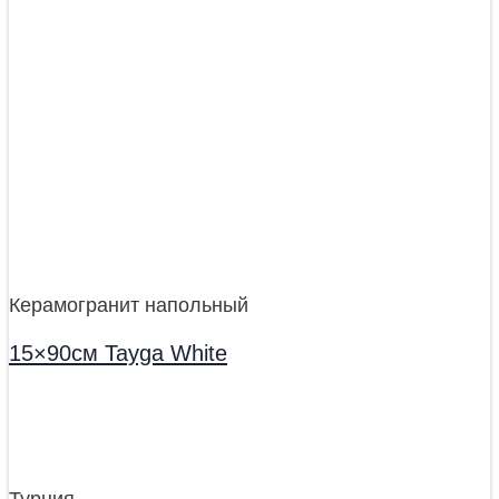
Керамогранит напольный
15×90см Tayga White
Турция