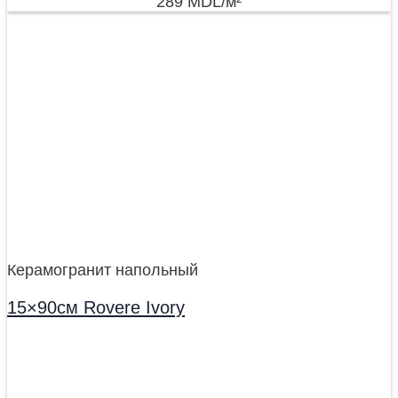
289
MDL
/м²
Керамогранит напольный
15×90см Rovere Ivory