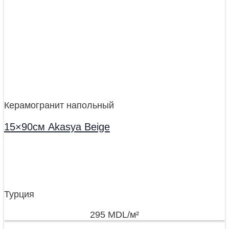
Керамогранит напольный
15×90см Akasya Beige
Турция
295
MDL
/м²