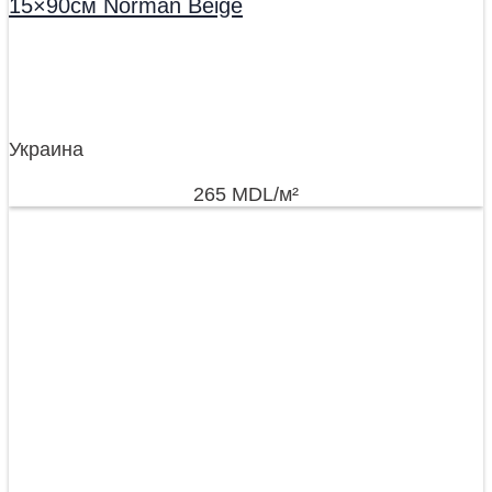
15×90см Norman Beige
Украина
265
MDL
/м²