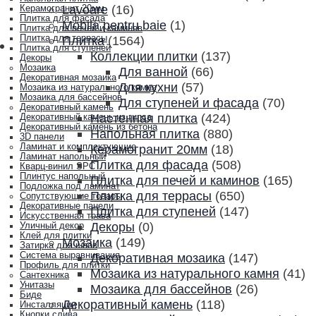
Lavoare
(16)
Керамогранит 20мм
Плитка для фасада
Mobila pentru baie
(1)
Плитка для печей и каминов
Плитка для террасы
Плитка
(1564)
Плитка для ступеней
Коллекции плитки
(137)
Декоры
Мозаика
Для ванной
(66)
Декоративная мозаика
Для кухни
(57)
Мозаика из натурального камня
Мозаика для бассейнов
Для ступеней и фасада
(70)
Декоративный камень
Настенная плитка
(424)
Декоративный камень из гипса
Декоративный камень из бетона
Напольная плитка
(880)
3D панели
Ламинат и комплектующие
Керамогранит 20мм
(18)
Ламинат напольный
Плитка для фасада
(508)
Кварц-винил SPC
Плинтус напольный
Плитка для печей и каминов
(165)
Подложка под ламинат
Плитка для террасы
(650)
Сопутствующие товары
Декоративные панели
Плитка для ступеней
(147)
Искусственная трава
Декоры
(0)
Уличный декор
Клей для плитки
Мозаика
(149)
Затирка для швов
Система выравнивания
Декоративная мозаика
(147)
Профиль для плитки
Мозаика из натурального камня
(41)
Сантехника
Унитазы
Мозаика для бассейнов
(26)
Биде
Декоративный камень
(118)
Инсталляции
Кнопки слива