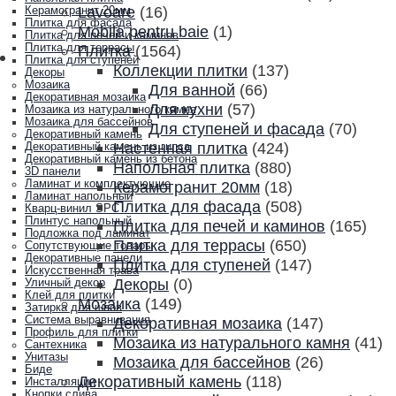
Lavoare
(16)
Керамогранит 20мм
Плитка для фасада
Mobila pentru baie
(1)
Плитка для печей и каминов
Плитка для террасы
Плитка
(1564)
Плитка для ступеней
Коллекции плитки
(137)
Декоры
Мозаика
Для ванной
(66)
Декоративная мозаика
Для кухни
(57)
Мозаика из натурального камня
Мозаика для бассейнов
Для ступеней и фасада
(70)
Декоративный камень
Настенная плитка
(424)
Декоративный камень из гипса
Декоративный камень из бетона
Напольная плитка
(880)
3D панели
Ламинат и комплектующие
Керамогранит 20мм
(18)
Ламинат напольный
Плитка для фасада
(508)
Кварц-винил SPC
Плинтус напольный
Плитка для печей и каминов
(165)
Подложка под ламинат
Плитка для террасы
(650)
Сопутствующие товары
Декоративные панели
Плитка для ступеней
(147)
Искусственная трава
Декоры
(0)
Уличный декор
Клей для плитки
Мозаика
(149)
Затирка для швов
Система выравнивания
Декоративная мозаика
(147)
Профиль для плитки
Мозаика из натурального камня
(41)
Сантехника
Унитазы
Мозаика для бассейнов
(26)
Биде
Декоративный камень
(118)
Инсталляции
Кнопки слива