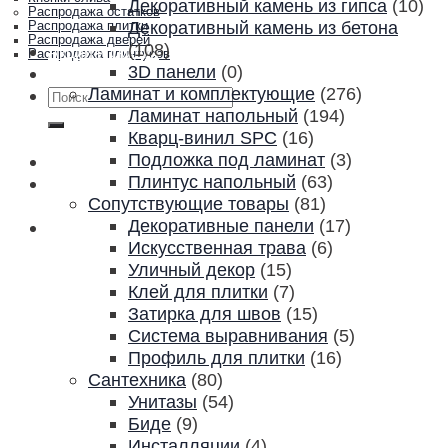
Декоративный камень из гипса
(10)
Распродажа остатков
Декоративный камень из бетона
Распродажа плитки
Распродажа дверей
(108)
Акции и скидки
Распродажа плинтусов
3D панели
(0)
Контакты
Ламинат и комплектующие
(276)
Искать:
Ламинат напольный
(194)
Кварц-винил SPC
(16)
Подложка под ламинат
(3)
Плинтус напольный
(63)
Сопутствующие товары
(81)
Декоративные панели
(17)
Искусственная трава
(6)
Уличный декор
(15)
Клей для плитки
(7)
Затирка для швов
(15)
Система выравнивания
(5)
Профиль для плитки
(16)
Сантехника
(80)
Унитазы
(54)
Биде
(9)
Инсталляции
(4)