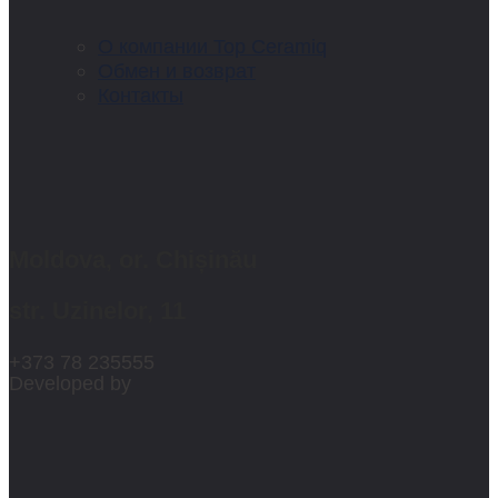
О компании Top Ceramiq
Обмен и возврат
Контакты
Moldova, or. Chișinău
str. Uzinelor, 11
+373 78 235555
Developed by