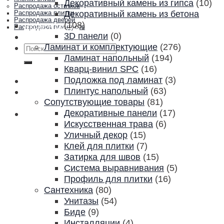
Декоративный камень из гипса
(10)
Распродажа остатков
Декоративный камень из бетона
Распродажа плитки
Распродажа дверей
(108)
Акции и скидки
Распродажа плинтусов
3D панели
(0)
Контакты
Ламинат и комплектующие
(276)
Искать:
Ламинат напольный
(194)
Кварц-винил SPC
(16)
Подложка под ламинат
(3)
Плинтус напольный
(63)
Сопутствующие товары
(81)
Декоративные панели
(17)
Искусственная трава
(6)
Уличный декор
(15)
Клей для плитки
(7)
Затирка для швов
(15)
Система выравнивания
(5)
Профиль для плитки
(16)
Сантехника
(80)
Унитазы
(54)
Биде
(9)
Инсталляции
(4)