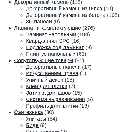
Декоративный камень
(118)
Декоративный камень из гипса
(10)
Декоративный камень из бетона
(108)
3D панели
(0)
Ламинат и комплектующие
(276)
Ламинат напольный
(194)
Кварц-винил SPC
(16)
Подложка под ламинат
(3)
Плинтус напольный
(63)
Сопутствующие товары
(81)
Декоративные панели
(17)
Искусственная трава
(6)
Уличный декор
(15)
Клей для плитки
(7)
Затирка для швов
(15)
Система выравнивания
(5)
Профиль для плитки
(16)
Сантехника
(80)
Унитазы
(54)
Биде
(9)
Инсталляции
(4)