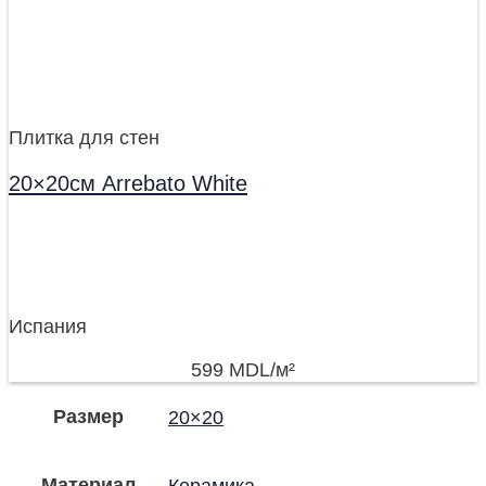
Плитка для стен
20×20см Arrebato White
Испания
599
MDL
/м²
Размер
20×20
Материал
Керамика