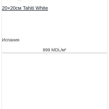
20×20см Tahiti White
Испания
899
MDL
/м²