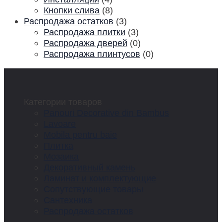
Кнопки слива
(8)
Распродажа остатков
(3)
Распродажа плитки
(3)
Распродажа дверей
(0)
Распродажа плинтусов
(0)
Категории товаров
Panouri Decorative din Bambus
Lavoare
Mobila pentru baie
Плитка
Мозаика
Декоративный камень
Ламинат и комплектующие
Сопутствующие товары
Сантехника
Распродажа остатков