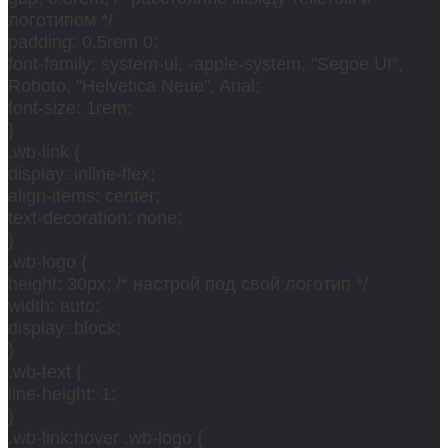
логотипом */
padding: 0.5rem 0;
font-family: system-ui, -apple-system, "Segoe UI",
Roboto, "Helvetica Neue", Arial;
font-size: 1rem;
}
.wb-link {
display: inline-flex;
align-items: center;
text-decoration: none;
}
.wb-logo {
height: 30px; /* настрой под свой логотип */
width: auto;
display: block;
}
.wb-text {
line-height: 1;
}
.wb-link:hover .wb-logo {