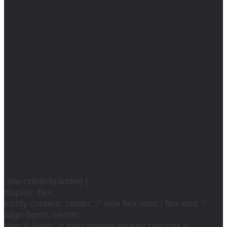
.site-credit-branded {
display: flex;
justify-content: center; /* или flex-start / flex-end */
align-items: center;
gap: 0.5rem; /* расстояние между текстом и