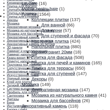
Lavoare
(16)
Керамогранит 20мм
Плитка для фасада
Mobila pentru baie
(1)
Плитка для печей и каминов
Плитка для террасы
Плитка
(1564)
Плитка для ступеней
Коллекции плитки
(137)
Декоры
Мозаика
Для ванной
(66)
Декоративная мозаика
Для кухни
(57)
Мозаика из натурального камня
Мозаика для бассейнов
Для ступеней и фасада
(70)
Декоративный камень
Настенная плитка
(424)
Декоративный камень из гипса
Декоративный камень из бетона
Напольная плитка
(880)
3D панели
Ламинат и комплектующие
Керамогранит 20мм
(18)
Ламинат напольный
Плитка для фасада
(508)
Кварц-винил SPC
Плинтус напольный
Плитка для печей и каминов
(165)
Подложка под ламинат
Плитка для террасы
(650)
Сопутствующие товары
Декоративные панели
Плитка для ступеней
(147)
Искусственная трава
Декоры
(0)
Уличный декор
Клей для плитки
Мозаика
(149)
Затирка для швов
Система выравнивания
Декоративная мозаика
(147)
Профиль для плитки
Мозаика из натурального камня
(41)
Сантехника
Унитазы
Мозаика для бассейнов
(26)
Биде
Декоративный камень
(118)
Инсталляции
Кнопки слива