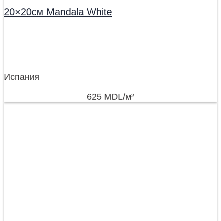
20×20см Mandala White
Испания
625
MDL
/м²