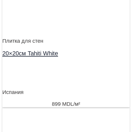
Плитка для стен
20×20см Tahiti White
Испания
899
MDL
/м²