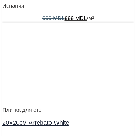
Испания
999
MDL
899
MDL
/м²
Плитка для стен
20×20см Arrebato White