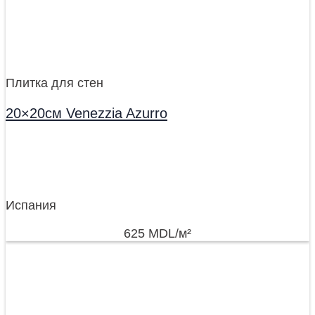
Плитка для стен
20×20см Venezzia Azurro
Испания
625
MDL
/м²