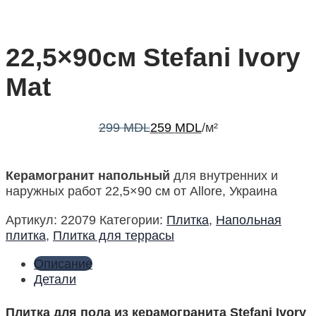
22,5×90см Stefani Ivory
Mat
299
MDL
259
MDL
/м²
Керамогранит напольный
для внутренних и
наружных работ 22,5×90 см от Allore, Украина
Артикул:
22079
Категории:
Плитка
,
Напольная
плитка
,
Плитка для террасы
Описание
Детали
Плитка для пола из керамогранита Stefani Ivory