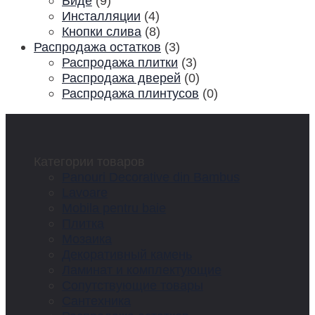
Биде
(9)
Инсталляции
(4)
Кнопки слива
(8)
Распродажа остатков
(3)
Распродажа плитки
(3)
Распродажа дверей
(0)
Распродажа плинтусов
(0)
Категории товаров
Panouri Decorative din Bambus
Lavoare
Mobila pentru baie
Плитка
Мозаика
Декоративный камень
Ламинат и комплектующие
Сопутствующие товары
Сантехника