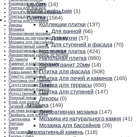
Lavoare
(16)
Керамогранит 20мм
Плитка для фасада
Mobila pentru baie
(1)
Плитка для печей и каминов
Плитка для террасы
Плитка
(1564)
Плитка для ступеней
Коллекции плитки
(137)
Декоры
Мозаика
Для ванной
(66)
Декоративная мозаика
Для кухни
(57)
Мозаика из натурального камня
Мозаика для бассейнов
Для ступеней и фасада
(70)
Декоративный камень
Настенная плитка
(424)
Декоративный камень из гипса
Декоративный камень из бетона
Напольная плитка
(880)
3D панели
Ламинат и комплектующие
Керамогранит 20мм
(18)
Ламинат напольный
Плитка для фасада
(508)
Кварц-винил SPC
Плинтус напольный
Плитка для печей и каминов
(165)
Подложка под ламинат
Плитка для террасы
(650)
Сопутствующие товары
Декоративные панели
Плитка для ступеней
(147)
Искусственная трава
Декоры
(0)
Уличный декор
Клей для плитки
Мозаика
(149)
Затирка для швов
Система выравнивания
Декоративная мозаика
(147)
Профиль для плитки
Мозаика из натурального камня
(41)
Сантехника
Унитазы
Мозаика для бассейнов
(26)
Биде
Декоративный камень
(118)
Инсталляции
Кнопки слива