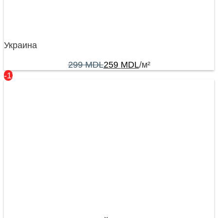
Украина
299
MDL
259
MDL
/м²
-13%