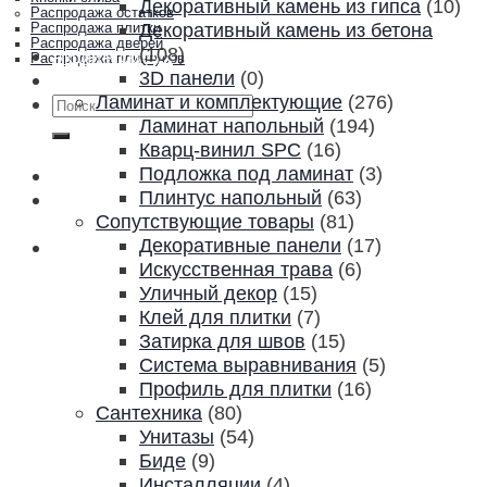
Декоративный камень из гипса
(10)
Распродажа остатков
Декоративный камень из бетона
Распродажа плитки
Распродажа дверей
(108)
Акции и скидки
Распродажа плинтусов
3D панели
(0)
Контакты
Ламинат и комплектующие
(276)
Искать:
Ламинат напольный
(194)
Кварц-винил SPC
(16)
Подложка под ламинат
(3)
Плинтус напольный
(63)
Сопутствующие товары
(81)
Декоративные панели
(17)
Искусственная трава
(6)
Уличный декор
(15)
Клей для плитки
(7)
Затирка для швов
(15)
Система выравнивания
(5)
Профиль для плитки
(16)
Сантехника
(80)
Унитазы
(54)
Биде
(9)
Инсталляции
(4)