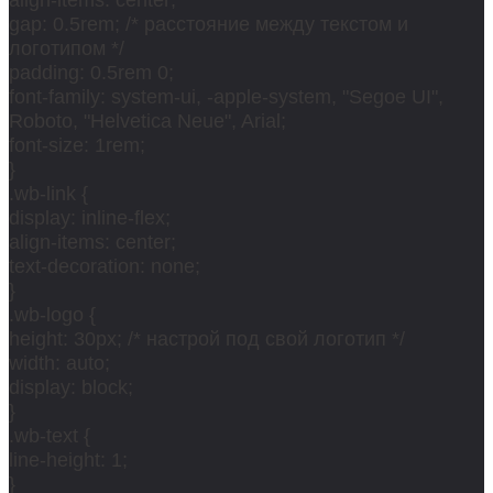
gap: 0.5rem; /* расстояние между текстом и
логотипом */
padding: 0.5rem 0;
font-family: system-ui, -apple-system, "Segoe UI",
Roboto, "Helvetica Neue", Arial;
font-size: 1rem;
}
.wb-link {
display: inline-flex;
align-items: center;
text-decoration: none;
}
.wb-logo {
height: 30px; /* настрой под свой логотип */
width: auto;
display: block;
}
.wb-text {
line-height: 1;
}