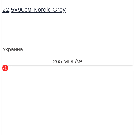
22,5×90см Nordic Grey
Украина
265
MDL
/м²
-13%