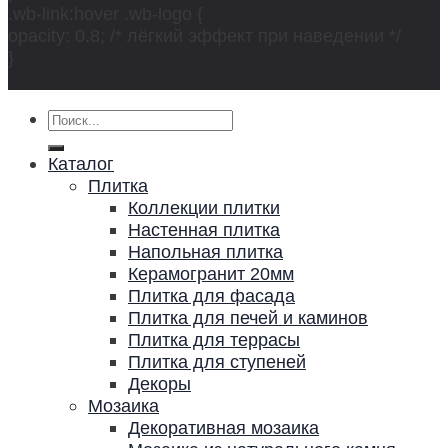
.wb-link:hover .wb-logo {
opacity: 0.8; /* лёгкий эффект при наведении */
}
Искать:
Каталог
Плитка
Коллекции плитки
Настенная плитка
Напольная плитка
Керамогранит 20мм
Плитка для фасада
Плитка для печей и каминов
Плитка для террасы
Плитка для ступеней
Декоры
Мозаика
Декоративная мозаика