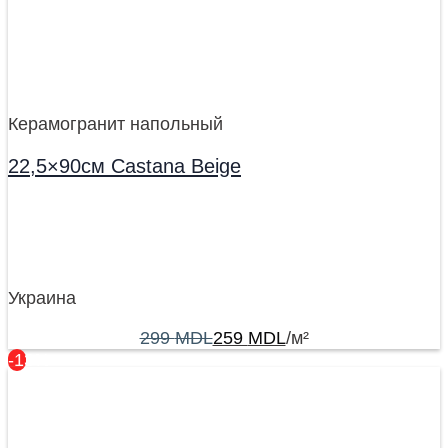
Керамогранит напольный
22,5×90см Castana Beige
Украина
299
MDL
259
MDL
/м²
-13%