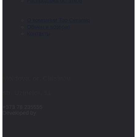
Распродажа остатков
О компании Top Ceramiq
Обмен и возврат
Контакты
Moldova, or. Chișinău
str. Uzinelor, 11
+373 78 235555
Developed by