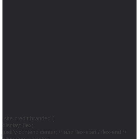
.site-credit-branded {
display: flex;
justify-content: center; /* или flex-start / flex-end */
align-items: center;