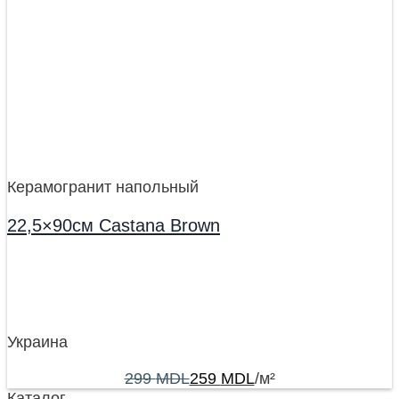
Керамогранит напольный
22,5×90см Castana Brown
Украина
299
MDL
259
MDL
/м²
Каталог