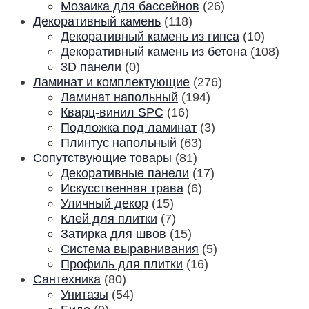
Мозаика для бассейнов
(26)
Декоративный камень
(118)
Декоративный камень из гипса
(10)
Декоративный камень из бетона
(108)
3D панели
(0)
Ламинат и комплектующие
(276)
Ламинат напольный
(194)
Кварц-винил SPC
(16)
Подложка под ламинат
(3)
Плинтус напольный
(63)
Сопутствующие товары
(81)
Декоративные панели
(17)
Искусственная трава
(6)
Уличный декор
(15)
Клей для плитки
(7)
Затирка для швов
(15)
Система выравнивания
(5)
Профиль для плитки
(16)
Сантехника
(80)
Унитазы
(54)