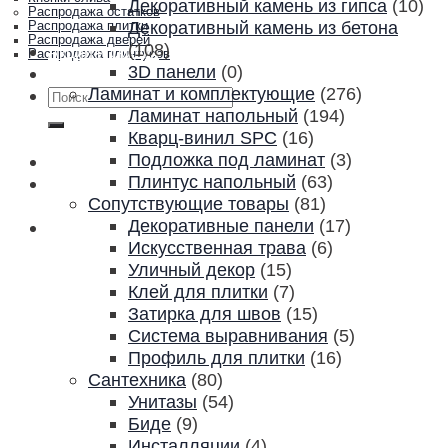
Декоративный камень из гипса
(10)
Распродажа остатков
Декоративный камень из бетона
Распродажа плитки
Распродажа дверей
(108)
Акции и скидки
Распродажа плинтусов
3D панели
(0)
Контакты
Ламинат и комплектующие
(276)
Искать:
Ламинат напольный
(194)
Кварц-винил SPC
(16)
Подложка под ламинат
(3)
Плинтус напольный
(63)
Сопутствующие товары
(81)
Декоративные панели
(17)
Искусственная трава
(6)
Уличный декор
(15)
Клей для плитки
(7)
Затирка для швов
(15)
Система выравнивания
(5)
Профиль для плитки
(16)
Сантехника
(80)
Унитазы
(54)
Биде
(9)
Инсталляции
(4)