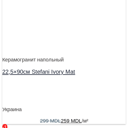
Керамогранит напольный
22,5×90см Stefani Ivory Mat
Украина
299
MDL
259
MDL
/м²
-13%