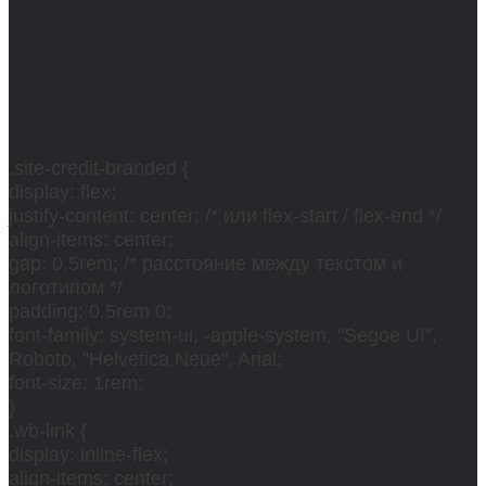
.site-credit-branded {
display: flex;
justify-content: center; /* или flex-start / flex-end */
align-items: center;
gap: 0.5rem; /* расстояние между текстом и
логотипом */
padding: 0.5rem 0;
font-family: system-ui, -apple-system, "Segoe UI",
Roboto, "Helvetica Neue", Arial;
font-size: 1rem;
}
.wb-link {
display: inline-flex;
align-items: center;