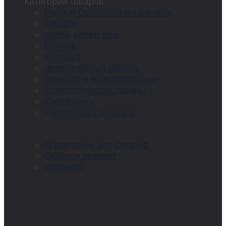
Категории товаров
Panouri Decorative din Bambus
Lavoare
Mobila pentru baie
Плитка
Мозаика
Декоративный камень
Ламинат и комплектующие
Сопутствующие товары
Сантехника
Распродажа остатков
О компании Top Ceramiq
Обмен и возврат
Контакты