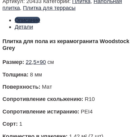
Артикул:
20433
Категории:
Плитка
,
Напольная
плитка
,
Плитка для террасы
Описание
Детали
Плитка для пола из керамогранита Woodstock
Grey
Размер
:
22,5×90
см
Толщина:
8 мм
Поверхность
:
Мат
Сопротивление скольжению:
R10
Сопротивление истиранию:
PEI4
Сорт:
1
Количество в упаковке
:
1,42 м² (7 шт)