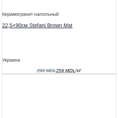
Керамогранит напольный
22,5×90см Stefani Brown Mat
Украина
299
MDL
259
MDL
/м²