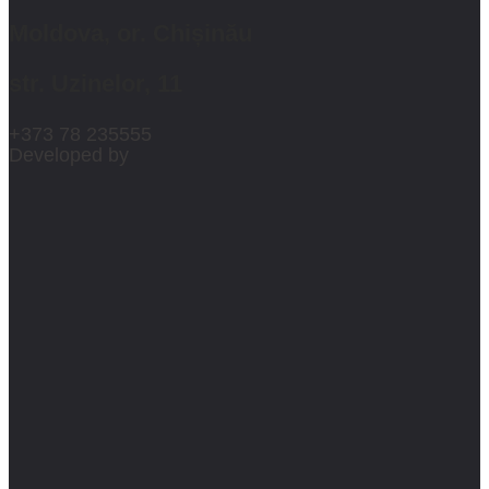
Moldova, or. Chișinău
str. Uzinelor, 11
+373 78 235555
Developed by