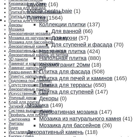
Lavoare
(16)
Керамогранит 20мм
Плитка для фасада
Mobila pentru baie
(1)
Плитка для печей и каминов
Плитка для террасы
Плитка
(1564)
Плитка для ступеней
Коллекции плитки
(137)
Декоры
Мозаика
Для ванной
(66)
Декоративная мозаика
Для кухни
(57)
Мозаика из натурального камня
Мозаика для бассейнов
Для ступеней и фасада
(70)
Декоративный камень
Настенная плитка
(424)
Декоративный камень из гипса
Декоративный камень из бетона
Напольная плитка
(880)
3D панели
Ламинат и комплектующие
Керамогранит 20мм
(18)
Ламинат напольный
Плитка для фасада
(508)
Кварц-винил SPC
Плинтус напольный
Плитка для печей и каминов
(165)
Подложка под ламинат
Плитка для террасы
(650)
Сопутствующие товары
Декоративные панели
Плитка для ступеней
(147)
Искусственная трава
Декоры
(0)
Уличный декор
Клей для плитки
Мозаика
(149)
Затирка для швов
Система выравнивания
Декоративная мозаика
(147)
Профиль для плитки
Мозаика из натурального камня
(41)
Сантехника
Унитазы
Мозаика для бассейнов
(26)
Биде
Декоративный камень
(118)
Инсталляции
Кнопки слива