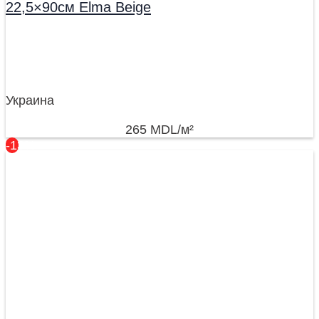
22,5×90см Elma Beige
Украина
265
MDL
/м²
-13%