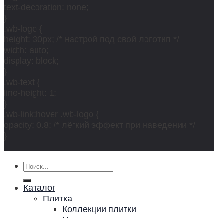
text-decoration: none;
}
.wb-logo {
height: 30px; /* настрой под свой логотип */
width: auto;
display: block;
}
.wb-text {
line-height: 1;
}
.wb-link:hover .wb-logo {
opacity: 0.8; /* лёгкий эффект при наведении */
}
Искать:
Каталог
Плитка
Коллекции плитки