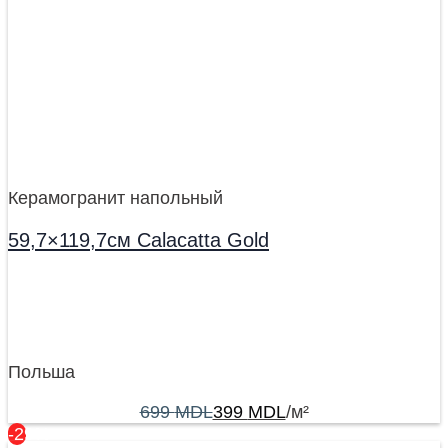
Керамогранит напольный
59,7×119,7см Calacatta Gold
Польша
699
MDL
399
MDL
/м²
-29%