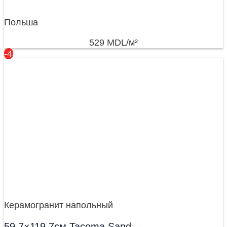
Польша
529
MDL
/м²
-43%
Керамогранит напольный
59,7×119,7см Tacoma Sand