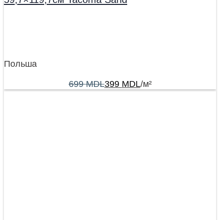
Польша
699
MDL
399
MDL
/м²