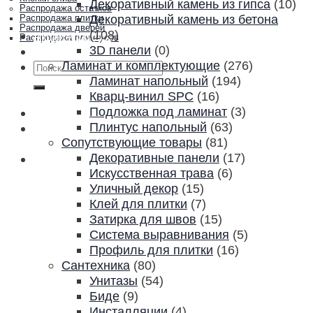
Декоративный камень из гипса
(10)
Распродажа остатков
Декоративный камень из бетона
Распродажа плитки
Распродажа дверей
(108)
Акции и скидки
Распродажа плинтусов
3D панели
(0)
Контакты
Ламинат и комплектующие
(276)
Искать:
Ламинат напольный
(194)
Кварц-винил SPC
(16)
Подложка под ламинат
(3)
Плинтус напольный
(63)
Сопутствующие товары
(81)
Декоративные панели
(17)
Искусственная трава
(6)
Уличный декор
(15)
Клей для плитки
(7)
Затирка для швов
(15)
Система выравнивания
(5)
Профиль для плитки
(16)
Сантехника
(80)
Унитазы
(54)
Биде
(9)
Инсталляции
(4)