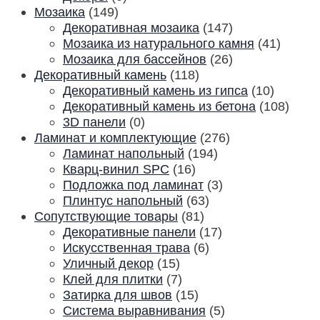
Мозаика
(149)
Декоративная мозаика
(147)
Мозаика из натурального камня
(41)
Мозаика для бассейнов
(26)
Декоративный камень
(118)
Декоративный камень из гипса
(10)
Декоративный камень из бетона
(108)
3D панели
(0)
Ламинат и комплектующие
(276)
Ламинат напольный
(194)
Кварц-винил SPC
(16)
Подложка под ламинат
(3)
Плинтус напольный
(63)
Сопутствующие товары
(81)
Декоративные панели
(17)
Искусственная трава
(6)
Уличный декор
(15)
Клей для плитки
(7)
Затирка для швов
(15)
Система выравнивания
(5)