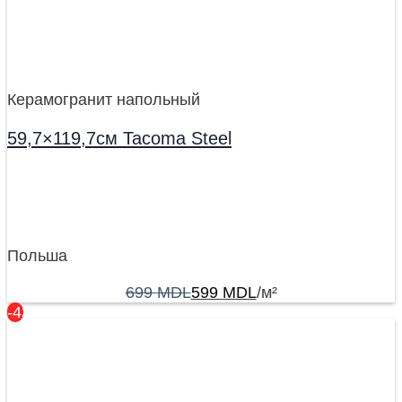
Керамогранит напольный
59,7×119,7см Tacoma Steel
Польша
699
MDL
599
MDL
/м²
-43%