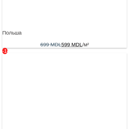
Польша
699
MDL
599
MDL
/м²
-14%