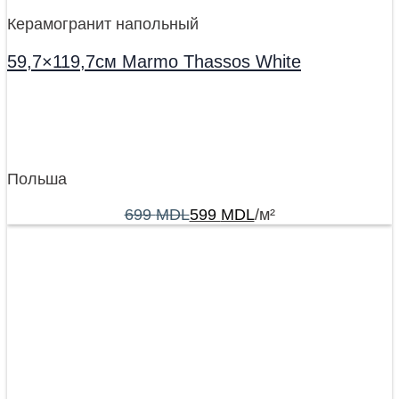
Керамогранит напольный
59,7×119,7см Marmo Thassos White
Польша
699
MDL
599
MDL
/м²