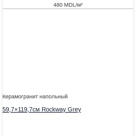
480
MDL
/м²
Керамогранит напольный
59,7×119,7см Rockway Grey