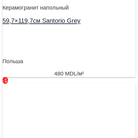
Керамогранит напольный
59,7×119,7см Santorio Grey
Польша
480
MDL
/м²
-14%