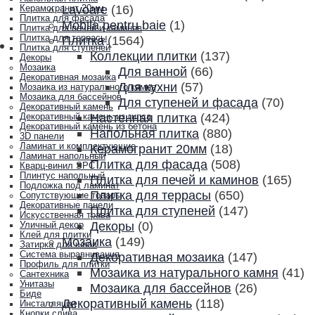
Lavoare
(16)
Керамогранит 20мм
Плитка для фасада
Mobila pentru baie
(1)
Плитка для печей и каминов
Плитка для террасы
Плитка
(1564)
Плитка для ступеней
Коллекции плитки
(137)
Декоры
Мозаика
Для ванной
(66)
Декоративная мозаика
Для кухни
(57)
Мозаика из натурального камня
Мозаика для бассейнов
Для ступеней и фасада
(70)
Декоративный камень
Настенная плитка
(424)
Декоративный камень из гипса
Декоративный камень из бетона
Напольная плитка
(880)
3D панели
Ламинат и комплектующие
Керамогранит 20мм
(18)
Ламинат напольный
Плитка для фасада
(508)
Кварц-винил SPC
Плинтус напольный
Плитка для печей и каминов
(165)
Подложка под ламинат
Плитка для террасы
(650)
Сопутствующие товары
Декоративные панели
Плитка для ступеней
(147)
Искусственная трава
Декоры
(0)
Уличный декор
Клей для плитки
Мозаика
(149)
Затирка для швов
Система выравнивания
Декоративная мозаика
(147)
Профиль для плитки
Мозаика из натурального камня
(41)
Сантехника
Унитазы
Мозаика для бассейнов
(26)
Биде
Декоративный камень
(118)
Инсталляции
Кнопки слива