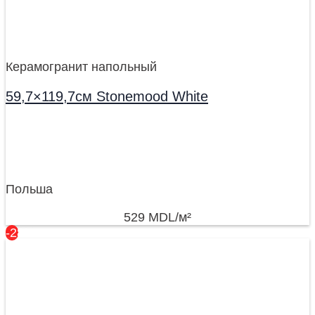
Керамогранит напольный
59,7×119,7см Stonemood White
Польша
529
MDL
/м²
-28%