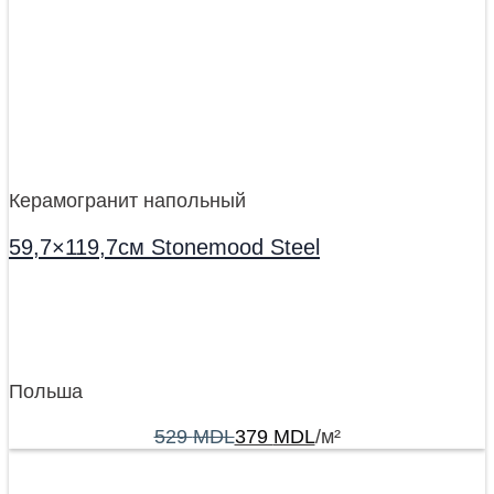
Керамогранит напольный
59,7×119,7см Stonemood Steel
Польша
529
MDL
379
MDL
/м²