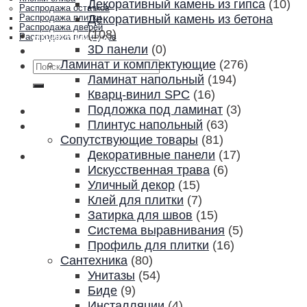
Декоративный камень из гипса
(10)
Распродажа остатков
Декоративный камень из бетона
Распродажа плитки
Распродажа дверей
(108)
Акции и скидки
Распродажа плинтусов
3D панели
(0)
Контакты
Ламинат и комплектующие
(276)
Искать:
Ламинат напольный
(194)
Кварц-винил SPC
(16)
Подложка под ламинат
(3)
Плинтус напольный
(63)
Сопутствующие товары
(81)
Декоративные панели
(17)
Искусственная трава
(6)
Уличный декор
(15)
Клей для плитки
(7)
Затирка для швов
(15)
Система выравнивания
(5)
Профиль для плитки
(16)
Сантехника
(80)
Унитазы
(54)
Биде
(9)
Инсталляции
(4)