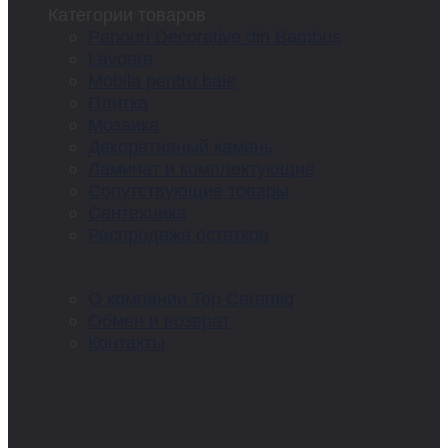
Категории товаров
Panouri Decorative din Bambus
Lavoare
Mobila pentru baie
Плитка
Мозаика
Декоративный камень
Ламинат и комплектующие
Сопутствующие товары
Сантехника
Распродажа остатков
О компании Top Ceramiq
Обмен и возврат
Контакты