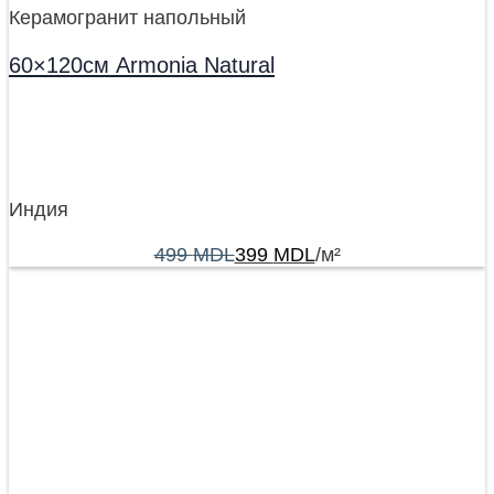
Керамогранит напольный
60×120см Armonia Natural
Индия
499
MDL
399
MDL
/м²