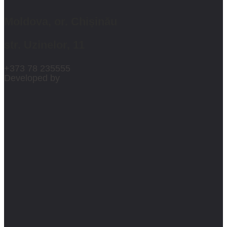
Moldova, or. Chișinău
str. Uzinelor, 11
+373 78 235555
Developed by