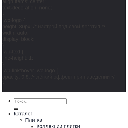
align-items: center;
text-decoration: none;
}
.wb-logo {
height: 30px; /* настрой под свой логотип */
width: auto;
display: block;
}
.wb-text {
line-height: 1;
}
.wb-link:hover .wb-logo {
opacity: 0.8; /* лёгкий эффект при наведении */
}
Искать:
Каталог
Плитка
Коллекции плитки