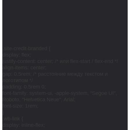
.site-credit-branded {
display: flex;
justify-content: center; /* или flex-start / flex-end */
align-items: center;
gap: 0.5rem; /* расстояние между текстом и
логотипом */
padding: 0.5rem 0;
font-family: system-ui, -apple-system, "Segoe UI",
Roboto, "Helvetica Neue", Arial;
font-size: 1rem;
}
.wb-link {
display: inline-flex;