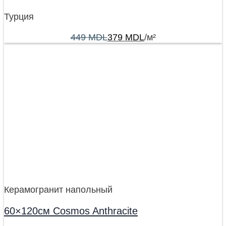
Турция
449
MDL
379
MDL
/м²
Керамогранит напольный
60×120см Cosmos Anthracite