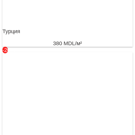
Турция
380
MDL
/м²
-20%