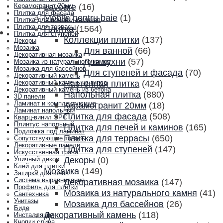
Lavoare
(16)
Керамогранит 20мм
Плитка для фасада
Mobila pentru baie
(1)
Плитка для печей и каминов
Плитка для террасы
Плитка
(1564)
Плитка для ступеней
Коллекции плитки
(137)
Декоры
Мозаика
Для ванной
(66)
Декоративная мозаика
Для кухни
(57)
Мозаика из натурального камня
Мозаика для бассейнов
Для ступеней и фасада
(70)
Декоративный камень
Настенная плитка
(424)
Декоративный камень из гипса
Декоративный камень из бетона
Напольная плитка
(880)
3D панели
Ламинат и комплектующие
Керамогранит 20мм
(18)
Ламинат напольный
Плитка для фасада
(508)
Кварц-винил SPC
Плинтус напольный
Плитка для печей и каминов
(165)
Подложка под ламинат
Плитка для террасы
(650)
Сопутствующие товары
Декоративные панели
Плитка для ступеней
(147)
Искусственная трава
Декоры
(0)
Уличный декор
Клей для плитки
Мозаика
(149)
Затирка для швов
Система выравнивания
Декоративная мозаика
(147)
Профиль для плитки
Мозаика из натурального камня
(41)
Сантехника
Унитазы
Мозаика для бассейнов
(26)
Биде
Декоративный камень
(118)
Инсталляции
Кнопки слива