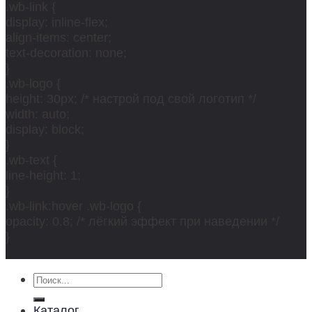
.wb-link {
display: inline-flex;
align-items: center;
text-decoration: none;
}
.wb-logo {
height: 30px; /* настрой под свой логотип */
width: auto;
display: block;
}
.wb-text {
line-height: 1;
}
.wb-link:hover .wb-logo {
opacity: 0.8; /* лёгкий эффект при наведении */
}
Искать:
Каталог