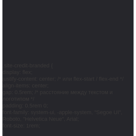
.site-credit-branded {
display: flex;
justify-content: center; /* или flex-start / flex-end */
align-items: center;
gap: 0.5rem; /* расстояние между текстом и
логотипом */
padding: 0.5rem 0;
font-family: system-ui, -apple-system, "Segoe UI",
Roboto, "Helvetica Neue", Arial;
font-size: 1rem;
}