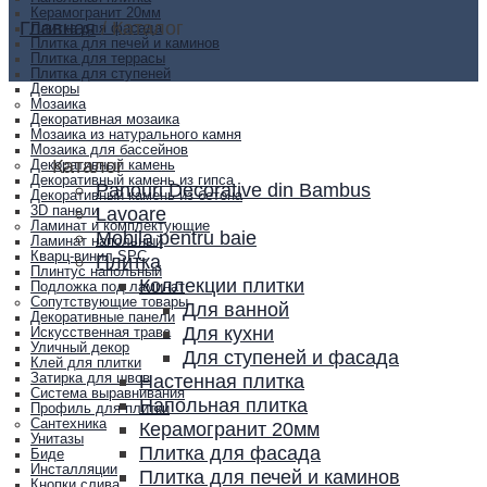
Керамогранит 20мм
Главная
/
Каталог
Плитка для фасада
Плитка для печей и каминов
Плитка для террасы
Плитка для ступеней
Декоры
Мозаика
Декоративная мозаика
Мозаика из натурального камня
Мозаика для бассейнов
Каталог
Декоративный камень
Декоративный камень из гипса
Panouri Decorative din Bambus
Декоративный камень из бетона
Lavoare
3D панели
Ламинат и комплектующие
Mobila pentru baie
Ламинат напольный
Кварц-винил SPC
Плитка
Плинтус напольный
Коллекции плитки
Подложка под ламинат
Сопутствующие товары
Для ванной
Декоративные панели
Для кухни
Искусственная трава
Уличный декор
Для ступеней и фасада
Клей для плитки
Настенная плитка
Затирка для швов
Система выравнивания
Напольная плитка
Профиль для плитки
Сантехника
Керамогранит 20мм
Унитазы
Плитка для фасада
Биде
Инсталляции
Плитка для печей и каминов
Кнопки слива