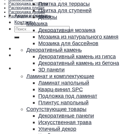
Плитка для террасы
Распродажа остатков
Распродажа плитки
Плитка для ступеней
Распродажа дверей
Акции и скидки
Декоры
Распродажа плинтусов
Контакты
Мозаика
Искать:
Декоративная мозаика
Мозаика из натурального камня
Мозаика для бассейнов
Декоративный камень
Декоративный камень из гипса
Декоративный камень из бетона
3D панели
Ламинат и комплектующие
Ламинат напольный
Кварц-винил SPC
Подложка под ламинат
Плинтус напольный
Сопутствующие товары
Декоративные панели
Искусственная трава
Уличный декор