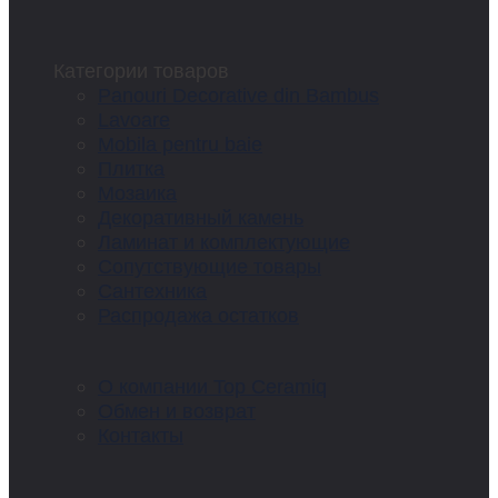
Категории товаров
Panouri Decorative din Bambus
Lavoare
Mobila pentru baie
Плитка
Мозаика
Декоративный камень
Ламинат и комплектующие
Сопутствующие товары
Сантехника
Распродажа остатков
О компании Top Ceramiq
Обмен и возврат
Контакты