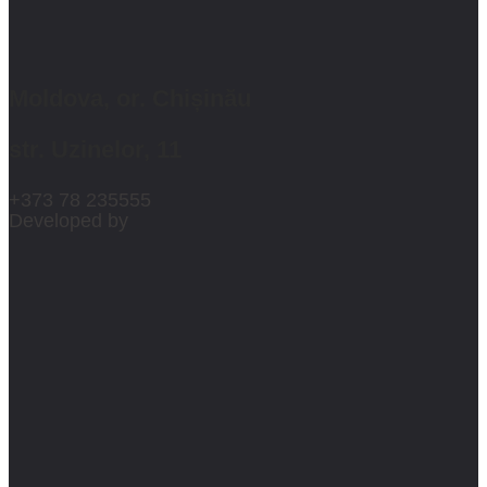
Moldova, or. Chișinău
str. Uzinelor, 11
+373 78 235555
Developed by