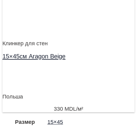
Клинкер для стен
15×45см Aragon Beige
Польша
330
MDL
/м²
Размер
15×45