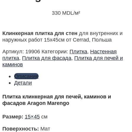
330
MDL
/м²
Клинкерная плитка для стен
для внутренних и
наружных работ 15х45см от Cerrad, Польша
Артикул:
19906
Категории:
Плитка
,
Настенная
плитка
,
Плитка для фасада
,
Плитка для печей и
каминов
Описание
Детали
Плитка клинкерная для печей, каминов и
фасадов Aragon Marengo
Размер
:
15×45
см
Поверхность
:
Мат