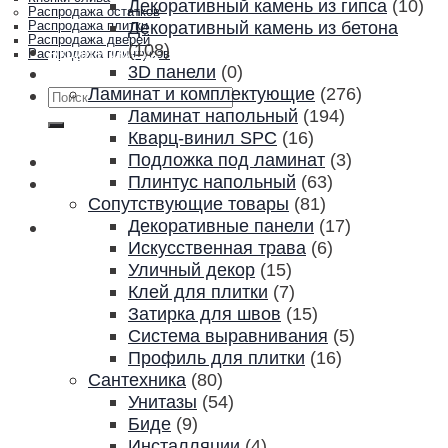
Декоративный камень из гипса
(10)
Распродажа остатков
Декоративный камень из бетона
Распродажа плитки
Распродажа дверей
(108)
Акции и скидки
Распродажа плинтусов
3D панели
(0)
Контакты
Ламинат и комплектующие
(276)
Искать:
Ламинат напольный
(194)
Кварц-винил SPC
(16)
Подложка под ламинат
(3)
Плинтус напольный
(63)
Сопутствующие товары
(81)
Декоративные панели
(17)
Искусственная трава
(6)
Уличный декор
(15)
Клей для плитки
(7)
Затирка для швов
(15)
Система выравнивания
(5)
Профиль для плитки
(16)
Сантехника
(80)
Унитазы
(54)
Биде
(9)
Инсталляции
(4)