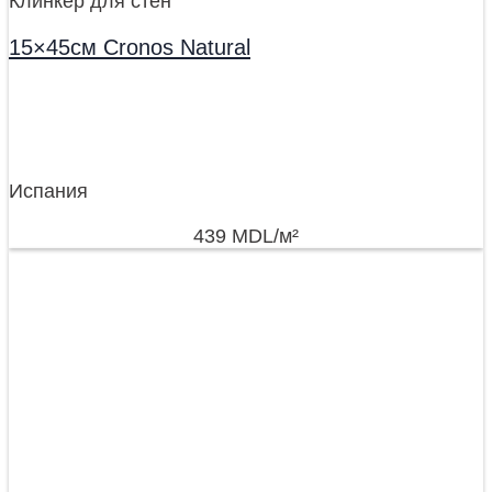
Клинкер для стен
15×45см Cronos Natural
Испания
439
MDL
/м²