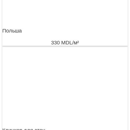
Польша
330
MDL
/м²