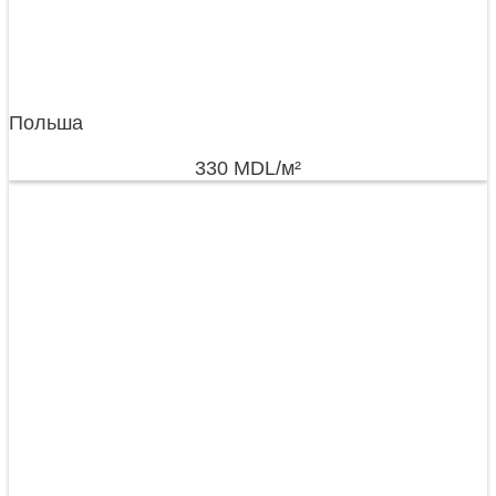
Польша
330
MDL
/м²