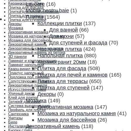
Lavoare
(16)
Керамогранит 20мм
Плитка для фасада
Mobila pentru baie
(1)
Плитка для печей и каминов
Плитка для террасы
Плитка
(1564)
Плитка для ступеней
Коллекции плитки
(137)
Декоры
Мозаика
Для ванной
(66)
Декоративная мозаика
Для кухни
(57)
Мозаика из натурального камня
Мозаика для бассейнов
Для ступеней и фасада
(70)
Декоративный камень
Настенная плитка
(424)
Декоративный камень из гипса
Декоративный камень из бетона
Напольная плитка
(880)
3D панели
Ламинат и комплектующие
Керамогранит 20мм
(18)
Ламинат напольный
Плитка для фасада
(508)
Кварц-винил SPC
Плинтус напольный
Плитка для печей и каминов
(165)
Подложка под ламинат
Плитка для террасы
(650)
Сопутствующие товары
Декоративные панели
Плитка для ступеней
(147)
Искусственная трава
Декоры
(0)
Уличный декор
Клей для плитки
Мозаика
(149)
Затирка для швов
Система выравнивания
Декоративная мозаика
(147)
Профиль для плитки
Мозаика из натурального камня
(41)
Сантехника
Унитазы
Мозаика для бассейнов
(26)
Биде
Декоративный камень
(118)
Инсталляции
Кнопки слива