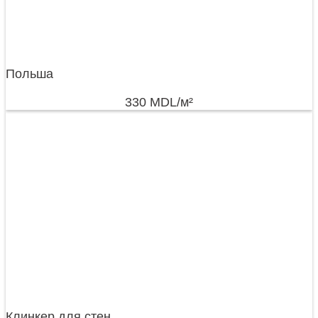
Польша
330
MDL
/м²
Клинкер для стен