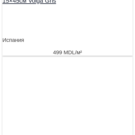
15×45см Volga Gris
Испания
499
MDL
/м²