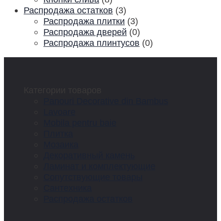
Распродажа остатков
(3)
Распродажа плитки
(3)
Распродажа дверей
(0)
Распродажа плинтусов
(0)
Категории товаров
Panouri Decorative din Bambus
Lavoare
Mobila pentru baie
Плитка
Мозаика
Декоративный камень
Ламинат и комплектующие
Сопутствующие товары
Сантехника
Распродажа остатков