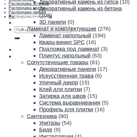
Декоративный камень из гипса
(10)
Распродажа остатков
Декоративный камень из бетона
Распродажа плитки
Распродажа дверей
(108)
Акции и скидки
Распродажа плинтусов
3D панели
(0)
Контакты
Ламинат и комплектующие
(276)
Искать:
Ламинат напольный
(194)
Кварц-винил SPC
(16)
Подложка под ламинат
(3)
Плинтус напольный
(63)
Сопутствующие товары
(81)
Декоративные панели
(17)
Искусственная трава
(6)
Уличный декор
(15)
Клей для плитки
(7)
Затирка для швов
(15)
Система выравнивания
(5)
Профиль для плитки
(16)
Сантехника
(80)
Унитазы
(54)
Биде
(9)
Инсталляции
(4)