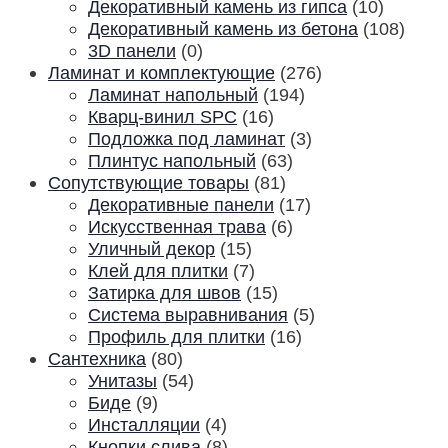
Декоративный камень из гипса
(10)
Декоративный камень из бетона
(108)
3D панели
(0)
Ламинат и комплектующие
(276)
Ламинат напольный
(194)
Кварц-винил SPC
(16)
Подложка под ламинат
(3)
Плинтус напольный
(63)
Сопутствующие товары
(81)
Декоративные панели
(17)
Искусственная трава
(6)
Уличный декор
(15)
Клей для плитки
(7)
Затирка для швов
(15)
Система выравнивания
(5)
Профиль для плитки
(16)
Сантехника
(80)
Унитазы
(54)
Биде
(9)
Инсталляции
(4)
Кнопки слива
(8)