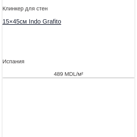
Клинкер для стен
15×45см Indo Grafito
Испания
489
MDL
/м²