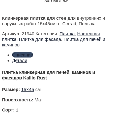
349
MDL
/м²
Клинкерная плитка для стен
для внутренних и
наружных работ 15х45см от Cerrad, Польша
Артикул:
21940
Категории:
Плитка
,
Настенная
плитка
,
Плитка для фасада
,
Плитка для печей и
каминов
Описание
Детали
Плитка клинкерная для печей, каминов и
фасадов Kallio Rust
Размер
:
15×45
см
Поверхность
:
Мат
Сорт:
1