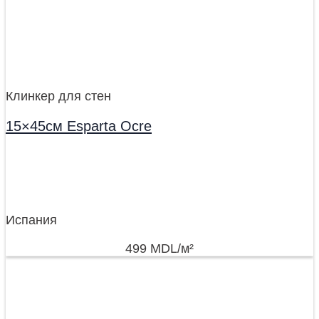
Клинкер для стен
15×45см Esparta Ocre
Испания
499
MDL
/м²