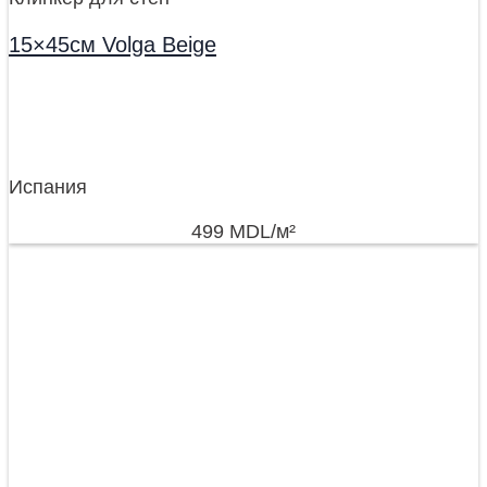
15×45см Volga Beige
Испания
499
MDL
/м²