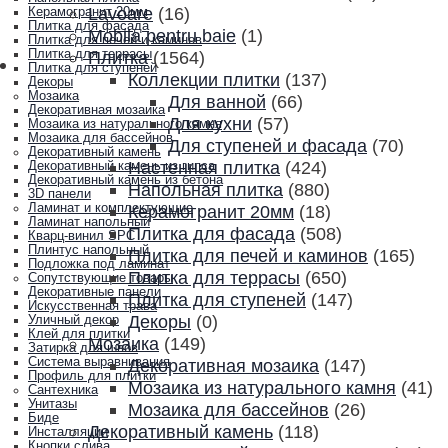
Lavoare
(16)
Керамогранит 20мм
Плитка для фасада
Mobila pentru baie
(1)
Плитка для печей и каминов
Плитка для террасы
Плитка
(1564)
Плитка для ступеней
Коллекции плитки
(137)
Декоры
Мозаика
Для ванной
(66)
Декоративная мозаика
Для кухни
(57)
Мозаика из натурального камня
Мозаика для бассейнов
Для ступеней и фасада
(70)
Декоративный камень
Настенная плитка
(424)
Декоративный камень из гипса
Декоративный камень из бетона
Напольная плитка
(880)
3D панели
Ламинат и комплектующие
Керамогранит 20мм
(18)
Ламинат напольный
Плитка для фасада
(508)
Кварц-винил SPC
Плинтус напольный
Плитка для печей и каминов
(165)
Подложка под ламинат
Плитка для террасы
(650)
Сопутствующие товары
Декоративные панели
Плитка для ступеней
(147)
Искусственная трава
Декоры
(0)
Уличный декор
Клей для плитки
Мозаика
(149)
Затирка для швов
Система выравнивания
Декоративная мозаика
(147)
Профиль для плитки
Мозаика из натурального камня
(41)
Сантехника
Унитазы
Мозаика для бассейнов
(26)
Биде
Декоративный камень
(118)
Инсталляции
Кнопки слива