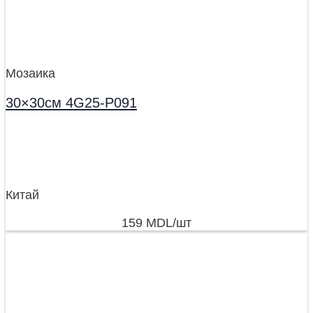
Мозаика
30×30см 4G25-P091
Китай
159
MDL
/шт