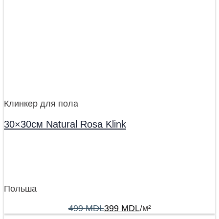
Клинкер для пола
30×30см Natural Rosa Klink
Польша
499
MDL
399
MDL
/м²