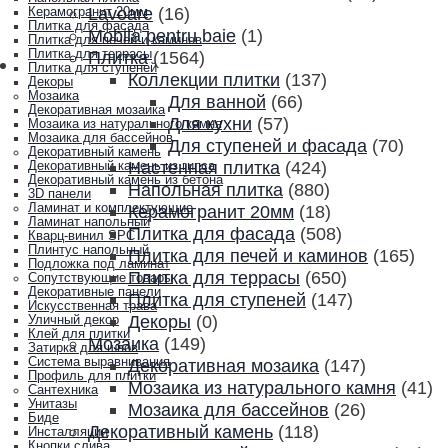
Lavoare
(16)
Керамогранит 20мм
Плитка для фасада
Mobila pentru baie
(1)
Плитка для печей и каминов
Плитка для террасы
Плитка
(1564)
Плитка для ступеней
Коллекции плитки
(137)
Декоры
Мозаика
Для ванной
(66)
Декоративная мозаика
Для кухни
(57)
Мозаика из натурального камня
Мозаика для бассейнов
Для ступеней и фасада
(70)
Декоративный камень
Настенная плитка
(424)
Декоративный камень из гипса
Декоративный камень из бетона
Напольная плитка
(880)
3D панели
Ламинат и комплектующие
Керамогранит 20мм
(18)
Ламинат напольный
Плитка для фасада
(508)
Кварц-винил SPC
Плинтус напольный
Плитка для печей и каминов
(165)
Подложка под ламинат
Плитка для террасы
(650)
Сопутствующие товары
Декоративные панели
Плитка для ступеней
(147)
Искусственная трава
Декоры
(0)
Уличный декор
Клей для плитки
Мозаика
(149)
Затирка для швов
Система выравнивания
Декоративная мозаика
(147)
Профиль для плитки
Мозаика из натурального камня
(41)
Сантехника
Унитазы
Мозаика для бассейнов
(26)
Биде
Декоративный камень
(118)
Инсталляции
Кнопки слива