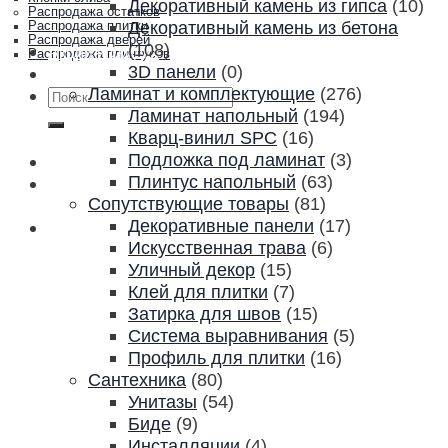
Декоративный камень из гипса
(10)
Распродажа остатков
Декоративный камень из бетона
Распродажа плитки
Распродажа дверей
(108)
Акции и скидки
Распродажа плинтусов
3D панели
(0)
Контакты
Ламинат и комплектующие
(276)
Искать:
Ламинат напольный
(194)
Кварц-винил SPC
(16)
Подложка под ламинат
(3)
Плинтус напольный
(63)
Сопутствующие товары
(81)
Декоративные панели
(17)
Искусственная трава
(6)
Уличный декор
(15)
Клей для плитки
(7)
Затирка для швов
(15)
Система выравнивания
(5)
Профиль для плитки
(16)
Сантехника
(80)
Унитазы
(54)
Биде
(9)
Инсталляции
(4)