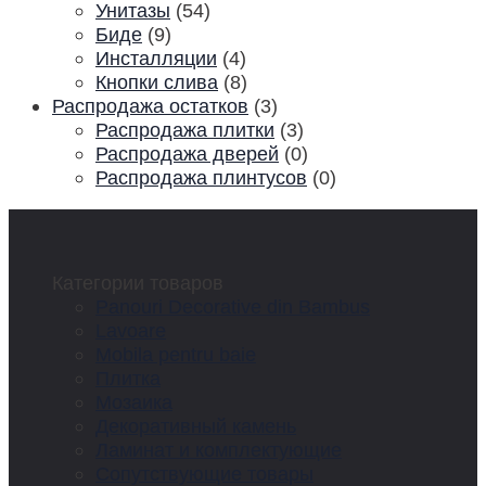
Унитазы
(54)
Биде
(9)
Инсталляции
(4)
Кнопки слива
(8)
Распродажа остатков
(3)
Распродажа плитки
(3)
Распродажа дверей
(0)
Распродажа плинтусов
(0)
Категории товаров
Panouri Decorative din Bambus
Lavoare
Mobila pentru baie
Плитка
Мозаика
Декоративный камень
Ламинат и комплектующие
Сопутствующие товары