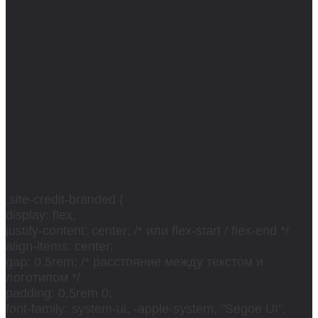
.site-credit-branded {
display: flex;
justify-content: center; /* или flex-start / flex-end */
align-items: center;
gap: 0.5rem; /* расстояние между текстом и
логотипом */
padding: 0.5rem 0;
font-family: system-ui, -apple-system, "Segoe UI",