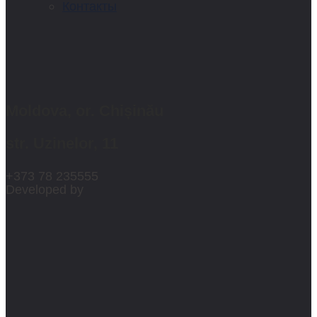
Контакты
Moldova, or. Chișinău
str. Uzinelor, 11
+373 78 235555
Developed by