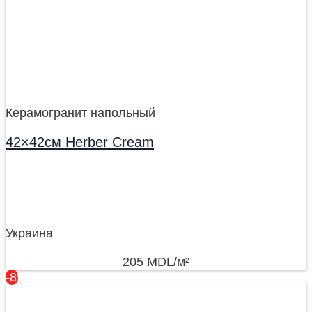
Керамогранит напольный
42×42см Herber Cream
Украина
205
MDL
/м²
-8%