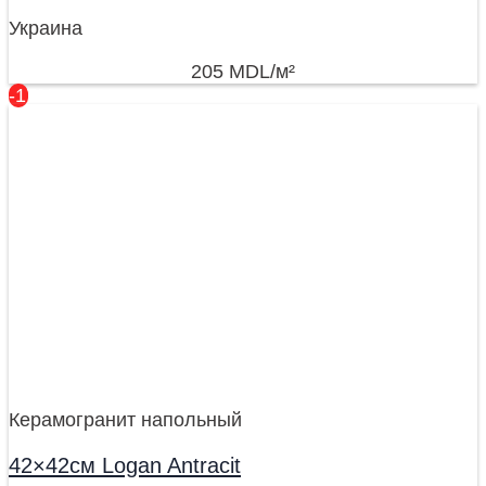
Украина
205
MDL
/м²
-17%
Керамогранит напольный
42×42см Logan Antracit