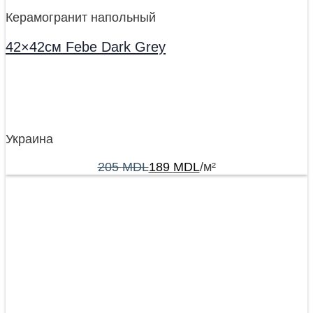
Керамогранит напольный
42×42см Febe Dark Grey
Украина
205
MDL
189
MDL
/м²