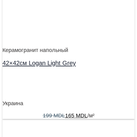
Керамогранит напольный
42×42см Logan Light Grey
Украина
199
MDL
165
MDL
/м²