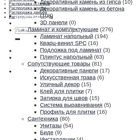
Декоративный камень из гипса
(10)
Распродажа остатков
Декоративный камень из бетона
Распродажа плитки
Распродажа дверей
(108)
Акции и скидки
Распродажа плинтусов
3D панели
(0)
Контакты
Ламинат и комплектующие
(276)
Искать:
Ламинат напольный
(194)
Кварц-винил SPC
(16)
Подложка под ламинат
(3)
Плинтус напольный
(63)
Сопутствующие товары
(81)
Декоративные панели
(17)
Искусственная трава
(6)
Уличный декор
(15)
Клей для плитки
(7)
Затирка для швов
(15)
Система выравнивания
(5)
Профиль для плитки
(16)
Сантехника
(80)
Унитазы
(54)
Биде
(9)
Инсталляции
(4)