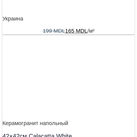
Украина
199
MDL
165
MDL
/м²
Керамогранит напольный
42×42см Calacatta White