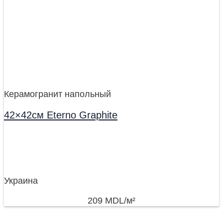
Керамогранит напольный
42×42см Eterno Graphite
Украина
209
MDL
/м²