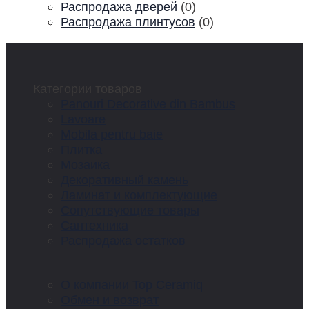
Распродажа дверей
(0)
Распродажа плинтусов
(0)
Категории товаров
Panouri Decorative din Bambus
Lavoare
Mobila pentru baie
Плитка
Мозаика
Декоративный камень
Ламинат и комплектующие
Сопутствующие товары
Сантехника
Распродажа остатков
О компании Top Ceramiq
Обмен и возврат