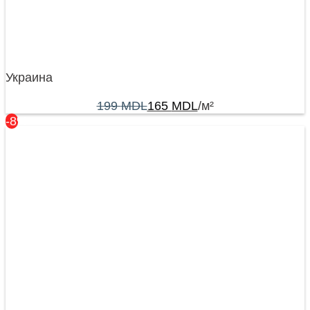
Украина
199
MDL
165
MDL
/м²
-8%