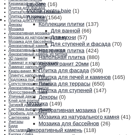
Lavoare
(16)
Керамогранит 20мм
Плитка для фасада
Mobila pentru baie
(1)
Плитка для печей и каминов
Плитка для террасы
Плитка
(1564)
Плитка для ступеней
Коллекции плитки
(137)
Декоры
Мозаика
Для ванной
(66)
Декоративная мозаика
Для кухни
(57)
Мозаика из натурального камня
Мозаика для бассейнов
Для ступеней и фасада
(70)
Декоративный камень
Настенная плитка
(424)
Декоративный камень из гипса
Декоративный камень из бетона
Напольная плитка
(880)
3D панели
Ламинат и комплектующие
Керамогранит 20мм
(18)
Ламинат напольный
Плитка для фасада
(508)
Кварц-винил SPC
Плинтус напольный
Плитка для печей и каминов
(165)
Подложка под ламинат
Плитка для террасы
(650)
Сопутствующие товары
Декоративные панели
Плитка для ступеней
(147)
Искусственная трава
Декоры
(0)
Уличный декор
Клей для плитки
Мозаика
(149)
Затирка для швов
Система выравнивания
Декоративная мозаика
(147)
Профиль для плитки
Мозаика из натурального камня
(41)
Сантехника
Унитазы
Мозаика для бассейнов
(26)
Биде
Декоративный камень
(118)
Инсталляции
Кнопки слива