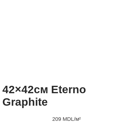
42×42см Eterno
Graphite
209
MDL
/м²