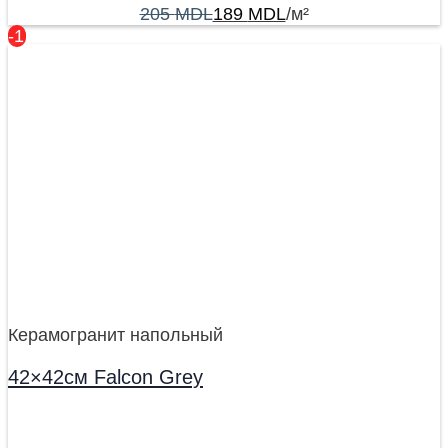
205
MDL
189
MDL
/м²
-17%
Керамогранит напольный
42×42см Falcon Grey