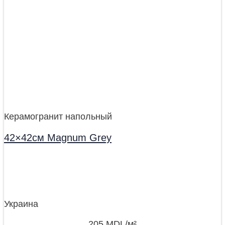
Керамогранит напольный
42×42см Magnum Grey
Украина
205
MDL
/м²