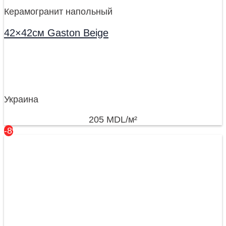
Керамогранит напольный
42×42см Gaston Beige
Украина
205
MDL
/м²
-8%