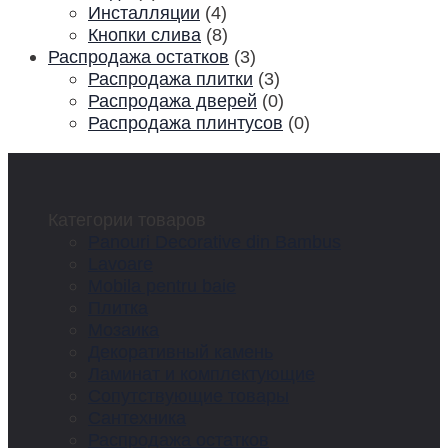
Инсталляции
(4)
Кнопки слива
(8)
Распродажа остатков
(3)
Распродажа плитки
(3)
Распродажа дверей
(0)
Распродажа плинтусов
(0)
Категории товаров
Panouri Decorative din Bambus
Lavoare
Mobila pentru baie
Плитка
Мозаика
Декоративный камень
Ламинат и комплектующие
Сопутствующие товары
Сантехника
Распродажа остатков