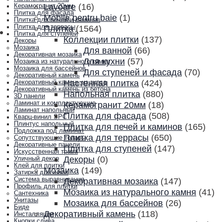
Lavoare
(16)
Керамогранит 20мм
Плитка для фасада
Mobila pentru baie
(1)
Плитка для печей и каминов
Плитка для террасы
Плитка
(1564)
Плитка для ступеней
Коллекции плитки
(137)
Декоры
Мозаика
Для ванной
(66)
Декоративная мозаика
Для кухни
(57)
Мозаика из натурального камня
Мозаика для бассейнов
Для ступеней и фасада
(70)
Декоративный камень
Настенная плитка
(424)
Декоративный камень из гипса
Декоративный камень из бетона
Напольная плитка
(880)
3D панели
Ламинат и комплектующие
Керамогранит 20мм
(18)
Ламинат напольный
Плитка для фасада
(508)
Кварц-винил SPC
Плинтус напольный
Плитка для печей и каминов
(165)
Подложка под ламинат
Плитка для террасы
(650)
Сопутствующие товары
Декоративные панели
Плитка для ступеней
(147)
Искусственная трава
Декоры
(0)
Уличный декор
Клей для плитки
Мозаика
(149)
Затирка для швов
Система выравнивания
Декоративная мозаика
(147)
Профиль для плитки
Мозаика из натурального камня
(41)
Сантехника
Унитазы
Мозаика для бассейнов
(26)
Биде
Декоративный камень
(118)
Инсталляции
Кнопки слива