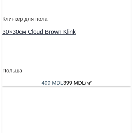
Клинкер для пола
30×30см Cloud Brown Klink
Польша
499
MDL
399
MDL
/м²