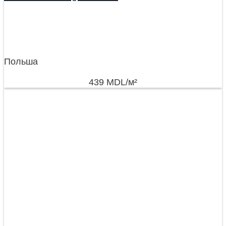
Польша
439
MDL
/м²