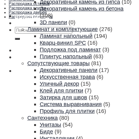
Декоративный камень из гипса
(10)
Распродажа остатков
Декоративный камень из бетона
Распродажа плитки
Распродажа дверей
(108)
Акции и скидки
Распродажа плинтусов
3D панели
(0)
Контакты
Ламинат и комплектующие
(276)
Искать:
Ламинат напольный
(194)
Кварц-винил SPC
(16)
Подложка под ламинат
(3)
Плинтус напольный
(63)
Сопутствующие товары
(81)
Декоративные панели
(17)
Искусственная трава
(6)
Уличный декор
(15)
Клей для плитки
(7)
Затирка для швов
(15)
Система выравнивания
(5)
Профиль для плитки
(16)
Сантехника
(80)
Унитазы
(54)
Биде
(9)
Инсталляции
(4)