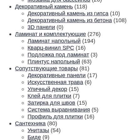
Декоративный камень
(118)
Декоративный камень из гипса
(10)
Декоративный камень из бетона
(108)
3D панели
(0)
Ламинат и комплектующие
(276)
Ламинат напольный
(194)
Кварц-винил SPC
(16)
Подложка под ламинат
(3)
Плинтус напольный
(63)
Сопутствующие товары
(81)
Декоративные панели
(17)
Искусственная трава
(6)
Уличный декор
(15)
Клей для плитки
(7)
Затирка для швов
(15)
Система выравнивания
(5)
Профиль для плитки
(16)
Сантехника
(80)
Унитазы
(54)
Биде
(9)