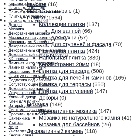
Lavoare
(16)
Керамогранит 20мм
Плитка для фасада
Mobila pentru baie
(1)
Плитка для печей и каминов
Плитка для террасы
Плитка
(1564)
Плитка для ступеней
Коллекции плитки
(137)
Декоры
Мозаика
Для ванной
(66)
Декоративная мозаика
Для кухни
(57)
Мозаика из натурального камня
Мозаика для бассейнов
Для ступеней и фасада
(70)
Декоративный камень
Настенная плитка
(424)
Декоративный камень из гипса
Декоративный камень из бетона
Напольная плитка
(880)
3D панели
Ламинат и комплектующие
Керамогранит 20мм
(18)
Ламинат напольный
Плитка для фасада
(508)
Кварц-винил SPC
Плинтус напольный
Плитка для печей и каминов
(165)
Подложка под ламинат
Плитка для террасы
(650)
Сопутствующие товары
Декоративные панели
Плитка для ступеней
(147)
Искусственная трава
Декоры
(0)
Уличный декор
Клей для плитки
Мозаика
(149)
Затирка для швов
Система выравнивания
Декоративная мозаика
(147)
Профиль для плитки
Мозаика из натурального камня
(41)
Сантехника
Унитазы
Мозаика для бассейнов
(26)
Биде
Декоративный камень
(118)
Инсталляции
Кнопки слива