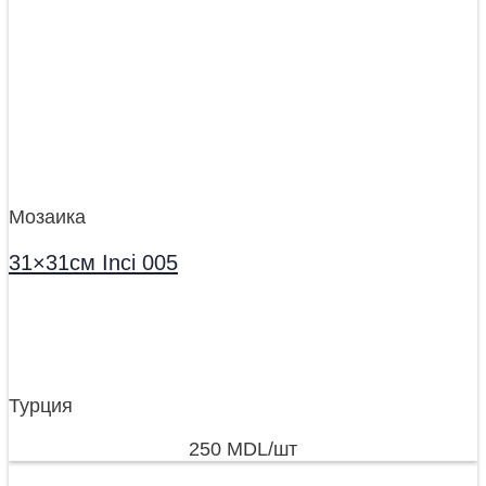
Мозаика
31×31см Inci 005
Турция
250
MDL
/шт