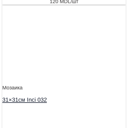
120
MDL
/шт
Мозаика
31×31см Inci 032