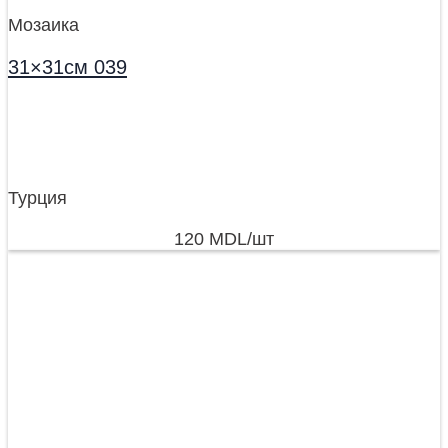
Мозаика
31×31см 039
Турция
120
MDL
/шт