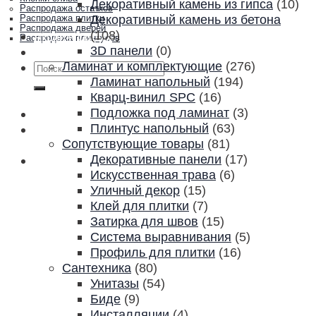
Декоративный камень из гипса
(10)
Распродажа остатков
Декоративный камень из бетона
Распродажа плитки
Распродажа дверей
(108)
Акции и скидки
Распродажа плинтусов
3D панели
(0)
Контакты
Ламинат и комплектующие
(276)
Искать:
Ламинат напольный
(194)
Кварц-винил SPC
(16)
Подложка под ламинат
(3)
Плинтус напольный
(63)
Сопутствующие товары
(81)
Декоративные панели
(17)
Искусственная трава
(6)
Уличный декор
(15)
Клей для плитки
(7)
Затирка для швов
(15)
Система выравнивания
(5)
Профиль для плитки
(16)
Сантехника
(80)
Унитазы
(54)
Биде
(9)
Инсталляции
(4)