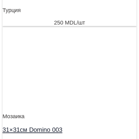
Турция
250
MDL
/шт
Мозаика
31×31см Domino 003