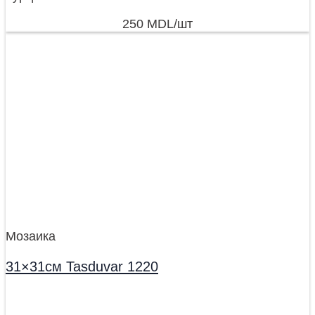
250
MDL
/шт
Мозаика
31×31см Tasduvar 1220