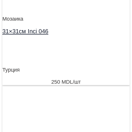
Мозаика
31×31см Inci 046
Турция
250
MDL
/шт