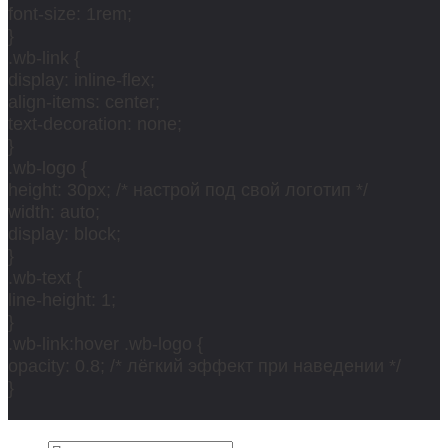
font-size: 1rem;
}
.wb-link {
display: inline-flex;
align-items: center;
text-decoration: none;
}
.wb-logo {
height: 30px; /* настрой под свой логотип */
width: auto;
display: block;
}
.wb-text {
line-height: 1;
}
.wb-link:hover .wb-logo {
opacity: 0.8; /* лёгкий эффект при наведении */
}