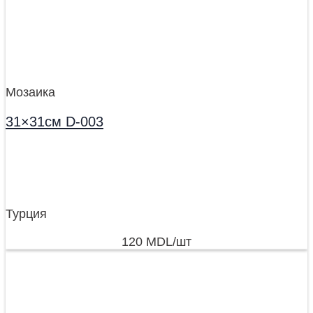
Мозаика
31×31см D-003
Турция
120
MDL
/шт