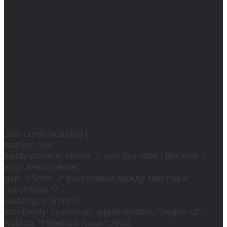
.site-credit-branded {
display: flex;
justify-content: center; /* или flex-start / flex-end */
align-items: center;
gap: 0.5rem; /* расстояние между текстом и
логотипом */
padding: 0.5rem 0;
font-family: system-ui, -apple-system, "Segoe UI",
Roboto, "Helvetica Neue", Arial;