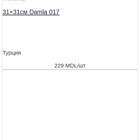
31×31см Damla 017
Турция
229
MDL
/шт