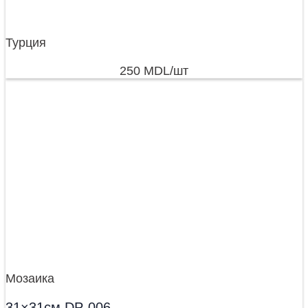
Турция
250
MDL
/шт
Мозаика
31×31см DP-006