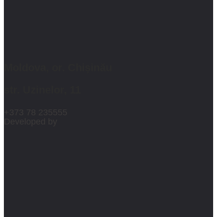
Moldova, or. Chișinău
str. Uzinelor, 11
+373 78 235555
Developed by